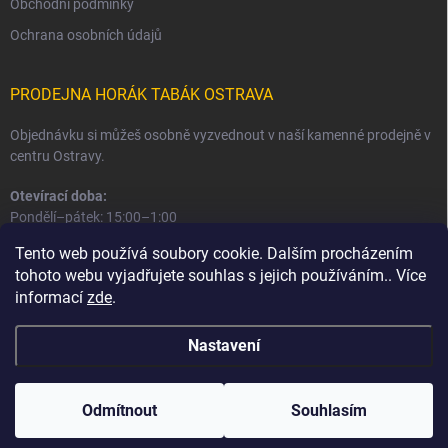
Obchodní podmínky
Ochrana osobních údajů
PRODEJNA HORÁK TABÁK OSTRAVA
Objednávku si můžeš osobně vyzvednout v naší kamenné prodejně v
centru Ostravy.
Otevírací doba:
Pondělí–pátek: 15:00–1:00
Sobota–neděle: 16:00–1:00
Tento web používá soubory cookie. Dalším procházením
tohoto webu vyjadřujete souhlas s jejich používáním.. Více
Informace o prodejně a osobním odběru
informací
zde
.
Nastavení
Copyright 2026
Horák Tabák
. Všechna práva vyhrazena.
Odmítnout
Souhlasím
Vytvořil Shoptet