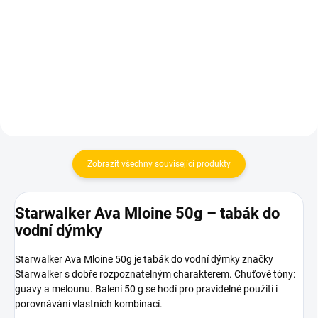
YELLOW
Indigo
530 Kč
480 Kč
Do košíku
Do košíku
Zobrazit všechny související produkty
Starwalker Ava Mloine 50g – tabák do
vodní dýmky
Starwalker Ava Mloine 50g je tabák do vodní dýmky značky
Starwalker s dobře rozpoznatelným charakterem. Chuťové tóny:
guavy a melounu. Balení 50 g se hodí pro pravidelné použití i
porovnávání vlastních kombinací.