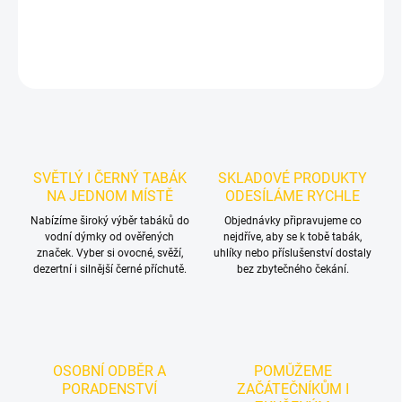
DETAILNÍ INFORMACE
ZEPTAT SE
HLÍDAT
SVĚTLÝ I ČERNÝ TABÁK
SKLADOVÉ PRODUKTY
NA JEDNOM MÍSTĚ
ODESÍLÁME RYCHLE
Nabízíme široký výběr tabáků do
Objednávky připravujeme co
vodní dýmky od ověřených
nejdříve, aby se k tobě tabák,
značek. Vyber si ovocné, svěží,
uhlíky nebo příslušenství dostaly
dezertní i silnější černé příchutě.
bez zbytečného čekání.
OSOBNÍ ODBĚR A
POMŮŽEME
PORADENSTVÍ
ZAČÁTEČNÍKŮM I