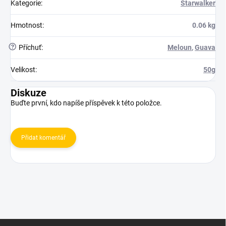
Kategorie
:
Starwalker
Hmotnost
:
0.06 kg
?
Příchuť
:
Meloun
,
Guava
Velikost
:
50g
Diskuze
Buďte první, kdo napíše příspěvek k této položce.
Přidat komentář
Z