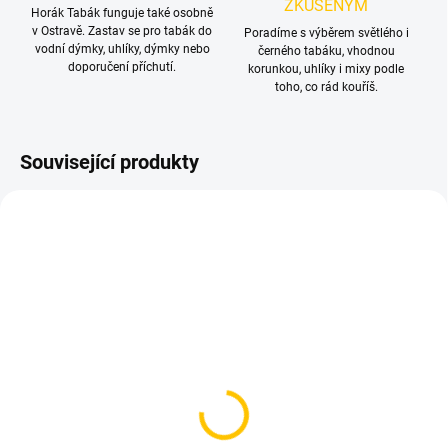
ZKUŠENÝM
Horák Tabák funguje také osobně
v Ostravě. Zastav se pro tabák do
Poradíme s výběrem světlého i
vodní dýmky, uhlíky, dýmky nebo
černého tabáku, vhodnou
doporučení příchutí.
korunkou, uhlíky i mixy podle
toho, co rád kouříš.
Související produkty
SKLADEM
SKLADEM
(1 KS)
(3 KS)
Korunka pro vodní
Korunka pro vodní
dýmku - Oblako Solo
dýmku - Gusto Turkish