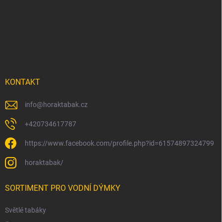
á
p
a
t
í
KONTAKT
info
@
horaktabak.cz
+420734617787
https://www.facebook.com/profile.php?id=61574897324799
horaktabak/
SORTIMENT PRO VODNÍ DÝMKY
Světlé tabáky