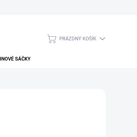
PRÁZDNÝ KOŠÍK
NÁKUPNÍ
KOŠÍK
INOVÉ SÁČKY