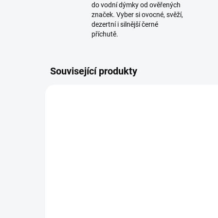
do vodní dýmky od ověřených
značek. Vyber si ovocné, svěží,
dezertní i silnější černé
příchutě.
Související produkty
SKLADEM
(2 KS)
Korunka pro vodní dýmku
Ko