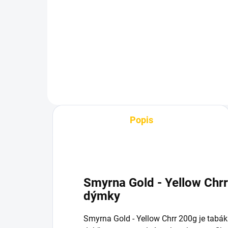
- Gusto Turkish Violet
- 
480 Kč
29
Do košíku
Popis
Smyrna Gold - Yellow Chr
dýmky
Smyrna Gold - Yellow Chrr 200g je tab