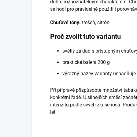
dobře rozpoznatelným charakterem. Chuťo
se hodí pro pravidelné použití i porovná
Chuťové tóny:
třešeň, citrón.
Proč zvolit tuto variantu
světlý základ s přístupným chuťo
praktické balení 200 g
výrazný název varianty usnadňuje
Při přípravě přizpůsobte množství tabáku
konkrétní řadě. U silnějších směsí začně
intenzitu podle svých zkušeností. Prod
let.