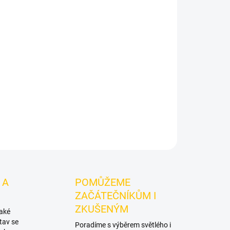
na Gold - Yellow Chrr 200g
je světlý tabák do
.
Chuťové tóny:
třešeň, citrón. Dobrá volba pro
ivní mixy.
ZEPTAT SE
HLÍDAT
 A
POMŮŽEME
ZAČÁTEČNÍKŮM I
ZKUŠENÝM
také
tav se
Poradíme s výběrem světlého i