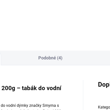
Cosmo Bowl Shot
- Solaris, Mars Glaze
9 Kč
399 Kč
Do košíku
Do košíku
Podobné (4)
Dop
r 200g – tabák do vodní
ák do vodní dýmky značky Smyrna s
Katego