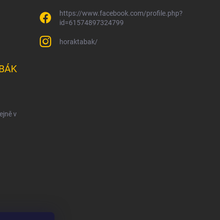
https://www.facebook.com/profile.php?
id=61574897324799
horaktabak/
BÁK
ejně v