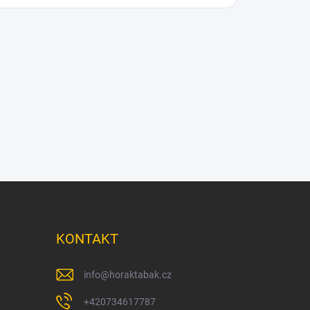
KONTAKT
info
@
horaktabak.cz
+420734617787