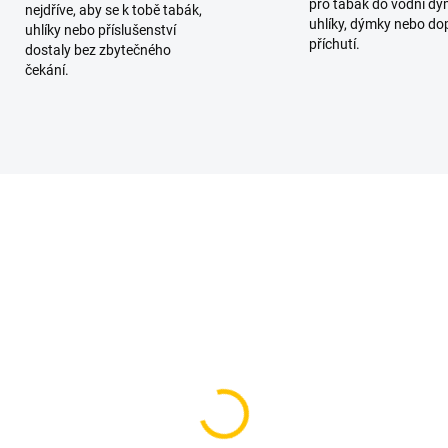
pro tabák do vodní dý
nejdříve, aby se k tobě tabák,
uhlíky, dýmky nebo do
uhlíky nebo příslušenství
příchutí.
dostaly bez zbytečného
čekání.
SKLADEM
SKL
(4 KS)
(
runka pro vodní dýmku
Korunka pro vodní dý