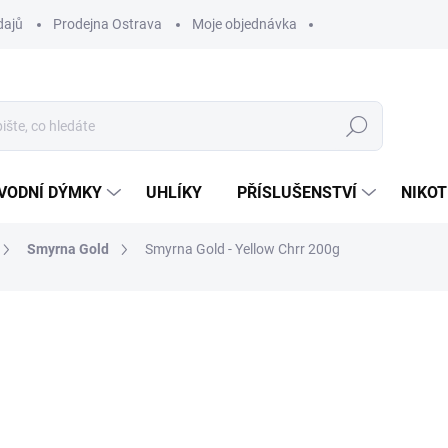
dajů
Prodejna Ostrava
Moje objednávka
Hledat
VODNÍ DÝMKY
UHLÍKY
PŘÍSLUŠENSTVÍ
NIKOT
Smyrna Gold
Smyrna Gold - Yellow Chrr 200g
ocení
ZNAČKA:
SMYRNA
639 Kč
Měrná
VYPRODÁNO
cena:
MOŽNOSTI DORUČENÍ