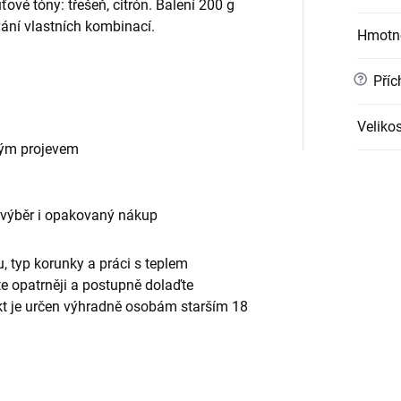
vé tóny: třešeň, citrón. Balení 200 g
vání vlastních kombinací.
Hmotn
?
Příc
Velikos
vým projevem
 výběr i opakovaný nákup
, typ korunky a práci s teplem
te opatrněji a postupně dolaďte
ukt je určen výhradně osobám starším 18