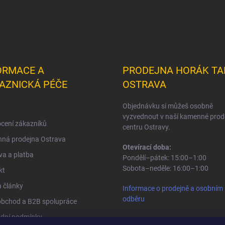
ORMACE A
PRODEJNA HORÁK TA
AZNICKÁ PÉČE
OSTRAVA
Objednávku si můžeš osobně
vyzvednout v naší kamenné prod
cení zákazníků
centru Ostravy.
ná prodejna Ostrava
Otevírací doba:
a a platba
Pondělí–pátek: 15:00–1:00
Sobota–neděle: 16:00–1:00
kt
 články
Informace o prodejně a osobním
odběru
obchod a B2B spolupráce
dní podmínky