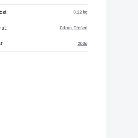
ost
:
0.22 kg
huť
:
Citron
,
Třešeň
t
:
200g