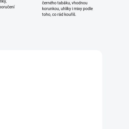
mky,
černého tabáku, vhodnou
poručení
korunkou, uhlíky i mixy podle
toho, co rád kouříš.
ADEM
SKLADEM
5 KS)
(1 KS)
mku
Korunka pro vodní dýmku