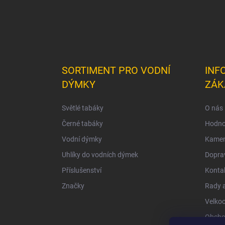
SORTIMENT PRO VODNÍ
INF
DÝMKY
ZÁK
Světlé tabáky
O nás
Černé tabáky
Hodno
Vodní dýmky
Kamen
Uhlíky do vodních dýmek
Doprav
Příslušenství
Konta
Značky
Rady a
Velko
Obcho