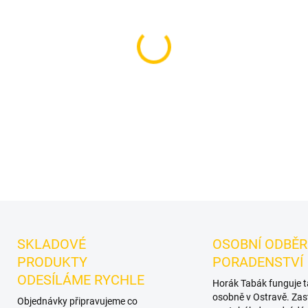
Příchuť: Citron, Třešeň.
Smyr
vodní dýmky značky Smyrna
samostatnou přípravu i kreat
DETAILNÍ INFORMACE
SKLADOVÉ
OSOBNÍ ODBĚR
PRODUKTY
PORADENSTVÍ
ODESÍLÁME RYCHLE
Horák Tabák funguje 
osobně v Ostravě. Zas
Objednávky připravujeme co