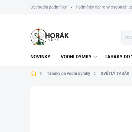
Přejít
Obchodní podmínky
Podmínky ochrany osobních ú
na
obsah
NOVINKY
VODNÍ DÝMKY
TABÁKY DO 
Domů
Tabáky do vodní dýmky
SVĚTLÝ TABÁK
Neohodnoceno
Podrobnosti hodn