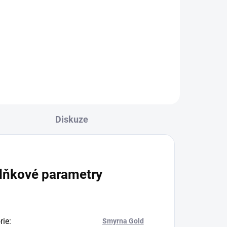
- Oblako Solo YELLOW
530 Kč
Do košíku
Diskuze
lňkové parametry
rie
:
Smyrna Gold