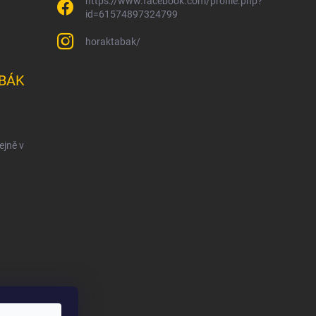
https://www.facebook.com/profile.php?
id=61574897324799
horaktabak/
BÁK
ejně v