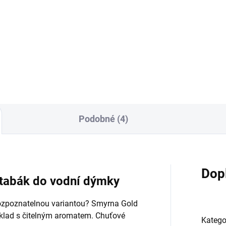
usto Turkish Black
- Darkside D-Classic
0 Kč
790 Kč
Do košíku
Do košíku
Podobné (4)
Dop
 tabák do vodní dýmky
rozpoznatelnou variantou? Smyrna Gold
áklad s čitelným aromatem. Chuťové
Katego