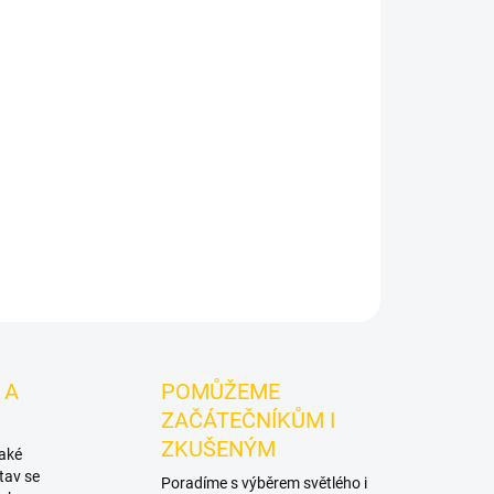
Ich 200g
je světlý tabák do vodní dýmky značky
 Vynikne samostatně a nabízí prostor pro vlastní
ZEPTAT SE
HLÍDAT
 A
POMŮŽEME
ZAČÁTEČNÍKŮM I
ZKUŠENÝM
také
tav se
Poradíme s výběrem světlého i