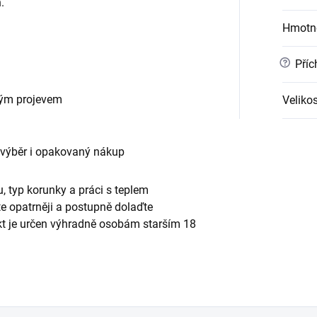
.
Hmotn
?
Příc
vým projevem
Velikos
 výběr i opakovaný nákup
, typ korunky a práci s teplem
te opatrněji a postupně dolaďte
ukt je určen výhradně osobám starším 18