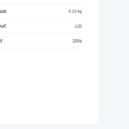
ost
:
0.22 kg
huť
:
Liči
t
:
200g