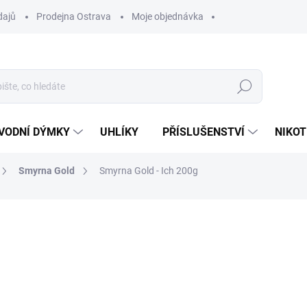
dajů
Prodejna Ostrava
Moje objednávka
Hledat
VODNÍ DÝMKY
UHLÍKY
PŘÍSLUŠENSTVÍ
NIKOT
Smyrna Gold
Smyrna Gold - Ich 200g
ocení
ZNAČKA:
SMYRNA
639 Kč
Měrná
VYPRODÁNO
cena:
MOŽNOSTI DORUČENÍ