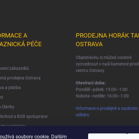
ORMACE A
PRODEJNA HORÁK TA
AZNICKÁ PÉČE
OSTRAVA
Objednávku si můžeš osobně
vyzvednout v naší kamenné prod
cení zákazníků
centru Ostravy.
ná prodejna Ostrava
Otevírací doba:
a a platba
Pondělí–pátek: 15:00–1:00
Sobota–neděle: 16:00–1:00
kt
 články
Informace o prodejně a osobním
odběru
obchod a B2B spolupráce
dní podmínky
na osobních údajů
oužívá soubory cookie. Dalším