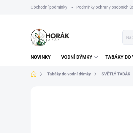
Přejít
Obchodní podmínky
Podmínky ochrany osobních ú
na
obsah
NOVINKY
VODNÍ DÝMKY
TABÁKY DO 
Domů
Tabáky do vodní dýmky
SVĚTLÝ TABÁK
Neohodnoceno
Podrobnosti hodn