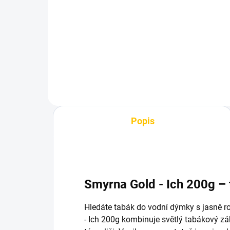
- Darkside D-Killer
- G
790 Kč
48
Do košíku
Popis
Smyrna Gold - Ich 200g –
Hledáte tabák do vodní dýmky s jasně 
- Ich 200g kombinuje světlý tabákový z