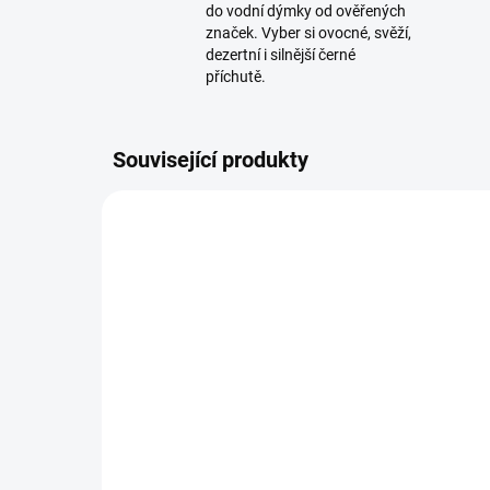
do vodní dýmky od ověřených
značek. Vyber si ovocné, svěží,
dezertní i silnější černé
příchutě.
Související produkty
TIP
NOVIN
SKLADEM
(5 KS)
Korunka pro vodní dýmku
Ko