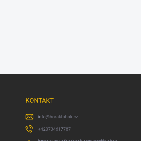
KONTAKT
info
@
horaktabak.cz
+420734617787