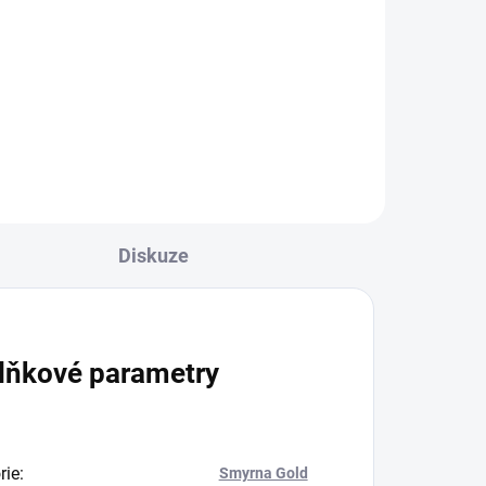
- Art Bar Killer V1
550 Kč
Do košíku
Diskuze
lňkové parametry
rie
:
Smyrna Gold