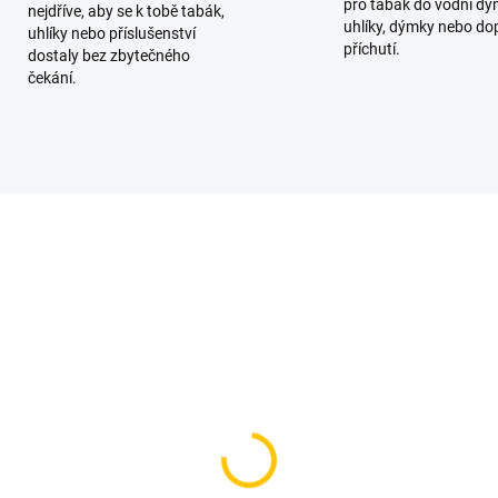
pro tabák do vodní dý
nejdříve, aby se k tobě tabák,
uhlíky, dýmky nebo do
uhlíky nebo příslušenství
příchutí.
dostaly bez zbytečného
čekání.
KA
TIP
SKLADEM
SKL
(2 KS)
(
runka pro vodní dýmku
Korunka pro vodní dý