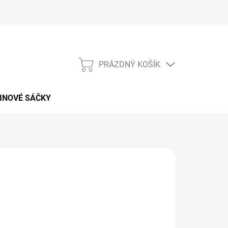
PRÁZDNÝ KOŠÍK
NÁKUPNÍ
KOŠÍK
INOVÉ SÁČKY