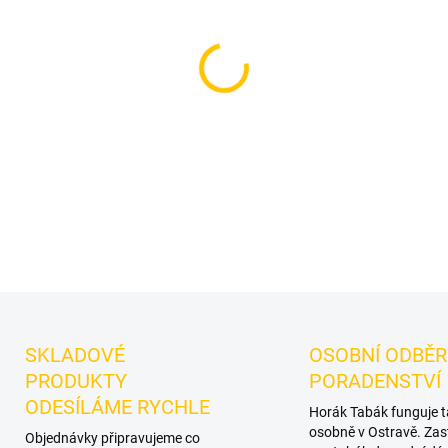
Příchuť: Liči.
Smyrna Gold - 
Smyrna.
Chuťové tóny:
liči.
kombinace.
DETAILNÍ INFORMACE
SKLADOVÉ
OSOBNÍ ODBĚR
PRODUKTY
PORADENSTVÍ
ODESÍLÁME RYCHLE
Horák Tabák funguje 
osobně v Ostravě. Zas
Objednávky připravujeme co