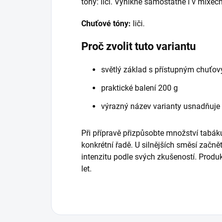
tóny: liči. Vynikne samostatně i v mixech
Chuťové tóny:
liči.
Proč zvolit tuto variantu
světlý základ s přístupným chuťo
praktické balení 200 g
výrazný název varianty usnadňuje
Při přípravě přizpůsobte množství tabáku
konkrétní řadě. U silnějších směsí začně
intenzitu podle svých zkušeností. Prod
let.