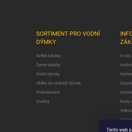
SORTIMENT PRO VODNÍ
INF
DÝMKY
ZÁK
Světlé tabáky
O nás
Černé tabáky
Hodno
Vodní dýmky
Kamen
Uhlíky do vodních dýmek
Doprav
Příslušenství
Konta
Značky
Rady a
Velko
Obcho
Ochra
Tento web p