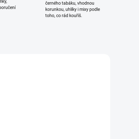
mky,
černého tabáku, vhodnou
poručení
korunkou, uhlíky i mixy podle
toho, co rád kouříš.
NOVINKA
ADEM
SKLADEM
3 KS)
(2 KS)
mku
Korunka pro vodní dýmku