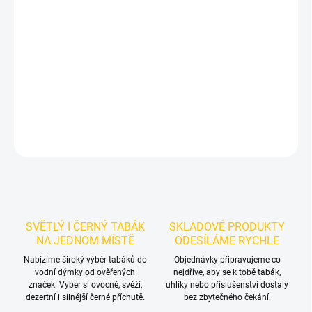
Příchuť: Citron, Ananas.
Smyrna Dark - Zyra 50g
je výraznější
dark leaf tabák do vodní dýmky značky Smyrna.
Chuťové tóny:
ananas, Citron. Vynikne samostatně a nabízí prostor pro vlastní
kombinace.
DETAILNÍ INFORMACE
ZEPTAT SE
HLÍDAT
SVĚTLÝ I ČERNÝ TABÁK
SKLADOVÉ PRODUKTY
NA JEDNOM MÍSTĚ
ODESÍLÁME RYCHLE
Nabízíme široký výběr tabáků do
Objednávky připravujeme co
vodní dýmky od ověřených
nejdříve, aby se k tobě tabák,
značek. Vyber si ovocné, svěží,
uhlíky nebo příslušenství dostaly
dezertní i silnější černé příchutě.
bez zbytečného čekání.