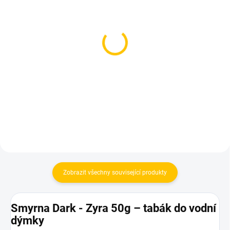
SKLADEM
SKLADEM
(>5 KS)
(>5 KS)
Kuličky do vodní dýmky -
Kuličky do vodní dýmky -
5mm (1 kus)
6mm (1 kus)
10 Kč
10 Kč
Do košíku
Do košíku
Zobrazit všechny související produkty
Smyrna Dark - Zyra 50g – tabák do vodní
dýmky