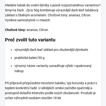
Hledáte tabák do vodní dýmky s jasně rozpoznatelnou variantou?
Smyrna Dark - Zyra 50g kombinuje výraznější dark leaf tabákový
základ s čitelným aromatem. Chuťové tóny: ananas, Citron.
Vynikne samostatně i v mixech.
Chuťové tóny:
ananas, Citron.
Proč zvolit tuto variantu
výraznější dark leaf základ pro zkušenější dýmkaře
praktické balení 50 g
výrazný název varianty usnadňuje výběr i opakovaný
nákup
Při přípravě přizpůsobte množství tabáku, typ korunky a práci s
teplem konkrétní řadě. U silnějších směsí začněte opatrněji a
postupně dolaďte intenzitu podle svých zkušeností. Produkt je
určen výhradně osobám starším 18 let.