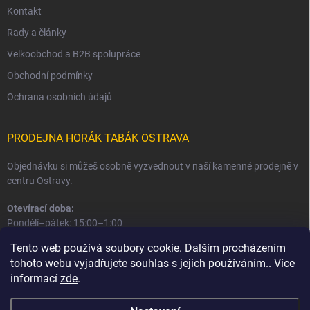
Kontakt
Rady a články
Velkoobchod a B2B spolupráce
Obchodní podmínky
Ochrana osobních údajů
PRODEJNA HORÁK TABÁK OSTRAVA
Objednávku si můžeš osobně vyzvednout v naší kamenné prodejně v
centru Ostravy.
Otevírací doba:
Pondělí–pátek: 15:00–1:00
Sobota–neděle: 16:00–1:00
Tento web používá soubory cookie. Dalším procházením
tohoto webu vyjadřujete souhlas s jejich používáním.. Více
Informace o prodejně a osobním odběru
informací
zde
.