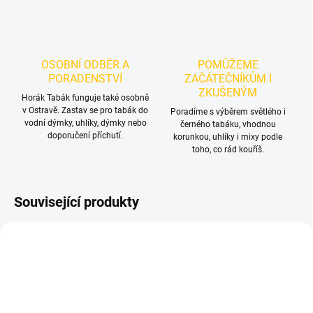
OSOBNÍ ODBĚR A
POMŮŽEME
PORADENSTVÍ
ZAČÁTEČNÍKŮM I
ZKUŠENÝM
Horák Tabák funguje také osobně
v Ostravě. Zastav se pro tabák do
Poradíme s výběrem světlého i
vodní dýmky, uhlíky, dýmky nebo
černého tabáku, vhodnou
doporučení příchutí.
korunkou, uhlíky i mixy podle
toho, co rád kouříš.
Související produkty
TIP