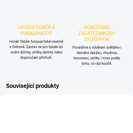
OSOBNÍ ODBĚR A
POMŮŽEME
PORADENSTVÍ
ZAČÁTEČNÍKŮM I
ZKUŠENÝM
Horák Tabák funguje také osobně
v Ostravě. Zastav se pro tabák do
Poradíme s výběrem světlého i
vodní dýmky, uhlíky, dýmky nebo
černého tabáku, vhodnou
doporučení příchutí.
korunkou, uhlíky i mixy podle
toho, co rád kouříš.
Související produkty