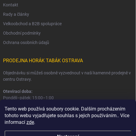
Kontakt
Rady a články
Velkoobchod a B2B spolupráce
Obchodní podmínky
Ochrana osobních údajů
PRODEJNA HORÁK TABÁK OSTRAVA
Objednávku si můžeš osobně vyzvednout v naší kamenné prodejně v
centru Ostravy.
Otevírací doba:
Pondělí–pátek: 15:00–1:00
Sobota–neděle: 16:00–1:00
Tento web používá soubory cookie. Dalším procházením
tohoto webu vyjadřujete souhlas s jejich používáním.. Více
Informace o prodejně a osobním odběru
informací
zde
.