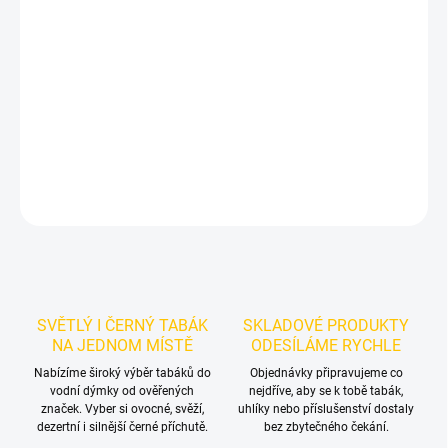
Příchuť: Čaj, Citron, Koření.
Smyrna Dark - Taura 50g
je výraznější
dark leaf tabák do vodní dýmky značky Smyrna.
Chuťové tóny:
kořeněný čaj s citrónem. Vynikne samostatně a nabízí prostor pro
vlastní kombinace.
DETAILNÍ INFORMACE
ZEPTAT SE
HLÍDAT
SVĚTLÝ I ČERNÝ TABÁK
SKLADOVÉ PRODUKTY
NA JEDNOM MÍSTĚ
ODESÍLÁME RYCHLE
Nabízíme široký výběr tabáků do
Objednávky připravujeme co
vodní dýmky od ověřených
nejdříve, aby se k tobě tabák,
značek. Vyber si ovocné, svěží,
uhlíky nebo příslušenství dostaly
dezertní i silnější černé příchutě.
bez zbytečného čekání.