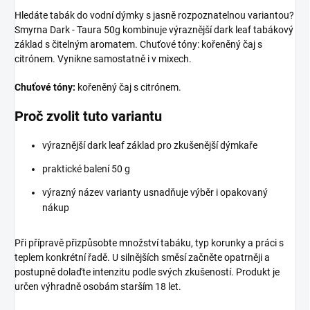
Hledáte tabák do vodní dýmky s jasně rozpoznatelnou variantou?
Smyrna Dark - Taura 50g kombinuje výraznější dark leaf tabákový
základ s čitelným aromatem. Chuťové tóny: kořeněný čaj s
citrónem. Vynikne samostatně i v mixech.
Chuťové tóny:
kořeněný čaj s citrónem.
Proč zvolit tuto variantu
výraznější dark leaf základ pro zkušenější dýmkaře
praktické balení 50 g
výrazný název varianty usnadňuje výběr i opakovaný
nákup
Při přípravě přizpůsobte množství tabáku, typ korunky a práci s
teplem konkrétní řadě. U silnějších směsí začněte opatrněji a
postupně dolaďte intenzitu podle svých zkušeností. Produkt je
určen výhradně osobám starším 18 let.