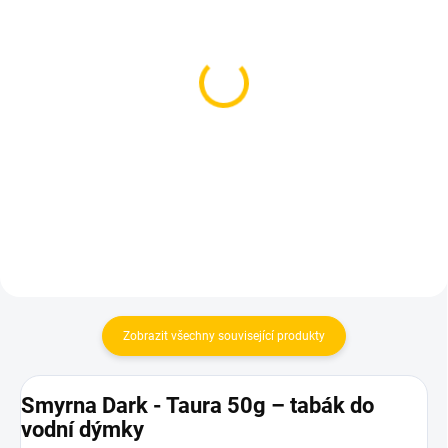
SKLADEM
SKLADEM
(2 KS)
(1 KS)
Azure BLACK - Chaj
Dozaj BLACK - Chrr Cash
Musala 250g
125g
1 199 Kč
599 Kč
Do košíku
Do košíku
Zobrazit všechny související produkty
Smyrna Dark - Taura 50g – tabák do
vodní dýmky