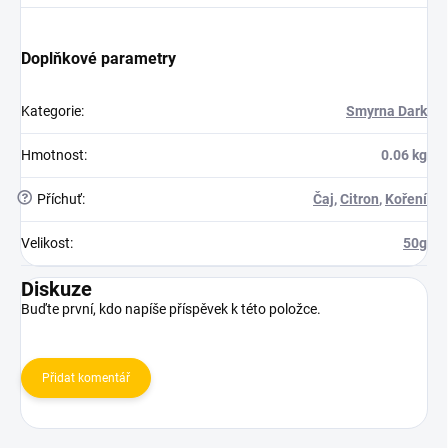
Doplňkové parametry
Kategorie
:
Smyrna Dark
Hmotnost
:
0.06 kg
?
Příchuť
:
Čaj
,
Citron
,
Koření
Velikost
:
50g
Diskuze
Buďte první, kdo napíše příspěvek k této položce.
Přidat komentář