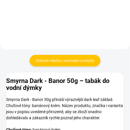
150 Kč
Do košíku
Do košíku
Zobrazit všechny související produkty
Smyrna Dark - Banor 50g – tabák do
vodní dýmky
Smyrna Dark - Banor 50g přináší výraznější dark leaf základ.
Chuťové tóny: banánový krém. Název produktu, značka i varianta
jsou v popisu uvedené přirozeně, aby se zboží snadno
dohledávalo a zákazník rychle poznal jeho charakter.
Chuťové tóny:
banánový krém.