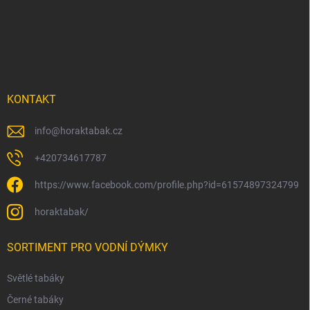
p
a
t
í
KONTAKT
info
@
horaktabak.cz
+420734617787
https://www.facebook.com/profile.php?id=61574897324799
horaktabak/
SORTIMENT PRO VODNÍ DÝMKY
Světlé tabáky
Černé tabáky