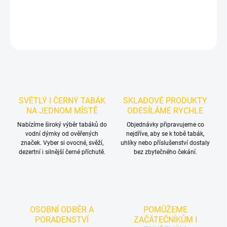
DETAILNÍ INFORMACE
ZEPTAT SE
HLÍDAT
SVĚTLÝ I ČERNÝ TABÁK
SKLADOVÉ PRODUKTY
NA JEDNOM MÍSTĚ
ODESÍLÁME RYCHLE
Nabízíme široký výběr tabáků do
Objednávky připravujeme co
vodní dýmky od ověřených
nejdříve, aby se k tobě tabák,
značek. Vyber si ovocné, svěží,
uhlíky nebo příslušenství dostaly
dezertní i silnější černé příchutě.
bez zbytečného čekání.
OSOBNÍ ODBĚR A
POMŮŽEME
PORADENSTVÍ
ZAČÁTEČNÍKŮM I