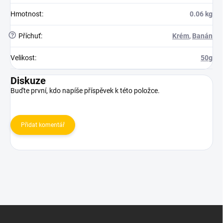
Hmotnost
:
0.06 kg
?
Příchuť
:
Krém
,
Banán
Velikost
:
50g
Diskuze
Buďte první, kdo napíše příspěvek k této položce.
Přidat komentář
Z
á