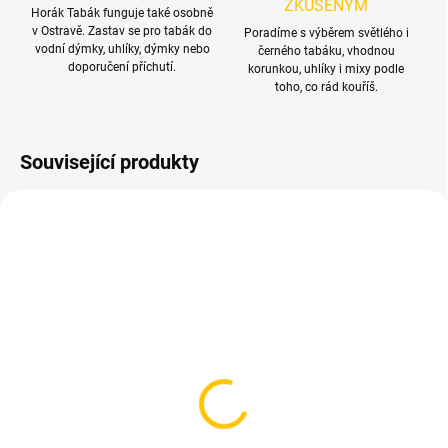
ZKUŠENÝM
Horák Tabák funguje také osobně
v Ostravě. Zastav se pro tabák do
Poradíme s výběrem světlého i
vodní dýmky, uhlíky, dýmky nebo
černého tabáku, vhodnou
doporučení příchutí.
korunkou, uhlíky i mixy podle
toho, co rád kouříš.
Související produkty
TIP
SKLADEM
SKLADEM
(>5 KS)
(4 KS)
Čistící kuličky - Horák
AO - Těsnění pro hadici
Tabák
30 Kč