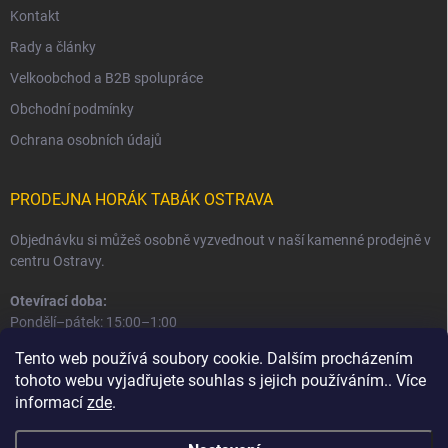
Kontakt
Rady a články
Velkoobchod a B2B spolupráce
Obchodní podmínky
Ochrana osobních údajů
PRODEJNA HORÁK TABÁK OSTRAVA
Objednávku si můžeš osobně vyzvednout v naší kamenné prodejně v
centru Ostravy.
Otevírací doba:
Pondělí–pátek: 15:00–1:00
Sobota–neděle: 16:00–1:00
Tento web používá soubory cookie. Dalším procházením
tohoto webu vyjadřujete souhlas s jejich používáním.. Více
Informace o prodejně a osobním odběru
informací
zde
.