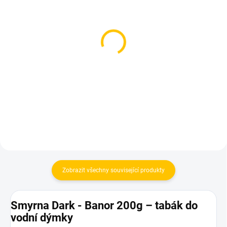
SKLADEM
SKLADEM
(1 KS)
(4 KS)
BlackBurn B-Shuffle
BlackBurn B-Shuffle
200g
100g
959 Kč
530 Kč
Do košíku
Do košíku
Zobrazit všechny související produkty
Smyrna Dark - Banor 200g – tabák do
vodní dýmky