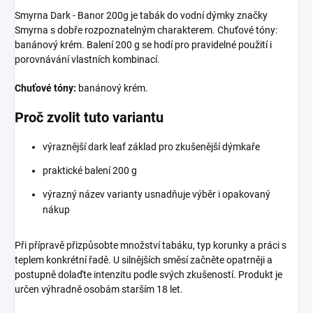
Smyrna Dark - Banor 200g je tabák do vodní dýmky značky
Smyrna s dobře rozpoznatelným charakterem. Chuťové tóny:
banánový krém. Balení 200 g se hodí pro pravidelné použití i
porovnávání vlastních kombinací.
Chuťové tóny:
banánový krém.
Proč zvolit tuto variantu
výraznější dark leaf základ pro zkušenější dýmkaře
praktické balení 200 g
výrazný název varianty usnadňuje výběr i opakovaný
nákup
Při přípravě přizpůsobte množství tabáku, typ korunky a práci s
teplem konkrétní řadě. U silnějších směsí začněte opatrněji a
postupně dolaďte intenzitu podle svých zkušeností. Produkt je
určen výhradně osobám starším 18 let.