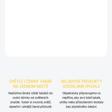
Příchuť: Krém, Banán.
Smyrna Dark - Banor 200g
je výraznější
dark leaf tabák do vodní dýmky značky Smyrna.
Chuťové tóny:
banánový krém. Oceníte jej samostatně i při kombinování s
dalšími příchutěmi.
DETAILNÍ INFORMACE
ZEPTAT SE
HLÍDAT
SVĚTLÝ I ČERNÝ TABÁK
SKLADOVÉ PRODUKTY
NA JEDNOM MÍSTĚ
ODESÍLÁME RYCHLE
Nabízíme široký výběr tabáků do
Objednávky připravujeme co
vodní dýmky od ověřených
nejdříve, aby se k tobě tabák,
značek. Vyber si ovocné, svěží,
uhlíky nebo příslušenství dostaly
dezertní i silnější černé příchutě.
bez zbytečného čekání.