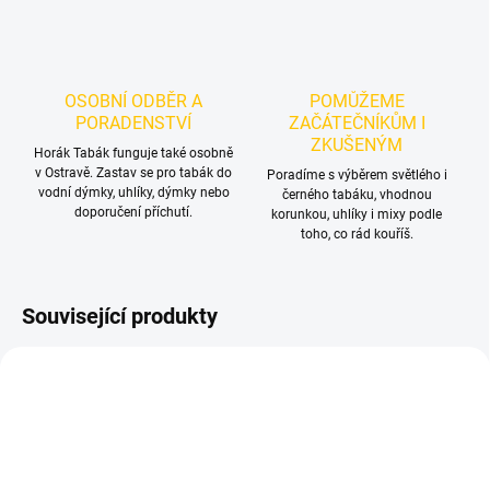
OSOBNÍ ODBĚR A
POMŮŽEME
PORADENSTVÍ
ZAČÁTEČNÍKŮM I
ZKUŠENÝM
Horák Tabák funguje také osobně
v Ostravě. Zastav se pro tabák do
Poradíme s výběrem světlého i
vodní dýmky, uhlíky, dýmky nebo
černého tabáku, vhodnou
doporučení příchutí.
korunkou, uhlíky i mixy podle
toho, co rád kouříš.
Související produkty