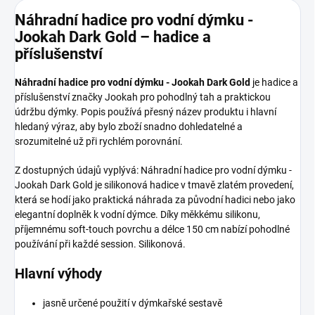
Náhradní hadice pro vodní dýmku -
Jookah Dark Gold – hadice a
příslušenství
Náhradní hadice pro vodní dýmku - Jookah Dark Gold
je hadice a
příslušenství značky Jookah pro pohodlný tah a praktickou
údržbu dýmky. Popis používá přesný název produktu i hlavní
hledaný výraz, aby bylo zboží snadno dohledatelné a
srozumitelné už při rychlém porovnání.
Z dostupných údajů vyplývá: Náhradní hadice pro vodní dýmku -
Jookah Dark Gold je silikonová hadice v tmavě zlatém provedení,
která se hodí jako praktická náhrada za původní hadici nebo jako
elegantní doplněk k vodní dýmce. Díky měkkému silikonu,
příjemnému soft-touch povrchu a délce 150 cm nabízí pohodlné
používání při každé session. Silikonová.
Hlavní výhody
jasně určené použití v dýmkařské sestavě