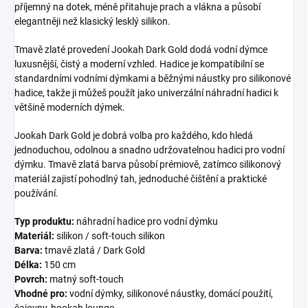
příjemný na dotek, méně přitahuje prach a vlákna a působí
elegantněji než klasický lesklý silikon.
Tmavě zlaté provedení Jookah Dark Gold dodá vodní dýmce
luxusnější, čistý a moderní vzhled. Hadice je kompatibilní se
standardními vodními dýmkami a běžnými náustky pro silikonové
hadice, takže ji můžeš použít jako univerzální náhradní hadici k
většině moderních dýmek.
Jookah Dark Gold je dobrá volba pro každého, kdo hledá
jednoduchou, odolnou a snadno udržovatelnou hadici pro vodní
dýmku. Tmavě zlatá barva působí prémiově, zatímco silikonový
materiál zajistí pohodlný tah, jednoduché čištění a praktické
používání.
Typ produktu:
náhradní hadice pro vodní dýmku
Materiál:
silikon / soft-touch silikon
Barva:
tmavě zlatá / Dark Gold
Délka:
150 cm
Povrch:
matný soft-touch
Vhodné pro:
vodní dýmky, silikonové náustky, domácí použití,