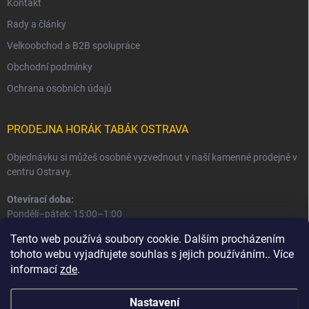
Kontakt
Rady a články
Velkoobchod a B2B spolupráce
Obchodní podmínky
Ochrana osobních údajů
PRODEJNA HORÁK TABÁK OSTRAVA
Objednávku si můžeš osobně vyzvednout v naší kamenné prodejně v
centru Ostravy.
Otevírací doba:
Pondělí–pátek: 15:00–1:00
Sobota–neděle: 16:00–1:00
Tento web používá soubory cookie. Dalším procházením
tohoto webu vyjadřujete souhlas s jejich používáním.. Více
Informace o prodejně a osobním odběru
informací
zde
.
Nastavení