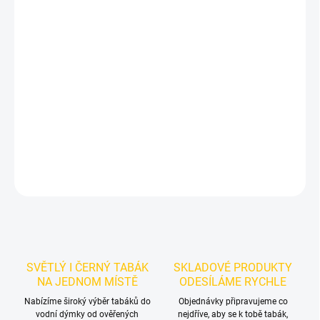
−
+
Přidat do košíku
Náhradní hadice pro vodní dýmku - Jookah Dark Gold
je hadice a
příslušenství značky Jookah pro pohodlný tah a praktickou
údržbu dýmky. Tmavě zlatá silikonová hadice Jookah Dark Gold
pro vodní dýmku. Soft-touch povrch, délka 150 cm a snadná
údržba.
DETAILNÍ INFORMACE
ZEPTAT SE
HLÍDAT
SVĚTLÝ I ČERNÝ TABÁK
SKLADOVÉ PRODUKTY
NA JEDNOM MÍSTĚ
ODESÍLÁME RYCHLE
Nabízíme široký výběr tabáků do
Objednávky připravujeme co
vodní dýmky od ověřených
nejdříve, aby se k tobě tabák,