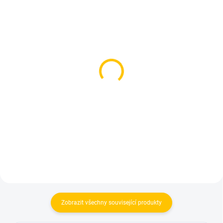
SKLADEM
SKLADEM
(1 KS)
(1 KS)
Náhradní hadice pro
Náhradní hadice pro
vodní dýmku - Jookah
vodní dýmku - Jookah
Blue
Glow Red
249 Kč
249 Kč
Do košíku
Do košíku
Zobrazit všechny související produkty