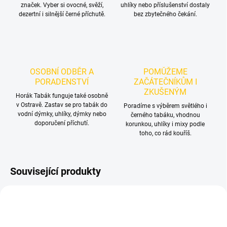
značek. Vyber si ovocné, svěží,
uhlíky nebo příslušenství dostaly
dezertní i silnější černé příchutě.
bez zbytečného čekání.
OSOBNÍ ODBĚR A
POMŮŽEME
PORADENSTVÍ
ZAČÁTEČNÍKŮM I
ZKUŠENÝM
Horák Tabák funguje také osobně
v Ostravě. Zastav se pro tabák do
Poradíme s výběrem světlého i
vodní dýmky, uhlíky, dýmky nebo
černého tabáku, vhodnou
doporučení příchutí.
korunkou, uhlíky i mixy podle
toho, co rád kouříš.
Související produkty