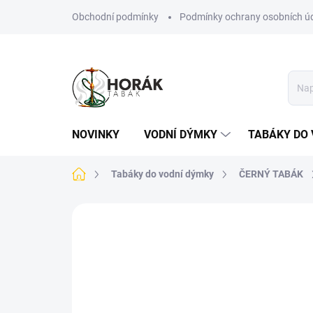
Přejít
Obchodní podmínky
Podmínky ochrany osobních ú
na
obsah
NOVINKY
VODNÍ DÝMKY
TABÁKY DO 
Domů
Tabáky do vodní dýmky
ČERNÝ TABÁK
Neohodnoceno
Podrobnosti hodn