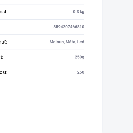
ost
:
0.3 kg
8594207466810
huť
:
Meloun
,
Máta
,
Led
t
:
250g
ost
:
250