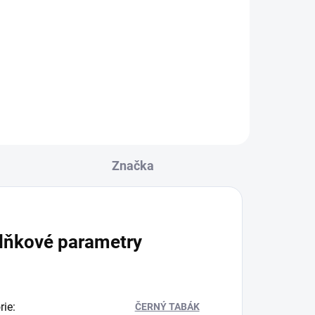
530 Kč
Do košíku
Značka
lňkové parametry
rie
:
ČERNÝ TABÁK