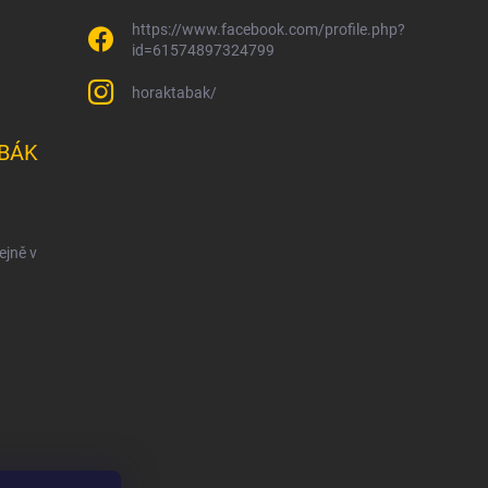
https://www.facebook.com/profile.php?
id=61574897324799
horaktabak/
BÁK
ejně v