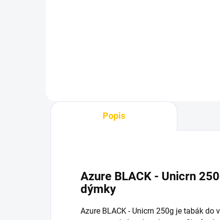
Wa
959 Kč
59
Do košíku
Popis
Azure BLACK - Unicrn 250
dýmky
Azure BLACK - Unicrn 250g je tabák do 