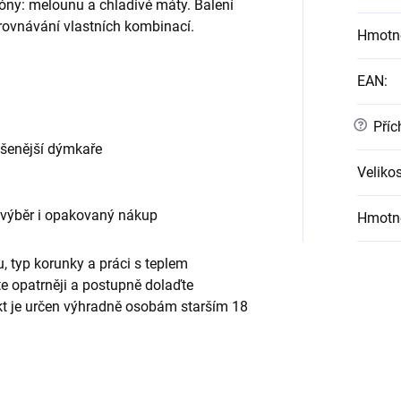
ny: melounu a chladivé máty. Balení
orovnávání vlastních kombinací.
Hmotn
.
EAN
:
?
Příc
ušenější dýmkaře
Velikos
 výběr i opakovaný nákup
Hmotn
, typ korunky a práci s teplem
te opatrněji a postupně dolaďte
ukt je určen výhradně osobám starším 18