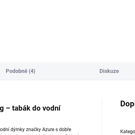
terBull
649 Kč
9 Kč
Do košíku
Do košíku
Podobné (4)
Diskuze
Dop
g – tabák do vodní
vodní dýmky značky Azure s dobře
Katego