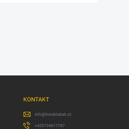
KONTAKT
info
@
horaktabak.cz
+420734617787