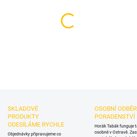
−
+
Příchuť: Meloun, Máta, Led.
leaf tabák do vodní dýmky z
máty. Vynikne samostatně a n
DETAILNÍ INFORMACE
SKLADOVÉ
OSOBNÍ ODBĚR
PRODUKTY
PORADENSTVÍ
ODESÍLÁME RYCHLE
Horák Tabák funguje 
osobně v Ostravě. Zas
Objednávky připravujeme co