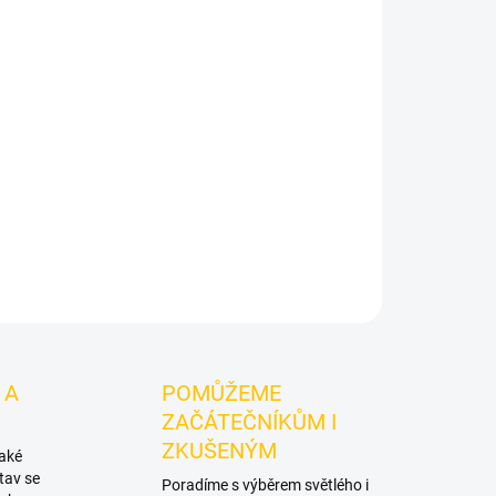
Přidat do košíku
Azure BLACK - Unicrn 250g
je výraznější dark
načky Azure.
Chuťové tóny:
melounu a chladivé
abízí prostor pro vlastní kombinace.
ZEPTAT SE
HLÍDAT
 A
POMŮŽEME
ZAČÁTEČNÍKŮM I
ZKUŠENÝM
také
tav se
Poradíme s výběrem světlého i