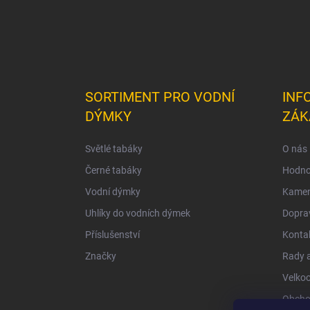
SORTIMENT PRO VODNÍ
INF
DÝMKY
ZÁK
Světlé tabáky
O nás
Černé tabáky
Hodno
Vodní dýmky
Kamen
Uhlíky do vodních dýmek
Doprav
Příslušenství
Konta
Značky
Rady a
Velko
Obcho