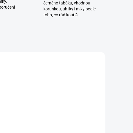
mky,
černého tabáku, vhodnou
poručení
korunkou, uhlíky i mixy podle
toho, co rád kouříš.
ADEM
SKLADEM
2 KS)
(2 KS)
00g
BlackBurn Etalon 100g