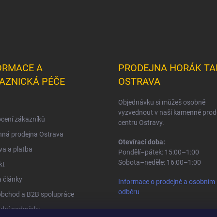
ORMACE A
PRODEJNA HORÁK TA
AZNICKÁ PÉČE
OSTRAVA
Objednávku si můžeš osobně
vyzvednout v naší kamenné prod
cení zákazníků
centru Ostravy.
ná prodejna Ostrava
Otevírací doba:
a a platba
Pondělí–pátek: 15:00–1:00
Sobota–neděle: 16:00–1:00
kt
 články
Informace o prodejně a osobním
odběru
obchod a B2B spolupráce
dní podmínky