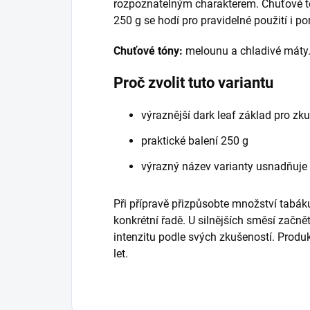
rozpoznatelným charakterem. Chuťové tó
250 g se hodí pro pravidelné použití i p
Chuťové tóny:
melounu a chladivé máty
Proč zvolit tuto variantu
výraznější dark leaf základ pro zk
praktické balení 250 g
výrazný název varianty usnadňuje
Při přípravě přizpůsobte množství tabáku
konkrétní řadě. U silnějších směsí začně
intenzitu podle svých zkušeností. Prod
let.