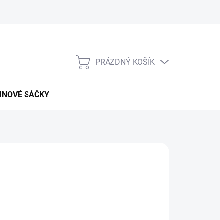
PRÁZDNÝ KOŠÍK
NÁKUPNÍ
KOŠÍK
INOVÉ SÁČKY
026
MOŽNOSTI DORUČENÍ