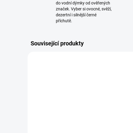
do vodní dýmky od ověřených
značek. Vyber si ovocné, svěží,
dezertní i silnější černé
příchutě.
Související produkty
SKLADEM
(2 KS)
BlackBurn Etalon 200g
Fu