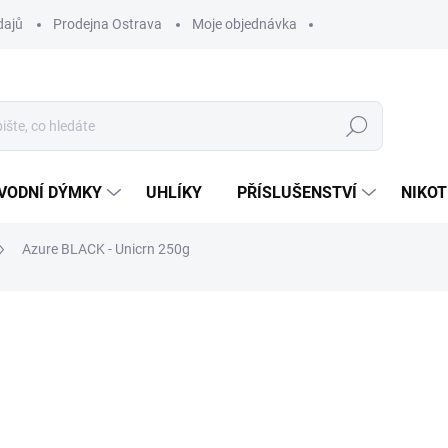
dajů
Prodejna Ostrava
Moje objednávka
Hledat
VODNÍ DÝMKY
UHLÍKY
PŘÍSLUŠENSTVÍ
NIKOT
Azure BLACK - Unicrn 250g
ocení
ZNAČKA:
AZURE
1 199 Kč
Měrná
SKLADEM
(3 KS)
cena:
MŮŽEME DORUČIT DO:
12.8.2