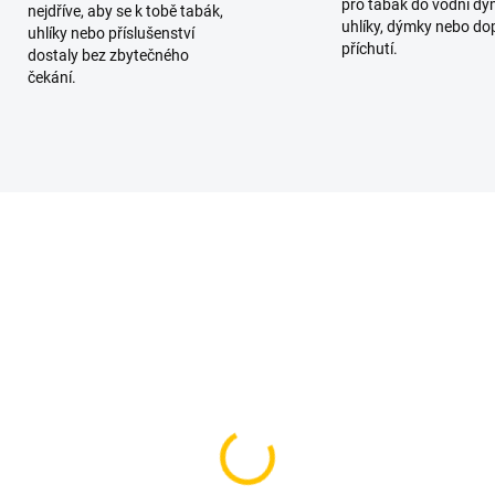
pro tabák do vodní dý
nejdříve, aby se k tobě tabák,
uhlíky, dýmky nebo do
uhlíky nebo příslušenství
příchutí.
dostaly bez zbytečného
čekání.
SKLADEM
SKL
(1 KS)
(
melo Strong 200g -
Smyrna Dark - Miraf 2