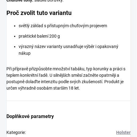
Chuťové tóny:
sladké borůvky.
Proč zvolit tuto variantu
světlý základ s přístupným chuťovým projevem
praktické balení 200 g
výrazný název varianty usnadňuje výběr i opakovaný
nákup
Při přípravě přizpůsobte množství tabáku, typ korunky a práci s
teplem konkrétní řadě. U silnějších směsí začněte opatrněji a
postupně dolaďte intenzitu podle svých zkušeností. Produkt je
určen výhradně osobám starším 18 let.
Doplňkové parametry
Kategorie
:
Holster