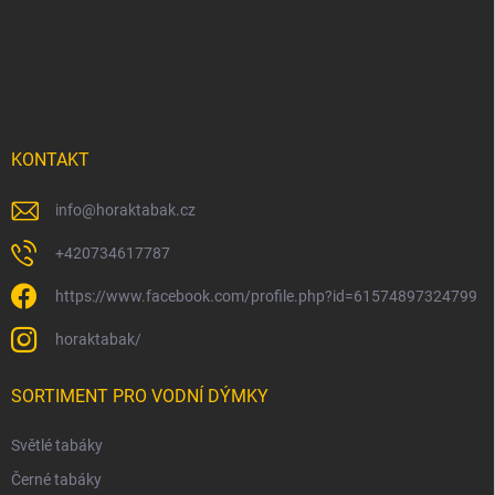
p
a
t
í
KONTAKT
info
@
horaktabak.cz
+420734617787
https://www.facebook.com/profile.php?id=61574897324799
horaktabak/
SORTIMENT PRO VODNÍ DÝMKY
Světlé tabáky
Černé tabáky