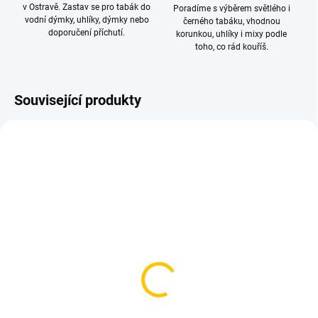
v Ostravě. Zastav se pro tabák do
Poradíme s výběrem světlého i
vodní dýmky, uhlíky, dýmky nebo
černého tabáku, vhodnou
doporučení příchutí.
korunkou, uhlíky i mixy podle
toho, co rád kouříš.
Související produkty
SKLADEM
SKLADEM
(3 KS)
(5 KS)
Korunka pro vodní
Korunka pro vodní
dýmku - Gusto Turkish
dýmku - Solaris, Charon
Indigo
Glaze