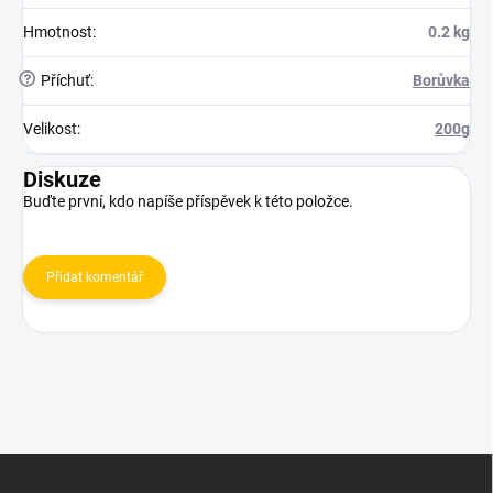
Hmotnost
:
0.2 kg
?
Příchuť
:
Borůvka
Velikost
:
200g
Diskuze
Buďte první, kdo napíše příspěvek k této položce.
Přidat komentář
Z
á