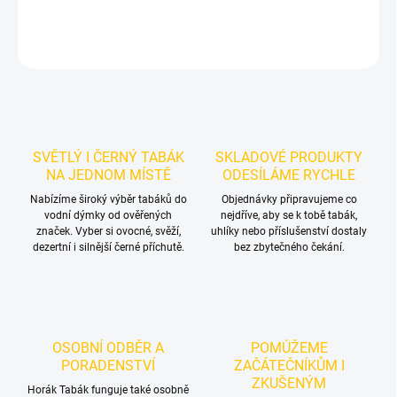
DETAILNÍ INFORMACE
ZEPTAT SE
HLÍDAT
SVĚTLÝ I ČERNÝ TABÁK
SKLADOVÉ PRODUKTY
NA JEDNOM MÍSTĚ
ODESÍLÁME RYCHLE
Nabízíme široký výběr tabáků do
Objednávky připravujeme co
vodní dýmky od ověřených
nejdříve, aby se k tobě tabák,
značek. Vyber si ovocné, svěží,
uhlíky nebo příslušenství dostaly
dezertní i silnější černé příchutě.
bez zbytečného čekání.
OSOBNÍ ODBĚR A
POMŮŽEME
PORADENSTVÍ
ZAČÁTEČNÍKŮM I
ZKUŠENÝM
Horák Tabák funguje také osobně