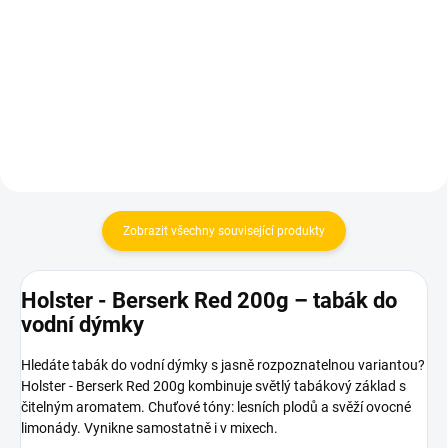
DUET White
YELLOW
330 Kč
530 Kč
Do košíku
Do košíku
Zobrazit všechny související produkty
Holster - Berserk Red 200g – tabák do
vodní dýmky
Hledáte tabák do vodní dýmky s jasně rozpoznatelnou variantou?
Holster - Berserk Red 200g kombinuje světlý tabákový základ s
čitelným aromatem. Chuťové tóny: lesních plodů a svěží ovocné
limonády. Vynikne samostatně i v mixech.