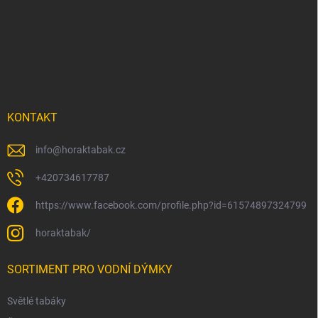
á
p
a
t
í
KONTAKT
info
@
horaktabak.cz
+420734617787
https://www.facebook.com/profile.php?id=61574897324799
horaktabak/
SORTIMENT PRO VODNÍ DÝMKY
Světlé tabáky