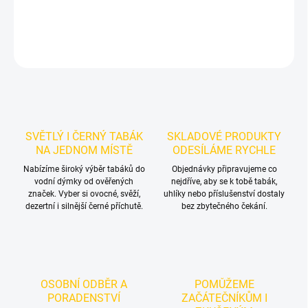
DETAILNÍ INFORMACE
ZEPTAT SE
HLÍDAT
SVĚTLÝ I ČERNÝ TABÁK
SKLADOVÉ PRODUKTY
NA JEDNOM MÍSTĚ
ODESÍLÁME RYCHLE
Nabízíme široký výběr tabáků do
Objednávky připravujeme co
vodní dýmky od ověřených
nejdříve, aby se k tobě tabák,
značek. Vyber si ovocné, svěží,
uhlíky nebo příslušenství dostaly
dezertní i silnější černé příchutě.
bez zbytečného čekání.
OSOBNÍ ODBĚR A
POMŮŽEME
PORADENSTVÍ
ZAČÁTEČNÍKŮM I