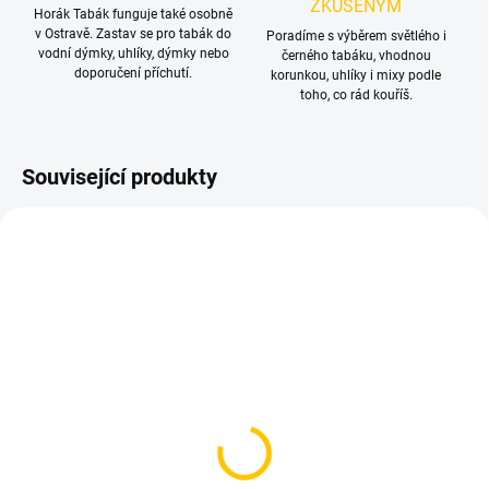
ZKUŠENÝM
Horák Tabák funguje také osobně
v Ostravě. Zastav se pro tabák do
Poradíme s výběrem světlého i
vodní dýmky, uhlíky, dýmky nebo
černého tabáku, vhodnou
doporučení příchutí.
korunkou, uhlíky i mixy podle
toho, co rád kouříš.
Související produkty
SKLADEM
SKLADEM
(2 KS)
(1 KS)
Korunka pro vodní
Korunka pro vodní
dýmku - Kong TURKISH
dýmku - Oblako Solo