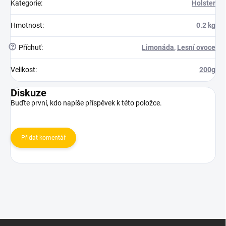
Kategorie
:
Holster
Hmotnost
:
0.2 kg
?
Příchuť
:
Limonáda
,
Lesní ovoce
Velikost
:
200g
Diskuze
Buďte první, kdo napíše příspěvek k této položce.
Přidat komentář
Z