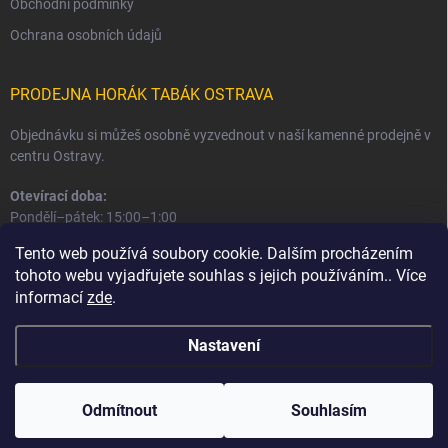
Obchodní podmínky
Ochrana osobních údajů
PRODEJNA HORÁK TABÁK OSTRAVA
Objednávku si můžeš osobně vyzvednout v naší kamenné prodejně v
centru Ostravy.
Otevírací doba:
Pondělí–pátek: 15:00–1:00
Sobota–neděle: 16:00–1:00
Tento web používá soubory cookie. Dalším procházením
tohoto webu vyjadřujete souhlas s jejich používáním.. Více
Informace o prodejně a osobním odběru
informací
zde
.
Nastavení
Copyright 2026
Horák Tabák
. Všechna práva vyhrazena.
Odmítnout
Souhlasím
Vytvořil Shoptet