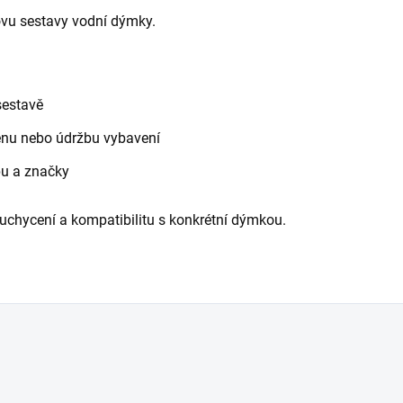
ovu sestavy vodní dýmky.
sestavě
měnu nebo údržbu vybavení
pu a značky
uchycení a kompatibilitu s konkrétní dýmkou.