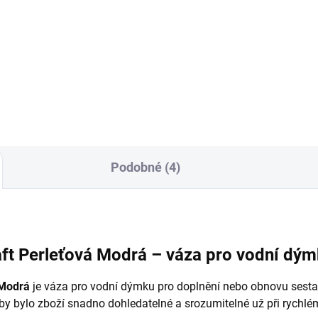
sel Glass Mini Craft
Craft Lizard Green
9 Kč
600 Kč
Do košíku
Do košíku
Podobné (4)
ft Perleťová Modrá – váza pro vodní dý
 Modrá
je váza pro vodní dýmku pro doplnění nebo obnovu sesta
aby bylo zboží snadno dohledatelné a srozumitelné už při rychlé