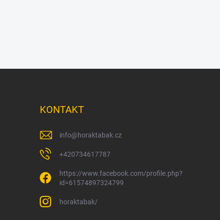
KONTAKT
info
@
horaktabak.cz
+420734617787
https://www.facebook.com/profile.php?
id=61574897324799
horaktabak/