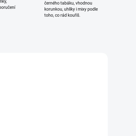
mky,
černého tabáku, vhodnou
poručení
korunkou, uhlíky i mixy podle
toho, co rád kouříš.
ADEM
SKLADEM
1 KS)
(1 KS)
Váza pro vodní dýmku