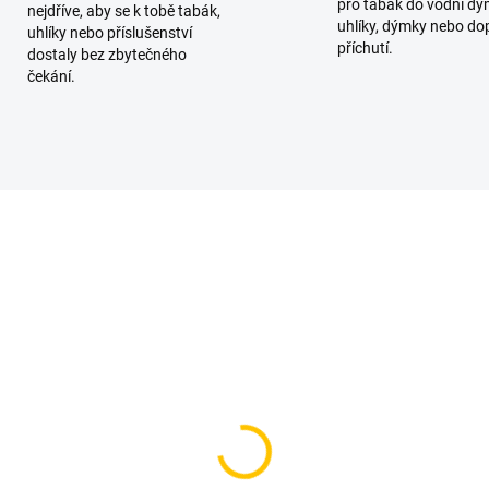
pro tabák do vodní dý
nejdříve, aby se k tobě tabák,
uhlíky, dýmky nebo do
uhlíky nebo příslušenství
příchutí.
dostaly bez zbytečného
čekání.
SKLADEM
SKL
(5 KS)
(
za pro vodní dýmku -
Váza Pro vodní dýmku