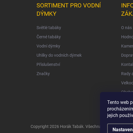
SORTIMENT PRO VODNÍ
INF
DÝMKY
ZÁK
Světlé tabáky
O nás
Černé tabáky
Hodno
Vodní dýmky
Kamen
Uhlíky do vodních dýmek
Doprav
Příslušenství
Konta
Značky
Rady a
Velko
Obcho
Ochra
Tento web p
procházením
jejich použí
Copyright 2026
Horák Tabák
. Všechna práva vyhrazena
Nastaven