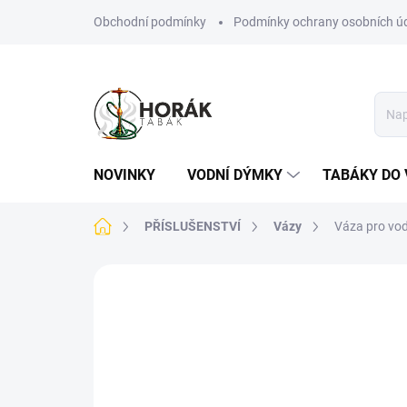
Přejít
Obchodní podmínky
Podmínky ochrany osobních ú
na
obsah
NOVINKY
VODNÍ DÝMKY
TABÁKY DO 
Domů
PŘÍSLUŠENSTVÍ
Vázy
Váza pro vod
Neohodnoceno
Podrobnosti hodn