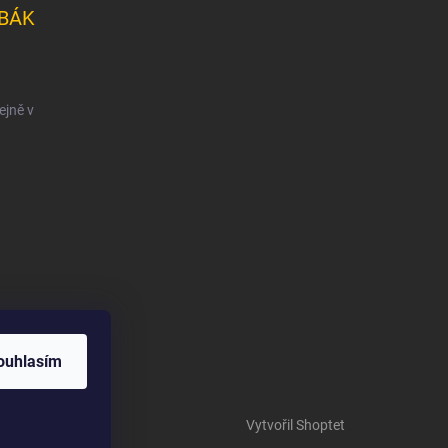
BÁK
ejně v
ouhlasím
Vytvořil Shoptet