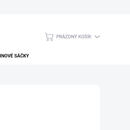
PRÁZDNÝ KOŠÍK
NÁKUPNÍ
KOŠÍK
INOVÉ SÁČKY
026
MOŽNOSTI DORUČENÍ