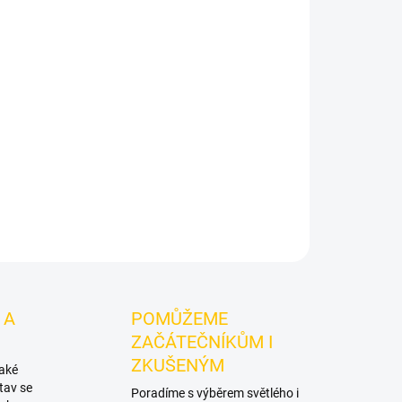
Přidat do košíku
 Perleťová Modrá
je váza pro vodní dýmku pro
vy vodní dýmky. Váza na vodní dýmku v modré
ZEPTAT SE
HLÍDAT
 A
POMŮŽEME
ZAČÁTEČNÍKŮM I
ZKUŠENÝM
také
tav se
Poradíme s výběrem světlého i