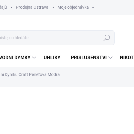
dajů
Prodejna Ostrava
Moje objednávka
Hledat
VODNÍ DÝMKY
UHLÍKY
PŘÍSLUŠENSTVÍ
NIKOT
ní Dýmku Craft Perleťová Modrá
ocení
600 Kč
Měrná
SKLADEM
(1 KS)
cena:
MŮŽEME DORUČIT DO:
12.8.2