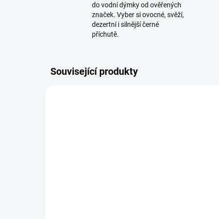
do vodní dýmky od ověřených
značek. Vyber si ovocné, svěží,
dezertní i silnější černé
příchutě.
Související produkty
TIP
TIP
SKLADEM
(>5 KS)
Váza pro vodní dýmku -
Vá