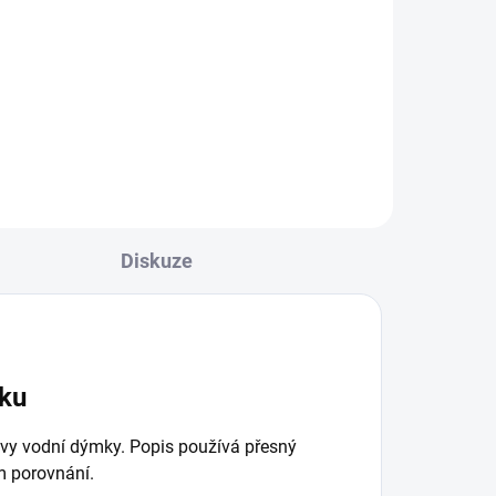
Craft Neon Blue
600 Kč
Do košíku
Diskuze
mku
vy vodní dýmky. Popis používá přesný
m porovnání.