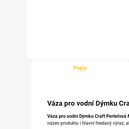
Craft Clear
Ves
550 Kč
54
Do košíku
Popis
Váza pro vodní Dýmku Cra
Váza pro vodní Dýmku Craft Perleťová
název produktu i hlavní hledaný výraz, 