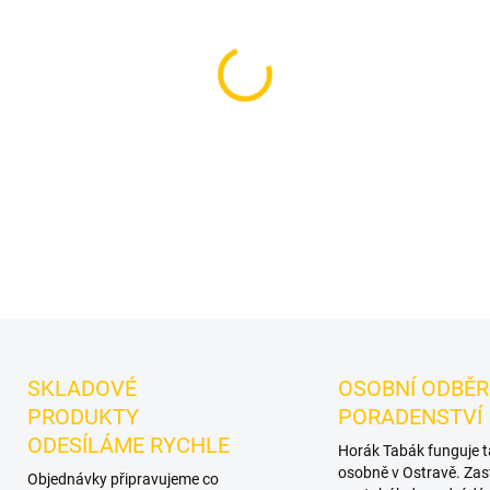
−
+
Váza pro vodní Dýmku Craft
doplnění nebo obnovu sesta
barvě s perleťovou úpravou.
DETAILNÍ INFORMACE
SKLADOVÉ
OSOBNÍ ODBĚR
PRODUKTY
PORADENSTVÍ
ODESÍLÁME RYCHLE
Horák Tabák funguje 
osobně v Ostravě. Zas
Objednávky připravujeme co