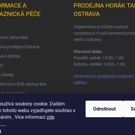
ORMACE A
PRODEJNA HORÁK TA
AZNICKÁ PÉČE
OSTRAVA
Objednávku si můžeš osobně
vyzvednout v naší kamenné prod
cení zákazníků
centru Ostravy.
ná prodejna Ostrava
Otevírací doba:
a a platba
Pondělí–pátek: 15:00–1:00
Sobota–neděle: 16:00–1:00
kt
 články
Informace o prodejně a osobním
odběru
obchod a B2B spolupráce
dní podmínky
na osobních údajů
oužívá soubory cookie. Dalším
Odmítnout
S
 tohoto webu vyjadřujete souhlas s
váním.. Více informací
zde
.
.
í