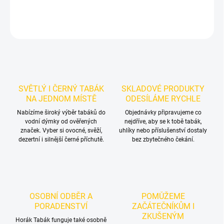
DETAILNÍ INFORMACE
ZEPTAT SE
HLÍDAT
SVĚTLÝ I ČERNÝ TABÁK
SKLADOVÉ PRODUKTY
NA JEDNOM MÍSTĚ
ODESÍLÁME RYCHLE
Nabízíme široký výběr tabáků do
Objednávky připravujeme co
vodní dýmky od ověřených
nejdříve, aby se k tobě tabák,
značek. Vyber si ovocné, svěží,
uhlíky nebo příslušenství dostaly
dezertní i silnější černé příchutě.
bez zbytečného čekání.
OSOBNÍ ODBĚR A
POMŮŽEME
PORADENSTVÍ
ZAČÁTEČNÍKŮM I
ZKUŠENÝM
Horák Tabák funguje také osobně