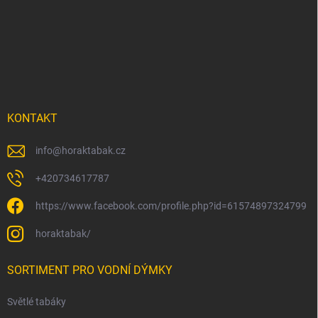
á
p
a
t
í
KONTAKT
info
@
horaktabak.cz
+420734617787
https://www.facebook.com/profile.php?id=61574897324799
horaktabak/
SORTIMENT PRO VODNÍ DÝMKY
Světlé tabáky