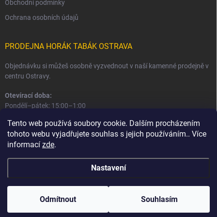
Obchodní podmínky
Ochrana osobních údajů
PRODEJNA HORÁK TABÁK OSTRAVA
Objednávku si můžeš osobně vyzvednout v naší kamenné prodejně v
centru Ostravy.
Otevírací doba:
Pondělí–pátek: 15:00–1:00
Sobota–neděle: 16:00–1:00
Tento web používá soubory cookie. Dalším procházením
tohoto webu vyjadřujete souhlas s jejich používáním.. Více
Informace o prodejně a osobním odběru
informací
zde
.
Nastavení
Copyright 2026
Horák Tabák
. Všechna práva vyhrazena.
Odmítnout
Souhlasím
Vytvořil Shoptet