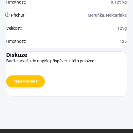
Hmotnost
:
0.125 kg
?
Příchuť
:
Meruňka
,
Nektarinka
Velikost
:
125g
Hmotnost
:
125
Diskuze
Buďte první, kdo napíše příspěvek k této položce.
Přidat komentář
Z