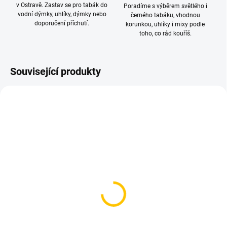
v Ostravě. Zastav se pro tabák do
Poradíme s výběrem světlého i
vodní dýmky, uhlíky, dýmky nebo
černého tabáku, vhodnou
doporučení příchutí.
korunkou, uhlíky i mixy podle
toho, co rád kouříš.
Související produkty
AKCE
TIP
SKLADEM
SKLADEM
(>5 KS)
(>5 KS)
Těsnění pro korunku
Provost - Apple on top
Kaya 2ks
200 Kč
48 Kč