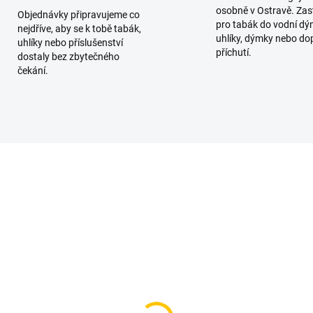
osobně v Ostravě. Zas
Objednávky připravujeme co
pro tabák do vodní dý
nejdříve, aby se k tobě tabák,
uhlíky, dýmky nebo do
uhlíky nebo příslušenství
příchutí.
dostaly bez zbytečného
čekání.
SKLADEM
SKL
(1 KS)
(