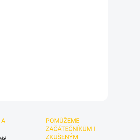
ka, Pomeranč.
Dozaj BLACK - Cts Ice 125g
je
do vodní dýmky značky Dozaj.
Chuťové tóny:
obrá volba pro samostatnou přípravu i kreativní
ZEPTAT SE
HLÍDAT
 A
POMŮŽEME
ZAČÁTEČNÍKŮM I
ZKUŠENÝM
také