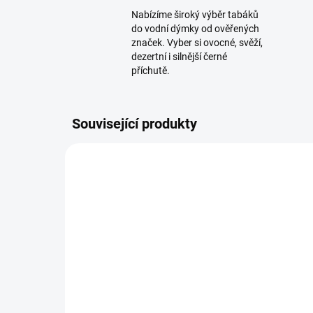
Nabízíme široký výběr tabáků
do vodní dýmky od ověřených
značek. Vyber si ovocné, svěží,
dezertní i silnější černé
příchutě.
Související produkty
TIP
SKLADEM
(>5 KS)