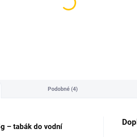
ič na uhlíky - Basket
Bezpečnostní mřížka 
 XL
uhlíky - Darkside D-
Fender
0 Kč
700 Kč
Do košíku
Do košíku
Podobné (4)
Dop
g – tabák do vodní