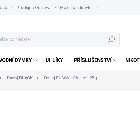
dajů
Prodejna Ostrava
Moje objednávka
Hledat
VODNÍ DÝMKY
UHLÍKY
PŘÍSLUŠENSTVÍ
NIKOT
Dozaj BLACK
Dozaj BLACK - Cts Ice 125g
ocení
ZNAČKA:
DOZAJ
599 Kč
Měrná
VYPRODÁNO