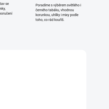
tav se
Poradíme s výběrem světlého i
mky,
černého tabáku, vhodnou
poručení
korunkou, uhlíky i mixy podle
toho, co rád kouříš.
NOVINKA
VÍCE ZA MÉNĚ
ADEM
SKLADEM
1 KS)
(>5 KS)