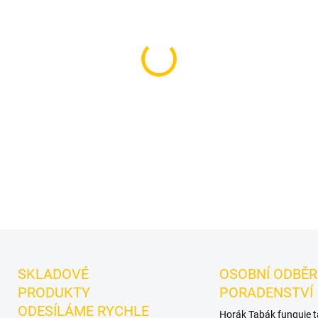
cena:
MOŽNOSTI DORUČENÍ
Příchuť: Citron, Led, Limet
výraznější dark leaf tabák 
pomeranč, citrón, limetka. D
mixy.
DETAILNÍ INFORMACE
SKLADOVÉ
OSOBNÍ ODBĚR
PRODUKTY
PORADENSTVÍ
ODESÍLÁME RYCHLE
Horák Tabák funguje 