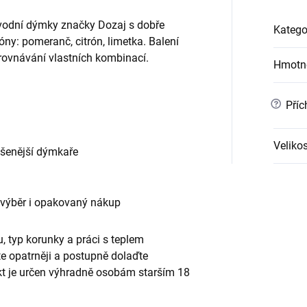
 vodní dýmky značky Dozaj s dobře
Katego
y: pomeranč, citrón, limetka. Balení
orovnávání vlastních kombinací.
Hmotn
.
?
Příc
Velikos
ušenější dýmkaře
 výběr i opakovaný nákup
, typ korunky a práci s teplem
te opatrněji a postupně dolaďte
ukt je určen výhradně osobám starším 18