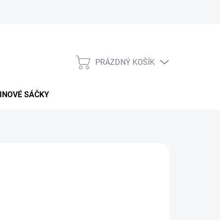
PRÁZDNÝ KOŠÍK
NÁKUPNÍ
KOŠÍK
INOVÉ SÁČKY