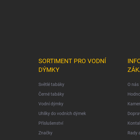
SORTIMENT PRO VODNÍ
INF
DÝMKY
ZÁK
Světlé tabáky
O nás
Černé tabáky
Hodno
Vodní dýmky
Kamen
Uhlíky do vodních dýmek
Doprav
Příslušenství
Konta
Značky
Rady a