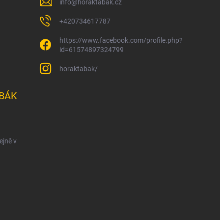
info
@
horaktabak.cz
+420734617787
https://www.facebook.com/profile.php?
id=61574897324799
horaktabak/
BÁK
ejně v