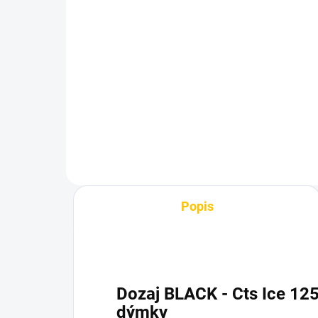
Těsnění pro korunku
Nos
Kaya 2ks
18
48 Kč
40
Do košíku
Popis
Dozaj BLACK - Cts Ice 125
dýmky