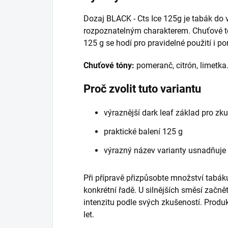
Dozaj BLACK - Cts Ice 125g je tabák do
rozpoznatelným charakterem. Chuťové tón
125 g se hodí pro pravidelné použití i p
Chuťové tóny:
pomeranč, citrón, limetka
Proč zvolit tuto variantu
výraznější dark leaf základ pro zk
praktické balení 125 g
výrazný název varianty usnadňuje
Při přípravě přizpůsobte množství tabáku
konkrétní řadě. U silnějších směsí začně
intenzitu podle svých zkušeností. Prod
let.