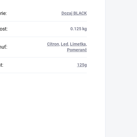
rie
:
Dozaj BLACK
ost
:
0.125 kg
Citron
,
Led
,
Limetka
,
huť
:
Pomeranč
t
:
125g