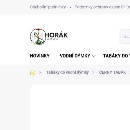
Přejít
Obchodní podmínky
Podmínky ochrany osobních ú
na
obsah
NOVINKY
VODNÍ DÝMKY
TABÁKY DO 
Domů
Tabáky do vodní dýmky
ČERNÝ TABÁK
Neohodnoceno
Podrobnosti hodn
NOVINKA