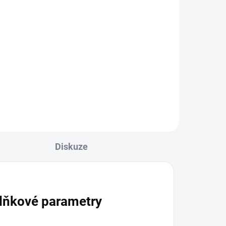
na
Černé hygienické náustky
3cm 100ks
150 Kč
Do košíku
Diskuze
lňkové parametry