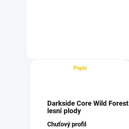
Liberty 250g
Gv
1 199 Kč
1 
Do košíku
Popis
Darkside Core Wild Forest
lesní plody
Chuťový profil