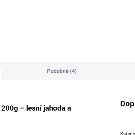
a 250g
530 Kč
199 Kč
Do košíku
Do košíku
Podobné (4)
Dop
 200g – lesní jahoda a
Katego