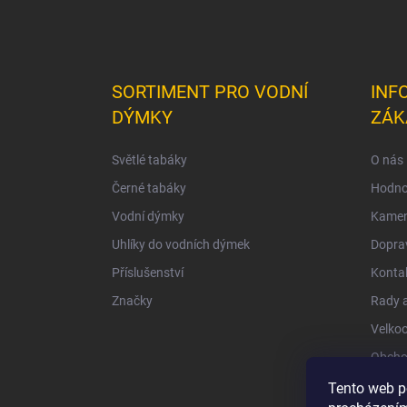
SORTIMENT PRO VODNÍ
INF
DÝMKY
ZÁK
Světlé tabáky
O nás
Černé tabáky
Hodno
Vodní dýmky
Kamen
Uhlíky do vodních dýmek
Doprav
Příslušenství
Konta
Značky
Rady a
Velko
Obcho
Ochra
Tento web p