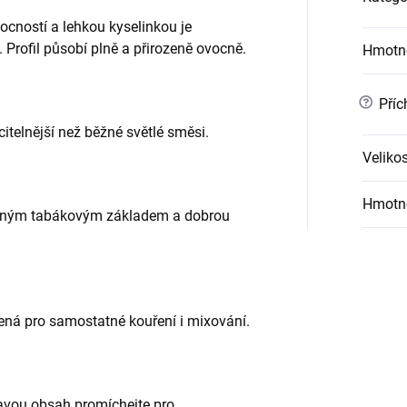
ocností a lehkou kyselinkou je
 Profil působí plně a přirozeně ovocně.
Hmotn
?
Příc
 citelnější než běžné světlé směsi.
Velikos
Hmotn
azným tabákovým základem a dobrou
ená pro samostatné kouření i mixování.
ravou obsah promíchejte pro