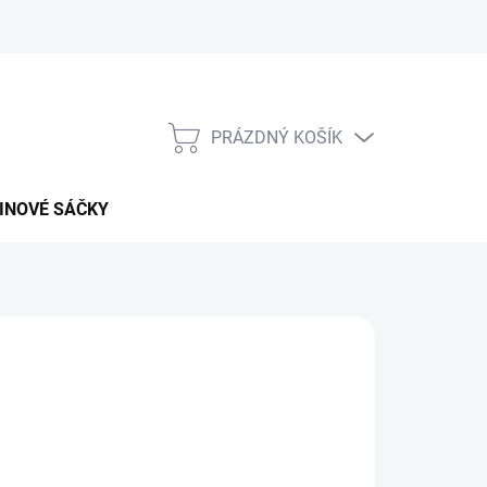
PRÁZDNÝ KOŠÍK
NÁKUPNÍ
KOŠÍK
INOVÉ SÁČKY
026
MOŽNOSTI DORUČENÍ