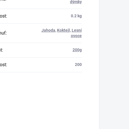
dýmky
ost
:
0.2 kg
Jahoda
,
Koktejl
,
Lesní
huť
:
ovoce
t
:
200g
ost
:
200