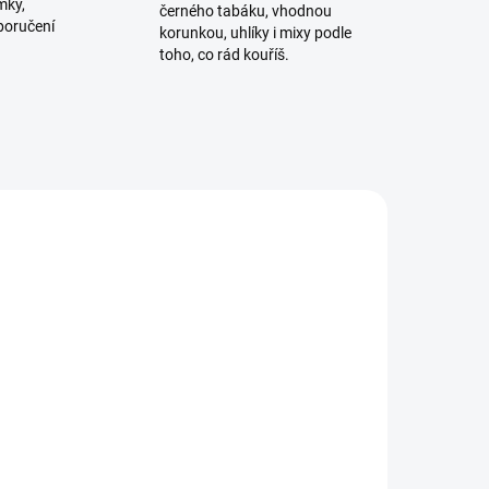
mky,
černého tabáku, vhodnou
poručení
korunkou, uhlíky i mixy podle
toho, co rád kouříš.
ADEM
SKLADEM
4 KS)
(>5 KS)
BlackBurn Juicy 200g