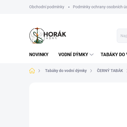
Přejít
Obchodní podmínky
Podmínky ochrany osobních ú
na
obsah
NOVINKY
VODNÍ DÝMKY
TABÁKY DO 
Domů
Tabáky do vodní dýmky
ČERNÝ TABÁK
Neohodnoceno
Podrobnosti hodn