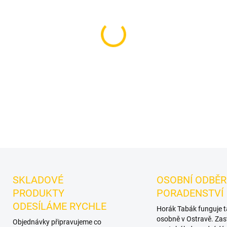
−
+
Příchuť: Intenzivní lesní jah
Core Wild Forest 200g je výr
samostatné kouření i mixy.
DETAILNÍ INFORMACE
SKLADOVÉ
OSOBNÍ ODBĚR
PRODUKTY
PORADENSTVÍ
ODESÍLÁME RYCHLE
Horák Tabák funguje 
osobně v Ostravě. Zas
Objednávky připravujeme co