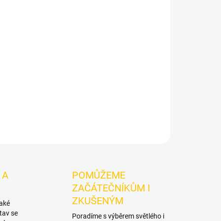
Přidat do košíku
oda v šťavnatém koktejlu lesních plodů. Darkside
aznější dark leaf tabák do vodní dýmky pro
ZEPTAT SE
HLÍDAT
 A
POMŮŽEME
ZAČÁTEČNÍKŮM I
ZKUŠENÝM
také
tav se
Poradíme s výběrem světlého i