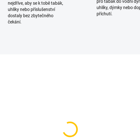
pro tabák do vodní dý
nejdříve, aby se k tobě tabák,
uhlíky, dýmky nebo do
uhlíky nebo příslušenství
příchutí.
dostaly bez zbytečného
čekání.
SKLADEM
SKL
(2 KS)
(
ure BLACK - Strwbrr
BlackBurn Juicy 100g