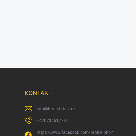
KONTAKT
info
@
horaktabak.cz
+420734617787
https://www.facebook.com/profile.php?