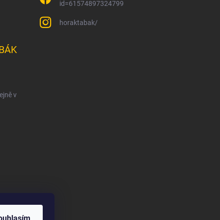
id=61574897324799
horaktabak/
BÁK
ejně v
ouhlasím