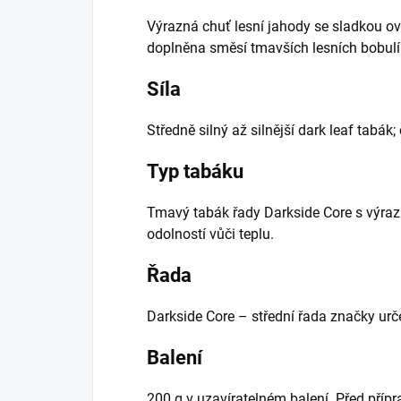
Výrazná chuť lesní jahody se sladkou ov
doplněna směsí tmavších lesních bobulí.
Síla
Středně silný až silnější dark leaf tabák;
Typ tabáku
Tmavý tabák řady Darkside Core s výr
odolností vůči teplu.
Řada
Darkside Core – střední řada značky urč
Balení
200 g v uzavíratelném balení. Před příp