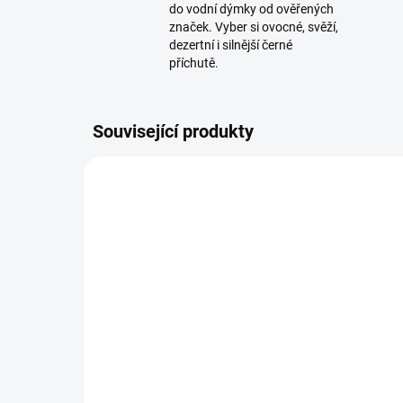
do vodní dýmky od ověřených
značek. Vyber si ovocné, svěží,
dezertní i silnější černé
příchutě.
Související produkty
TIP
SKLADEM
(2 KS)
Azure BLACK - Lady
Az