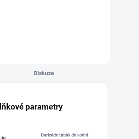
959 Kč
Do košíku
Diskuze
lňkové parametry
Darkside tabák do vodní
rie
: