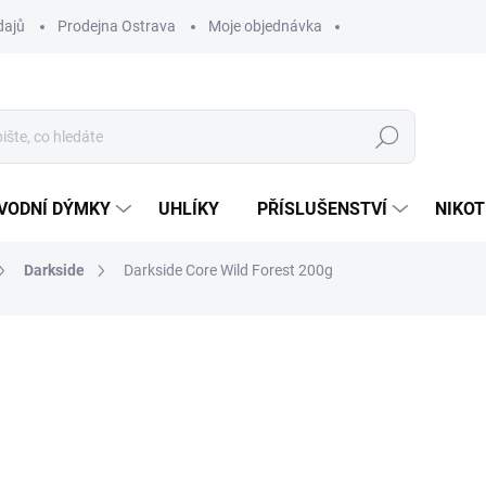
dajů
Prodejna Ostrava
Moje objednávka
Hledat
VODNÍ DÝMKY
UHLÍKY
PŘÍSLUŠENSTVÍ
NIKOT
Darkside
Darkside Core Wild Forest 200g
ocení
ZNAČKA:
DARKSIDE
899 Kč
Měrná
SKLADEM
(>5 KS)
cena:
MŮŽEME DORUČIT DO:
10.8.2