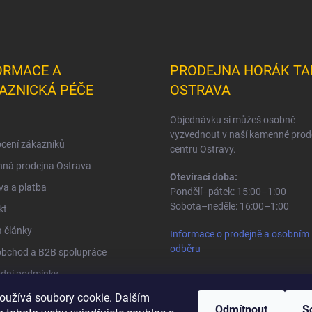
ORMACE A
PRODEJNA HORÁK TA
AZNICKÁ PÉČE
OSTRAVA
Objednávku si můžeš osobně
vyzvednout v naší kamenné prod
cení zákazníků
centru Ostravy.
ná prodejna Ostrava
Otevírací doba:
a a platba
Pondělí–pátek: 15:00–1:00
Sobota–neděle: 16:00–1:00
kt
 články
Informace o prodejně a osobním
odběru
obchod a B2B spolupráce
dní podmínky
na osobních údajů
oužívá soubory cookie. Dalším
Odmítnout
S