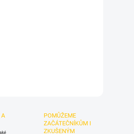
026
MOŽNOSTI DORUČENÍ
Přidat do košíku
ové ochlazení bez ovocné sladkosti.
Darkside
zný dark leaf tabák určený hlavně jako chladivá
ZEPTAT SE
HLÍDAT
 A
POMŮŽEME
ZAČÁTEČNÍKŮM I
ZKUŠENÝM
také