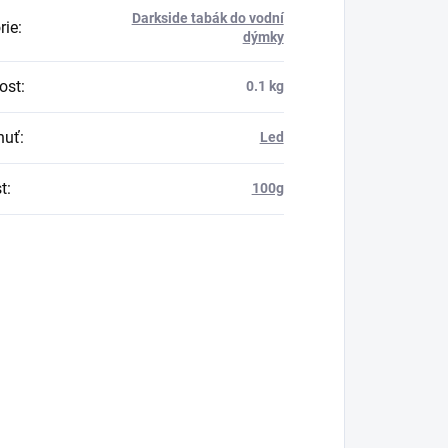
Darkside tabák do vodní
rie
:
dýmky
ost
:
0.1 kg
huť
:
Led
t
:
100g