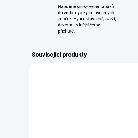
Nabízíme široký výběr tabáků
do vodní dýmky od ověřených
značek. Vyber si ovocné, svěží,
dezertní i silnější černé
příchutě.
Související produkty
TIP
SKLADEM
(1 KS)