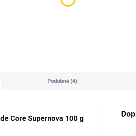
ure BLACK - Cl Ccmber
BlackBurn Ice Baby 25
0g
119 Kč
199 Kč
Do košíku
Do košíku
Podobné (4)
Dop
ide Core Supernova 100 g