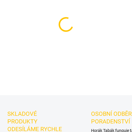
cena:
MŮŽEME DORUČIT DO:
11.8.2
−
+
Příchuť: Led.
Intenzivní led
Core Supernova 100 g je výra
složka do mixů.
DETAILNÍ INFORMACE
SKLADOVÉ
OSOBNÍ ODBĚR
PRODUKTY
PORADENSTVÍ
ODESÍLÁME RYCHLE
Horák Tabák funguje 