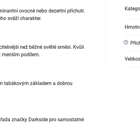
Katego
minantní ovocné nebo dezertní příchuti.
ho svěží charakter.
Hmotn
?
Příc
 citelnější než běžné světlé směsi. Kvůli
t menším podílem.
Velikos
ým tabákovým základem a dobrou
í řada značky Darkside pro samostatné