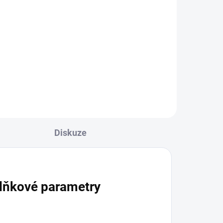
g
BlackBurn Iceberg 25g
119 Kč
Do košíku
Diskuze
lňkové parametry