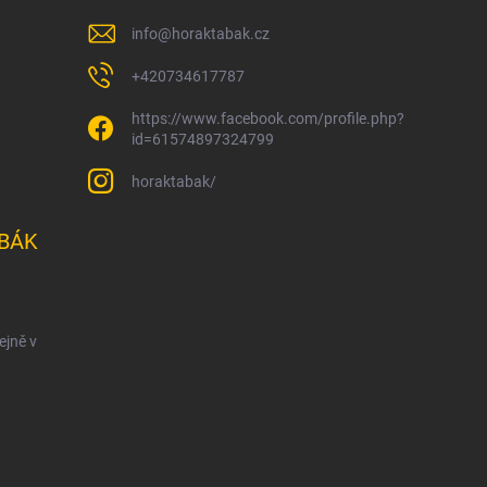
info
@
horaktabak.cz
+420734617787
https://www.facebook.com/profile.php?
id=61574897324799
horaktabak/
BÁK
ejně v