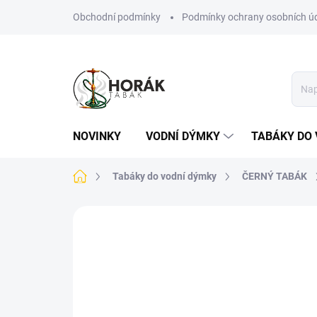
Přejít
Obchodní podmínky
Podmínky ochrany osobních ú
na
obsah
NOVINKY
VODNÍ DÝMKY
TABÁKY DO 
Domů
Tabáky do vodní dýmky
ČERNÝ TABÁK
Neohodnoceno
Podrobnosti hodn
TIP