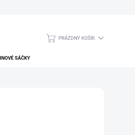
PRÁZDNÝ KOŠÍK
NÁKUPNÍ
KOŠÍK
INOVÉ SÁČKY