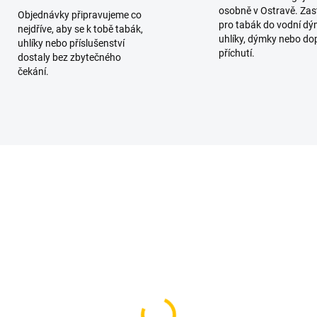
osobně v Ostravě. Zas
Objednávky připravujeme co
pro tabák do vodní dý
nejdříve, aby se k tobě tabák,
uhlíky, dýmky nebo do
uhlíky nebo příslušenství
příchutí.
dostaly bez zbytečného
čekání.
TIP
SKLADEM
SKL
(2 KS)
(