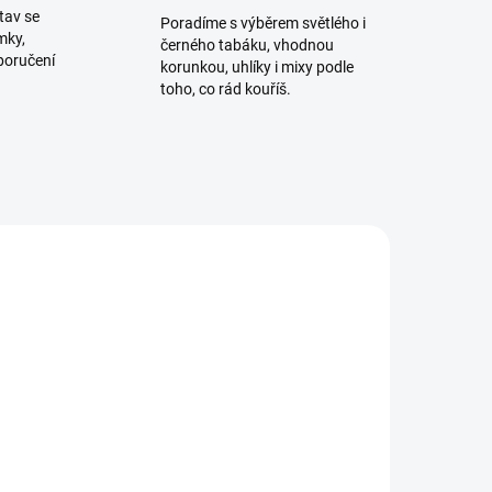
tav se
Poradíme s výběrem světlého i
mky,
černého tabáku, vhodnou
poručení
korunkou, uhlíky i mixy podle
toho, co rád kouříš.
ADEM
SKLADEM
4 KS)
(1 KS)