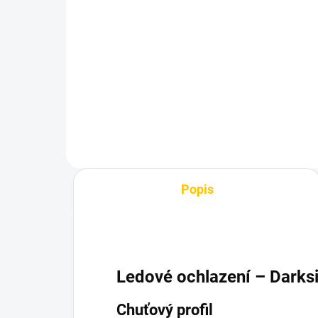
Azure BLACK - Alaskan
Az
Ice 250g
25
1 199 Kč
1 
Do košíku
Popis
Ledové ochlazení – Darks
Chuťový profil