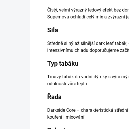
Čistý, velmi výrazný ledový efekt bez do
Supernova ochladí celý mix a zvýrazní je
Síla
Středně silný až silnější dark leaf tabák;
intenzivnímu chladu doporučujeme začí
Typ tabáku
Tmavý tabák do vodní dýmky s výrazn
odolností vůči teplu.
Řada
Darkside Core – charakteristická středn
kouření i mixování.