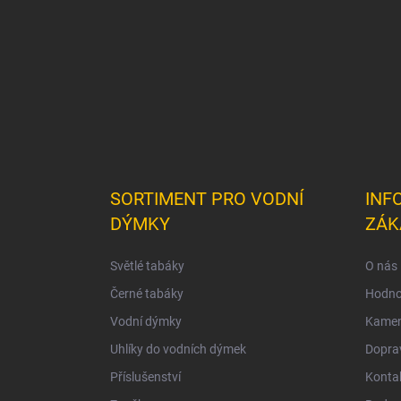
í
SORTIMENT PRO VODNÍ
INF
DÝMKY
ZÁK
Světlé tabáky
O nás
Černé tabáky
Hodno
Vodní dýmky
Kamen
Uhlíky do vodních dýmek
Doprav
Příslušenství
Konta