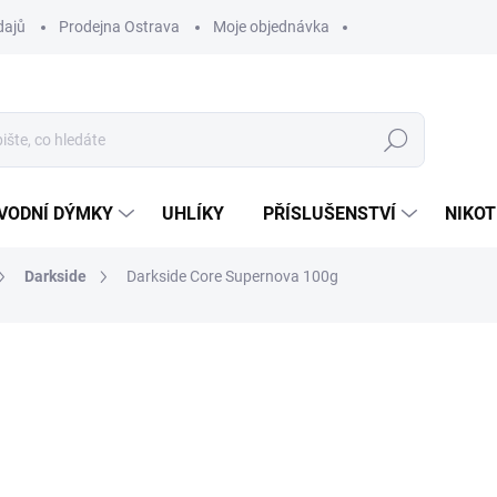
dajů
Prodejna Ostrava
Moje objednávka
Hledat
VODNÍ DÝMKY
UHLÍKY
PŘÍSLUŠENSTVÍ
NIKOT
Darkside
Darkside Core Supernova 100g
ocení
ZNAČKA:
DARKSIDE
470 Kč
Měrná
SKLADEM
(>5 KS)