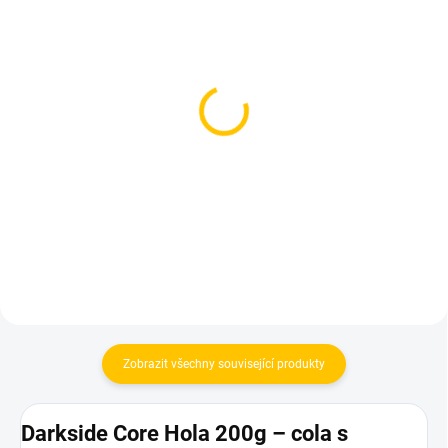
SKLADEM
SKLADEM
(>5 KS)
(>5 KS)
BlackBurn Haribon 100g
BlackBurn Haribon 25g
530 Kč
119 Kč
Do košíku
Do košíku
Zobrazit všechny související produkty
Darkside Core Hola 200g – cola s