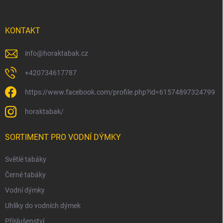
í
KONTAKT
info
@
horaktabak.cz
+420734617787
https://www.facebook.com/profile.php?id=61574897324799
horaktabak/
SORTIMENT PRO VODNÍ DÝMKY
Světlé tabáky
Černé tabáky
Vodní dýmky
Uhlíky do vodních dýmek
Příslušenství