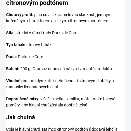
citronovým podtónem
Chuťový profil:
plná cola s karamelovou sladkostí, jemným
kořeněným charakterem a lehkým citronovým podtónem
Síla:
střední v rámci řady Darkside Core.
Typ tabáku:
tmavý tabák.
Řada:
Darkside Core.
Balení:
200 g. Gramáž odpovídá názvu i variantě produktu.
Vhodné pro:
pro dýmkaře se zkušeností s tmavými tabáky a
fanoušky limonádových chutí.
Doporučené mixy:
višeň, limetka, vanilka, máta. Volte takové
poměry, aby hlavní chuť zůstala dobře čitelná.
Jak chutná
Cola je hlavní chutí, zatímco citronový podtón jí dodává lehčí a