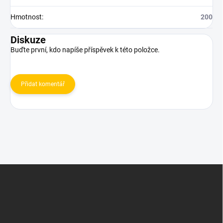
Hmotnost
:
200
Diskuze
Buďte první, kdo napíše příspěvek k této položce.
Přidat komentář
Z
á
p
a
t