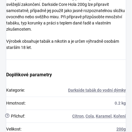
svěžejší zakončení. Darkside Core Hola 200g lze připravit
samostatně, případně jej použít jako jasně rozpoznatelnou složku
ovocného nebo svěžího mixu. Při přípravě přizpůsobte množství
tabáku, typ korunky a práci s teplem dané řadě a vlastním
zkušenostem.
Výrobek obsahuje tabák a nikotin a je určen výhradně osobám
starším 18 let.
Doplňkové parametry
Kategorie
:
Darkside tabák do vodní dýmky
Hmotnost
:
0.2 kg
?
Příchuť
:
Citron
,
Cola
,
Karamel
,
Koření
Velikost
:
200g