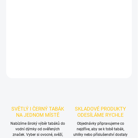
−
+
Přidat do košíku
Příchuť: Cola s citronovým podtónem. Darkside Core Hola 200g je
výraznější tmavý tabák do vodní dýmky s autentickým colovým
profilem a lehkou citrusovou svěžestí. Balení 200 g se hodí pro
samostatné kouření i promyšlené chuťové mixy.
DETAILNÍ INFORMACE
ZEPTAT SE
HLÍDAT
SVĚTLÝ I ČERNÝ TABÁK
SKLADOVÉ PRODUKTY
NA JEDNOM MÍSTĚ
ODESÍLÁME RYCHLE
Nabízíme široký výběr tabáků do
Objednávky připravujeme co
vodní dýmky od ověřených
nejdříve, aby se k tobě tabák,
značek. Vyber si ovocné, svěží,
uhlíky nebo příslušenství dostaly