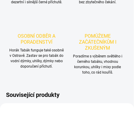
dezertní i silnější černé příchutě.
bez zbytečného čekání.
OSOBNÍ ODBĚR A
POMŮŽEME
PORADENSTVÍ
ZAČÁTEČNÍKŮM I
ZKUŠENÝM
Horák Tabák funguje také osobně
v Ostravě. Zastav se pro tabák do
Poradíme s výběrem světlého i
vodní dýmky, uhlíky, dýmky nebo
černého tabáku, vhodnou
doporučení příchutí.
korunkou, uhlíky i mixy podle
toho, co rád kouříš.
Související produkty
TIP
TIP