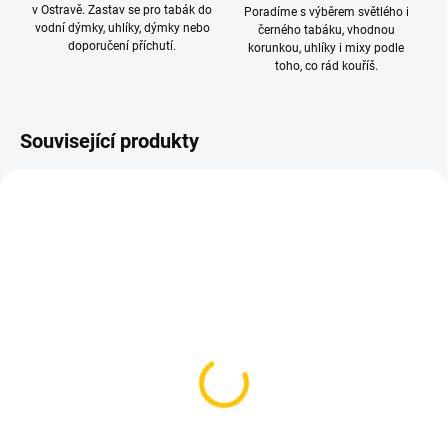
v Ostravě. Zastav se pro tabák do
Poradíme s výběrem světlého i
vodní dýmky, uhlíky, dýmky nebo
černého tabáku, vhodnou
doporučení příchutí.
korunkou, uhlíky i mixy podle
toho, co rád kouříš.
Související produkty
NOVINKA
SKLADEM
SKLADEM
(4 KS)
(1 KS)
AO - Pružinka pro
Embery Fork Silver –
silikonovou hadici 12cm
vidlička na tabák
75 Kč
175 Kč