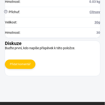
Hmotnost
:
0.03 kg
?
Příchuť
:
Citrusy
Velikost
:
30g
Hmotnost
:
30
Diskuze
Buďte první, kdo napíše příspěvek k této položce.
Přidat komentář
Z