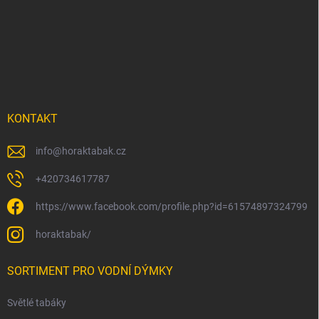
á
p
a
t
í
KONTAKT
info
@
horaktabak.cz
+420734617787
https://www.facebook.com/profile.php?id=61574897324799
horaktabak/
SORTIMENT PRO VODNÍ DÝMKY
Světlé tabáky