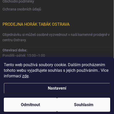
Obchodní podmínky
Ochrana osobních údajů
PRODEJNA HORÁK TABÁK OSTRAVA
Objednávku si můžeš osobně vyzvednout v naší kamenné prodejně v
centru Ostravy.
Otevírací doba:
Pondělí–pátek: 15:00–1:00
Sobota–neděle: 16:00–1:00
Tento web používá soubory cookie. Dalším procházením
tohoto webu vyjadřujete souhlas s jejich používáním.. Více
Informace o prodejně a osobním odběru
informací
zde
.
Nastavení
Copyright 2026
Horák Tabák
. Všechna práva vyhrazena.
Odmítnout
Souhlasím
Vytvořil Shoptet