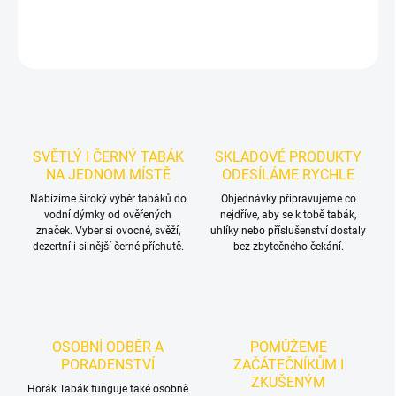
DETAILNÍ INFORMACE
ZEPTAT SE
HLÍDAT
SVĚTLÝ I ČERNÝ TABÁK
SKLADOVÉ PRODUKTY
NA JEDNOM MÍSTĚ
ODESÍLÁME RYCHLE
Nabízíme široký výběr tabáků do
Objednávky připravujeme co
vodní dýmky od ověřených
nejdříve, aby se k tobě tabák,
značek. Vyber si ovocné, svěží,
uhlíky nebo příslušenství dostaly
dezertní i silnější černé příchutě.
bez zbytečného čekání.
OSOBNÍ ODBĚR A
POMŮŽEME
PORADENSTVÍ
ZAČÁTEČNÍKŮM I
ZKUŠENÝM
Horák Tabák funguje také osobně