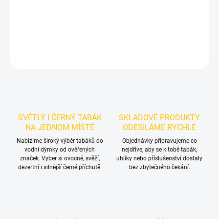
exotikou a tabákovým. Hodí se samostatně i jako základ vlastních
mixů.
DETAILNÍ INFORMACE
ZEPTAT SE
HLÍDAT
SVĚTLÝ I ČERNÝ TABÁK
SKLADOVÉ PRODUKTY
NA JEDNOM MÍSTĚ
ODESÍLÁME RYCHLE
Nabízíme široký výběr tabáků do
Objednávky připravujeme co
vodní dýmky od ověřených
nejdříve, aby se k tobě tabák,
značek. Vyber si ovocné, svěží,
uhlíky nebo příslušenství dostaly
dezertní i silnější černé příchutě.
bez zbytečného čekání.