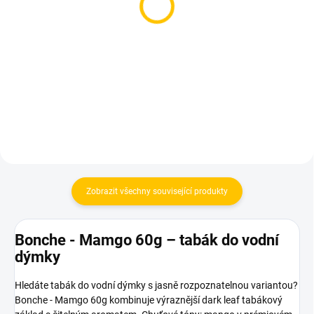
Korunka pro vodní
Korunka pro vodní
dýmku - Art Bar Killer V1
dýmku - Oblako Solo
BLUE
550 Kč
530 Kč
Do košíku
Do košíku
Zobrazit všechny související produkty
Bonche - Mamgo 60g – tabák do vodní
dýmky
Hledáte tabák do vodní dýmky s jasně rozpoznatelnou variantou?
Bonche - Mamgo 60g kombinuje výraznější dark leaf tabákový