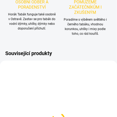
OSOBNÍ ODBĚR A
POMŮŽEME
PORADENSTVÍ
ZAČÁTEČNÍKŮM I
ZKUŠENÝM
Horák Tabák funguje také osobně
v Ostravě. Zastav se pro tabák do
Poradíme s výběrem světlého i
vodní dýmky, uhlíky, dýmky nebo
černého tabáku, vhodnou
doporučení příchutí.
korunkou, uhlíky i mixy podle
toho, co rád kouříš.
Související produkty
NOVINKA
SKLADEM
SKLADEM
(2 KS)
(1 KS)