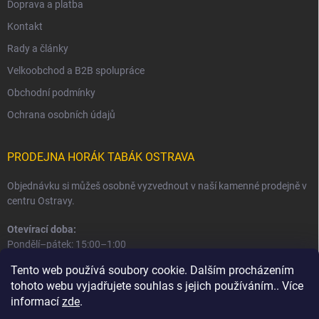
Doprava a platba
Kontakt
Rady a články
Velkoobchod a B2B spolupráce
Obchodní podmínky
Ochrana osobních údajů
PRODEJNA HORÁK TABÁK OSTRAVA
Objednávku si můžeš osobně vyzvednout v naší kamenné prodejně v
centru Ostravy.
Otevírací doba:
Pondělí–pátek: 15:00–1:00
Sobota–neděle: 16:00–1:00
Tento web používá soubory cookie. Dalším procházením
tohoto webu vyjadřujete souhlas s jejich používáním.. Více
Informace o prodejně a osobním odběru
informací
zde
.