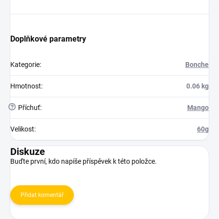
Doplňkové parametry
Kategorie
:
Bonche
Hmotnost
:
0.06 kg
?
Příchuť
:
Mango
Velikost
:
60g
Diskuze
Buďte první, kdo napíše příspěvek k této položce.
Přidat komentář