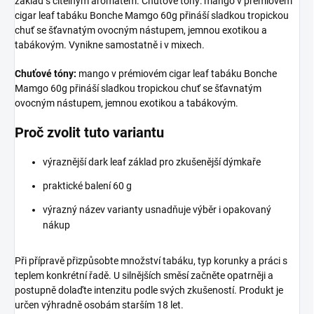
základ s čitelným aromatem. Chuťové tóny: mango v prémiovém
cigar leaf tabáku Bonche Mamgo 60g přináší sladkou tropickou
chuť se šťavnatým ovocným nástupem, jemnou exotikou a
tabákovým. Vynikne samostatně i v mixech.
Chuťové tóny:
mango v prémiovém cigar leaf tabáku Bonche
Mamgo 60g přináší sladkou tropickou chuť se šťavnatým
ovocným nástupem, jemnou exotikou a tabákovým.
Proč zvolit tuto variantu
výraznější dark leaf základ pro zkušenější dýmkaře
praktické balení 60 g
výrazný název varianty usnadňuje výběr i opakovaný
nákup
Při přípravě přizpůsobte množství tabáku, typ korunky a práci s
teplem konkrétní řadě. U silnějších směsí začněte opatrněji a
postupně dolaďte intenzitu podle svých zkušeností. Produkt je
určen výhradně osobám starším 18 let.