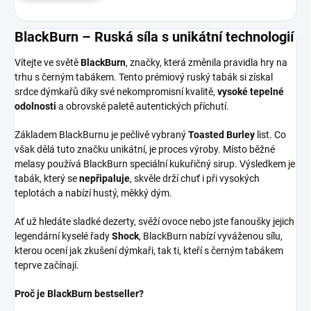
BlackBurn – Ruská síla s unikátní technologií
Vítejte ve světě
BlackBurn
, značky, která změnila pravidla hry na
trhu s černým tabákem. Tento prémiový ruský tabák si získal
srdce dýmkařů díky své nekompromisní kvalitě,
vysoké tepelné
odolnosti
a obrovské paletě autentických příchutí.
Základem BlackBurnu je pečlivě vybraný
Toasted Burley
list. Co
však dělá tuto značku unikátní, je proces výroby. Místo běžné
melasy používá BlackBurn speciální kukuřičný sirup. Výsledkem je
tabák, který se
nepřipaluje
, skvěle drží chuť i při vysokých
teplotách a nabízí hustý, měkký dým.
Ať už hledáte sladké dezerty, svěží ovoce nebo jste fanoušky jejich
legendární kyselé řady
Shock
, BlackBurn nabízí vyváženou sílu,
kterou ocení jak zkušení dýmkaři, tak ti, kteří s černým tabákem
teprve začínají.
Proč je BlackBurn bestseller?