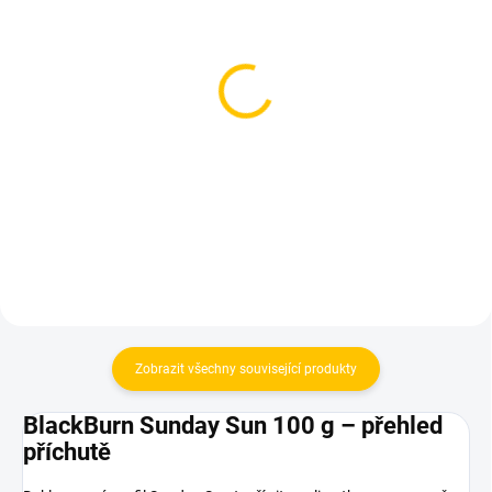
SKLADEM
SKLADEM
(1 KS)
(1 KS)
Dozaj BLACK - Lm and
Dozaj BLACK - Morocco
Lmn 125g
125g
599 Kč
599 Kč
Do košíku
Do košíku
Zobrazit všechny související produkty
BlackBurn Sunday Sun 100 g – přehled
příchutě