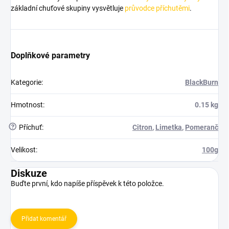
základní chuťové skupiny vysvětluje
průvodce příchutěmi
.
Doplňkové parametry
Kategorie
:
BlackBurn
Hmotnost
:
0.15 kg
?
Příchuť
:
Citron
,
Limetka
,
Pomeranč
Velikost
:
100g
Diskuze
Buďte první, kdo napíše příspěvek k této položce.
Přidat komentář