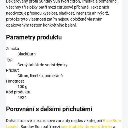
Deklarovaný profil Sunday Sun tvoří citron, limetka a pomeranč.
Všechny tři složky patří mezi citrusové příchutě. Text z nich
neodvozuje přesnou kyselost, sladkost, intenzitu ani výdrž,
protože tyto vlastnosti zatím nejsou doložené vlastním
opakovaným testem konkrétního balení.
Parametry produktu
Značka
BlackBurn
Typ
Černý tabák do vodní dýmky
Příchuť
Citron, limetka, pomeranč
Hmotnost
100 g
Kód produktu
4924
Porovnání s dalšími příchutěmi
Další citrusové i necitrusové varianty najdeš v kategorii
BlackBurn
tabáků
. Sunday Sun patří mezi
černé tabáky do vodní dýmky
a