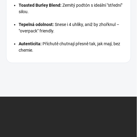
Toasted Burley Blend:
Zemitý podtón s ideální "střední"
silou.
Tepelná odolnost:
Snese i 4 uhlíky, aniž by zhořknul –
"overpack" friendly.
Autenticita:
Příchutě chutnají přesně tak, jak mají, bez
chemie.
Z
á
p
a
t
í