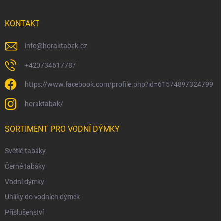
KONTAKT
info
@
horaktabak.cz
+420734617787
https://www.facebook.com/profile.php?id=61574897324799
horaktabak/
SORTIMENT PRO VODNÍ DÝMKY
Světlé tabáky
Černé tabáky
Vodní dýmky
Uhlíky do vodních dýmek
Příslušenství