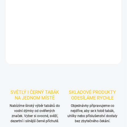
Příchuť: citron, limetka a pomeranč.
BlackBurn Sunday Sun 100 g
je černý tabák do vodní dýmky se třemi deklarovanými citrusovými
složkami. Aktuální cenu a dostupnost vždy ověř přímo v e-shopu
ve stavovém poli na produktové kartě.
DETAILNÍ INFORMACE
ZEPTAT SE
HLÍDAT
SVĚTLÝ I ČERNÝ TABÁK
SKLADOVÉ PRODUKTY
NA JEDNOM MÍSTĚ
ODESÍLÁME RYCHLE
Nabízíme široký výběr tabáků do
Objednávky připravujeme co
vodní dýmky od ověřených
nejdříve, aby se k tobě tabák,
značek. Vyber si ovocné, svěží,
uhlíky nebo příslušenství dostaly
dezertní i silnější černé příchutě.
bez zbytečného čekání.