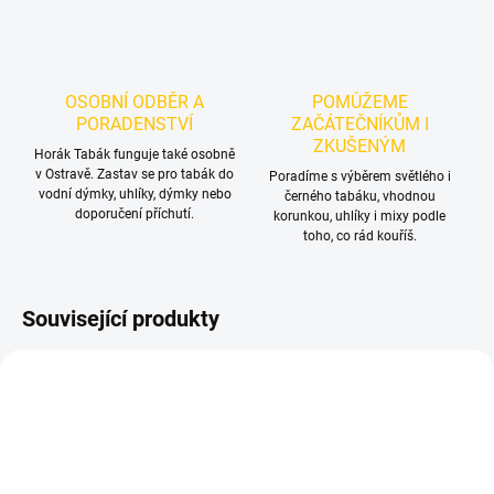
OSOBNÍ ODBĚR A
POMŮŽEME
PORADENSTVÍ
ZAČÁTEČNÍKŮM I
ZKUŠENÝM
Horák Tabák funguje také osobně
v Ostravě. Zastav se pro tabák do
Poradíme s výběrem světlého i
vodní dýmky, uhlíky, dýmky nebo
černého tabáku, vhodnou
doporučení příchutí.
korunkou, uhlíky i mixy podle
toho, co rád kouříš.
Související produkty
TIP