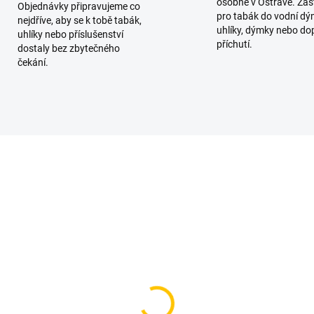
osobně v Ostravě. Zas
Objednávky připravujeme co
pro tabák do vodní dý
nejdříve, aby se k tobě tabák,
uhlíky, dýmky nebo do
uhlíky nebo příslušenství
příchutí.
dostaly bez zbytečného
čekání.
SKLADEM
SKL
(1 KS)
(