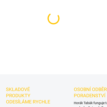
−
+
Příchuť: Malina.
BlackBurn 
tabák do vodní dýmky značk
BlackBurn v balení 25g. Dobr
mixy.
DETAILNÍ INFORMACE
SKLADOVÉ
OSOBNÍ ODBĚR
PRODUKTY
PORADENSTVÍ
ODESÍLÁME RYCHLE
Horák Tabák funguje 