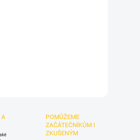
Přidat do košíku
Shocked Rapbear 25g
je výraznější dark leaf
y BlackBurn.
Chuťové tóny:
na tmavém tabáku
á volba pro samostatnou přípravu i kreativní
ZEPTAT SE
HLÍDAT
 A
POMŮŽEME
ZAČÁTEČNÍKŮM I
ZKUŠENÝM
také