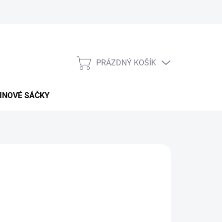
PRÁZDNÝ KOŠÍK
NÁKUPNÍ
KOŠÍK
INOVÉ SÁČKY
026
MOŽNOSTI DORUČENÍ