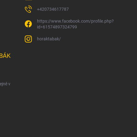
+420734617787
https://www.facebook.com/profile.php?
id=61574897324799
horaktabak/
BÁK
ejně v