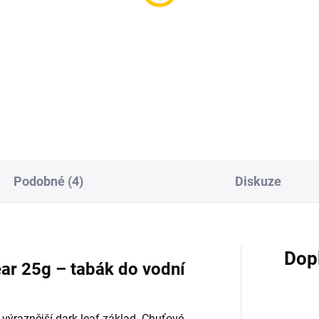
ure BLACK - Royal
Azure BLACK - Rsbrry
sabarry 250g
Vanl 250g
199 Kč
1 199 Kč
Do košíku
Do košíku
Podobné (4)
Diskuze
Dop
r 25g – tabák do vodní
výraznější dark leaf základ. Chuťové