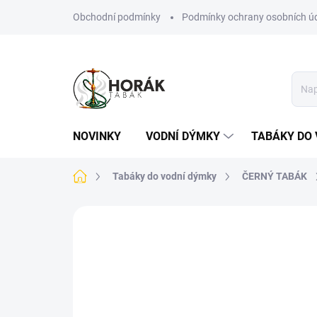
Přejít
Obchodní podmínky
Podmínky ochrany osobních ú
na
obsah
NOVINKY
VODNÍ DÝMKY
TABÁKY DO 
Domů
Tabáky do vodní dýmky
ČERNÝ TABÁK
Neohodnoceno
Podrobnosti hodn