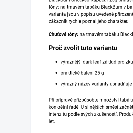
tóny: na tmavém tabáku BlackBurn v bal
varianta jsou v popisu uvedené přirozen
zákazník rychle poznal jeho charakter.
Chuťové tóny:
na tmavém tabáku BlackB
Proč zvolit tuto variantu
výraznější dark leaf základ pro zk
praktické balení 25 g
výrazný název varianty usnadňuje
Při přípravě přizpůsobte množství tabáku
konkrétní řadě. U silnějších směsí začně
intenzitu podle svých zkušeností. Prod
let.