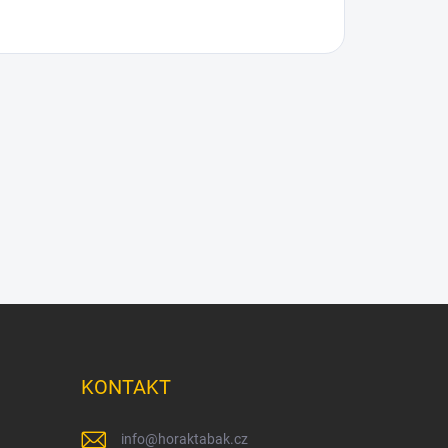
KONTAKT
info
@
horaktabak.cz