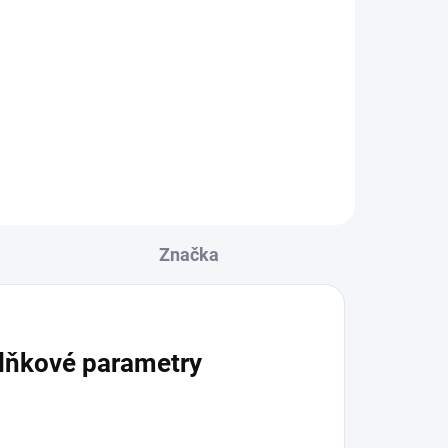
Darkside Core Generis
Rsp 200g
899 Kč
Do košíku
Značka
lňkové parametry