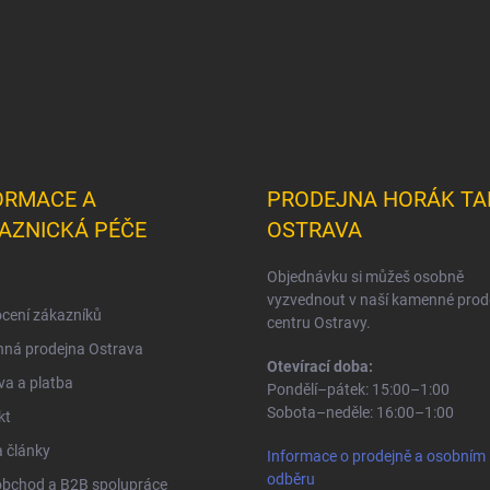
ORMACE A
PRODEJNA HORÁK TA
AZNICKÁ PÉČE
OSTRAVA
Objednávku si můžeš osobně
vyzvednout v naší kamenné prod
cení zákazníků
centru Ostravy.
ná prodejna Ostrava
Otevírací doba:
a a platba
Pondělí–pátek: 15:00–1:00
Sobota–neděle: 16:00–1:00
kt
 články
Informace o prodejně a osobním
odběru
obchod a B2B spolupráce