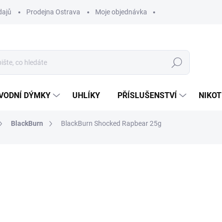
dajů
Prodejna Ostrava
Moje objednávka
Hledat
VODNÍ DÝMKY
UHLÍKY
PŘÍSLUŠENSTVÍ
NIKOT
BlackBurn
BlackBurn Shocked Rapbear 25g
ocení
ZNAČKA:
BLACKBURN
119 Kč
Měrná
SKLADEM
(3 KS)
cena:
MŮŽEME DORUČIT DO:
10.8.2