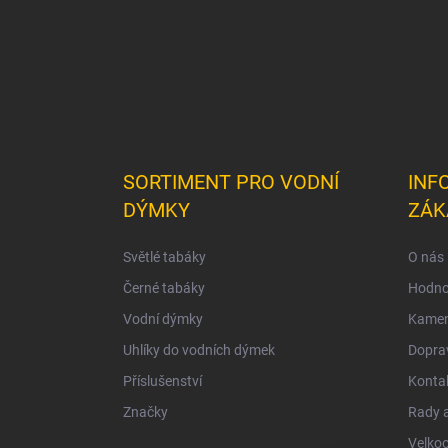
SORTIMENT PRO VODNÍ
INF
DÝMKY
ZÁK
Světlé tabáky
O nás
Černé tabáky
Hodno
Vodní dýmky
Kamen
Uhlíky do vodních dýmek
Doprav
Příslušenství
Konta
Značky
Rady a
Velko