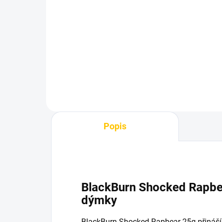
Bonche - Raspri 60g
Az
Ra
700 Kč
1 
Do košíku
Popis
BlackBurn Shocked Rapbea
dýmky
BlackBurn Shocked Rapbear 25g přináší 