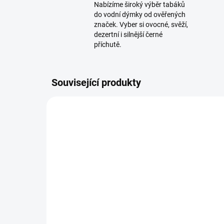
Nabízíme široký výběr tabáků
do vodní dýmky od ověřených
značek. Vyber si ovocné, svěží,
dezertní i silnější černé
příchutě.
Související produkty
SKLADEM
(2 KS)