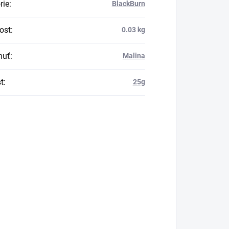
rie
:
BlackBurn
ost
:
0.03 kg
huť
:
Malina
t
:
25g