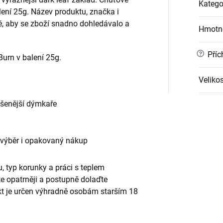
Katego
ení 25g. Název produktu, značka i
ě, aby se zboží snadno dohledávalo a
Hmotn
?
Příc
urn v balení 25g.
Velikos
ušenější dýmkaře
 výběr i opakovaný nákup
, typ korunky a práci s teplem
te opatrněji a postupně dolaďte
ukt je určen výhradně osobám starším 18