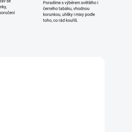
tav se
Poradíme s výběrem světlého i
mky,
černého tabáku, vhodnou
poručení
korunkou, uhlíky i mixy podle
toho, co rád kouříš.
TIP
ADEM
SKLADEM
2 KS)
(1 KS)