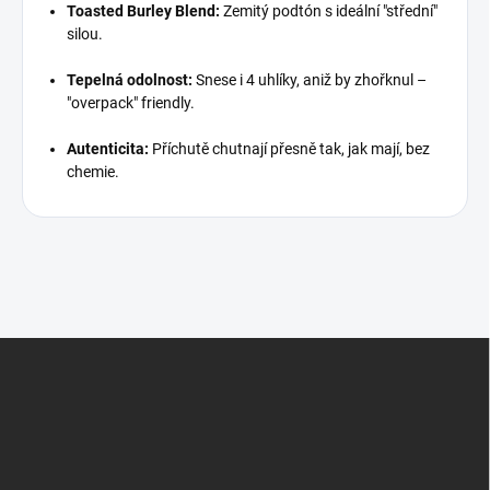
Toasted Burley Blend:
Zemitý podtón s ideální "střední"
silou.
Tepelná odolnost:
Snese i 4 uhlíky, aniž by zhořknul –
"overpack" friendly.
Autenticita:
Příchutě chutnají přesně tak, jak mají, bez
chemie.
Z
á
p
a
t
í