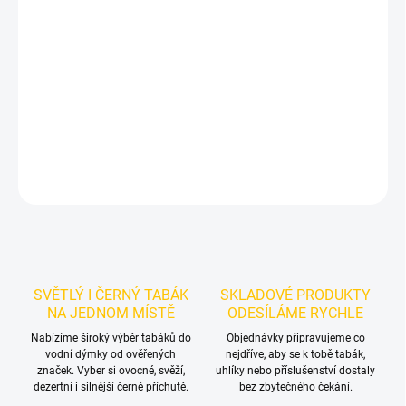
Příchuť: Cereálie.
BlackBurn Mesla 25g
je výraznější dark leaf
tabák do vodní dýmky značky BlackBurn.
Chuťové tóny:
s jemným
obilným tónem na tmavém tabáku BlackBurn v balení 25g.
Vynikne samostatně a nabízí prostor pro vlastní kombinace.
DETAILNÍ INFORMACE
ZEPTAT SE
HLÍDAT
SVĚTLÝ I ČERNÝ TABÁK
SKLADOVÉ PRODUKTY
NA JEDNOM MÍSTĚ
ODESÍLÁME RYCHLE
Nabízíme široký výběr tabáků do
Objednávky připravujeme co
vodní dýmky od ověřených
nejdříve, aby se k tobě tabák,
značek. Vyber si ovocné, svěží,
uhlíky nebo příslušenství dostaly
dezertní i silnější černé příchutě.
bez zbytečného čekání.