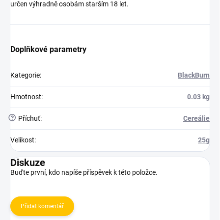
určen výhradně osobám starším 18 let.
Doplňkové parametry
Kategorie
:
BlackBurn
Hmotnost
:
0.03 kg
?
Příchuť
:
Cereálie
Velikost
:
25g
Diskuze
Buďte první, kdo napíše příspěvek k této položce.
Přidat komentář