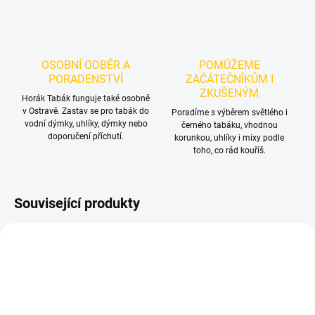
OSOBNÍ ODBĚR A
POMŮŽEME
PORADENSTVÍ
ZAČÁTEČNÍKŮM I
ZKUŠENÝM
Horák Tabák funguje také osobně
v Ostravě. Zastav se pro tabák do
Poradíme s výběrem světlého i
vodní dýmky, uhlíky, dýmky nebo
černého tabáku, vhodnou
doporučení příchutí.
korunkou, uhlíky i mixy podle
toho, co rád kouříš.
Související produkty