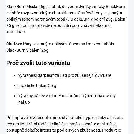
BlackBurn Mesla 25g je tabák do vodní dýmky značky BlackBurn
s dobře rozpoznatelným charakterem. Chuťové tóny: s jemným
obilným tónem na tmavém tabáku BlackBurn v balení 25g. Balení
25 g se hodí pro pravidelné použití i porovnávání vlastních
kombinací.
Chuťové tóny:
s jemným obilným tónem na tmavém tabáku
BlackBurn v balení 25g.
Proč zvolit tuto variantu
výraznější dark leaf základ pro zkušenější dýmkaře
praktické balení 25 g
výrazný název varianty usnadňuje výběr i opakovaný
nákup
Při přípravě přizpůsobte množství tabáku, typ korunky a práci s
teplem konkrétní řadě. U silnějších směsí začněte opatrněji a
postupně dolaďte intenzitu podle svých zkušeností. Produkt je