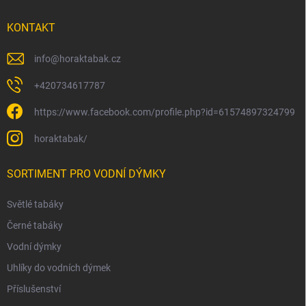
KONTAKT
info
@
horaktabak.cz
+420734617787
https://www.facebook.com/profile.php?id=61574897324799
horaktabak/
SORTIMENT PRO VODNÍ DÝMKY
Světlé tabáky
Černé tabáky
Vodní dýmky
Uhlíky do vodních dýmek
Příslušenství