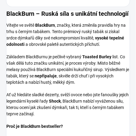
BlackBurn – Ruská síla s unikátní technologií
Vítejte ve světě
BlackBurn
, značky, která změnila pravidla hry na
trhu s černým tabákem. Tento prémiový ruský tabák si získal
srdce dýmkařů díky své nekompromisní kvalitě,
vysoké tepelné
odolnosti
a obrovské paletě autentických příchutí.
Základem BlackBurnu je pečlivě vybraný
Toasted Burley
list. Co
však dělá tuto značku unikátní, je proces výroby. Místo běžné
melasy používá BlackBurn speciální kukuřičný sirup. Výsledkem je
tabák, který se
nepřipaluje
, skvěle drží chuť i při vysokých
teplotách a nabízí hustý, měkký dým.
Ať už hledáte sladké dezerty, svěží ovoce nebo jste fanoušky jejich
legendární kyselé řady
Shock
, BlackBurn nabízí vyváženou sílu,
kterou ocení jak zkušení dýmkaři, tak ti, kteří s černým tabákem
teprve začínají.
Proč je BlackBurn bestseller?