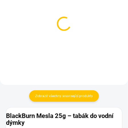
SKLADEM
SKLADEM
(1 KS)
(2 KS)
Darkside Core Admiral
Theo Black Blue Break
Acbar 200g
200g
899 Kč
859 Kč
Do košíku
Do košíku
Zobrazit všechny související produkty
BlackBurn Mesla 25g – tabák do vodní
dýmky