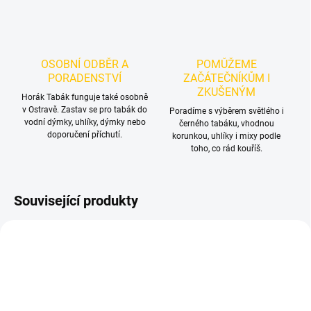
OSOBNÍ ODBĚR A
POMŮŽEME
PORADENSTVÍ
ZAČÁTEČNÍKŮM I
ZKUŠENÝM
Horák Tabák funguje také osobně
v Ostravě. Zastav se pro tabák do
Poradíme s výběrem světlého i
vodní dýmky, uhlíky, dýmky nebo
černého tabáku, vhodnou
doporučení příchutí.
korunkou, uhlíky i mixy podle
toho, co rád kouříš.
Související produkty