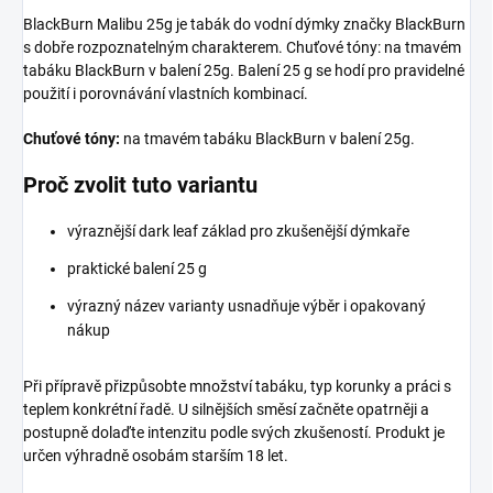
BlackBurn Malibu 25g je tabák do vodní dýmky značky BlackBurn
s dobře rozpoznatelným charakterem. Chuťové tóny: na tmavém
tabáku BlackBurn v balení 25g. Balení 25 g se hodí pro pravidelné
použití i porovnávání vlastních kombinací.
Chuťové tóny:
na tmavém tabáku BlackBurn v balení 25g.
Proč zvolit tuto variantu
výraznější dark leaf základ pro zkušenější dýmkaře
praktické balení 25 g
výrazný název varianty usnadňuje výběr i opakovaný
nákup
Při přípravě přizpůsobte množství tabáku, typ korunky a práci s
teplem konkrétní řadě. U silnějších směsí začněte opatrněji a
postupně dolaďte intenzitu podle svých zkušeností. Produkt je
určen výhradně osobám starším 18 let.