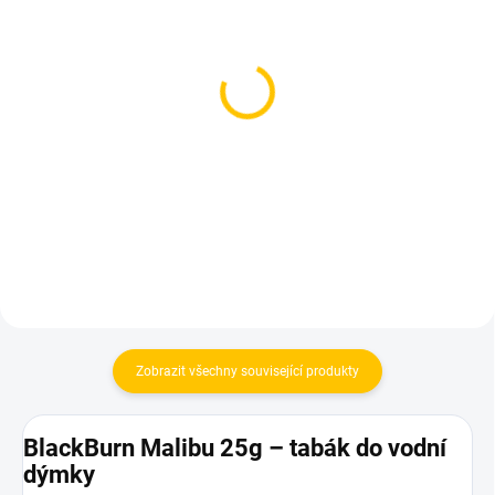
SKLADEM
SKLADEM
(1 KS)
(1 KS)
Azure BLACK - Ccmania
Azure BLACK - Fun At
250g
The Beach 250g
1 199 Kč
1 199 Kč
Do košíku
Do košíku
Zobrazit všechny související produkty
BlackBurn Malibu 25g – tabák do vodní
dýmky