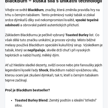
BlackBurn – Ruská síla s unikátní technologií
Vítejte ve světě
BlackBurn
, značky, která změnila pravidla hry na
trhu s černým tabákem. Tento prémiový ruský tabák si získal
srdce dýmkařů díky své nekompromisní kvalitě,
vysoké tepelné
odolnosti
a obrovské paletě autentických příchutí.
Základem BlackBurnu je pečlivě vybraný
Toasted Burley
list. Co
však dělá tuto značku unikátní, je proces výroby. Místo běžné
melasy používá BlackBurn speciální kukuřičný sirup. Výsledkem je
tabák, který se
nepřipaluje
, skvěle drží chuť i při vysokých
teplotách a nabízí hustý, měkký dým.
Ať už hledáte sladké dezerty, svěží ovoce nebo jste fanoušky jejich
legendární kyselé řady
Shock
, BlackBurn nabízí vyváženou sílu,
kterou ocení jak zkušení dýmkaři, tak ti, kteří s černým tabákem
teprve začínají.
Proč je BlackBurn bestseller?
Toasted Burley Blend:
Zemitý podtón s ideální "střední"
silou.