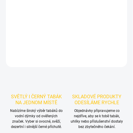
Příchuť: Kokos.
BlackBurn Malibu 25g
je výraznější dark leaf
tabák do vodní dýmky značky BlackBurn.
Chuťové tóny:
na
tmavém tabáku BlackBurn v balení 25g. Hodí se samostatně i jako
základ vlastních mixů.
DETAILNÍ INFORMACE
ZEPTAT SE
HLÍDAT
SVĚTLÝ I ČERNÝ TABÁK
SKLADOVÉ PRODUKTY
NA JEDNOM MÍSTĚ
ODESÍLÁME RYCHLE
Nabízíme široký výběr tabáků do
Objednávky připravujeme co
vodní dýmky od ověřených
nejdříve, aby se k tobě tabák,
značek. Vyber si ovocné, svěží,
uhlíky nebo příslušenství dostaly
dezertní i silnější černé příchutě.
bez zbytečného čekání.