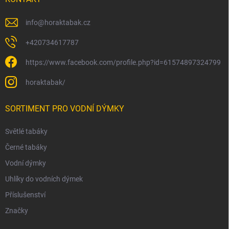
info
@
horaktabak.cz
+420734617787
https://www.facebook.com/profile.php?id=61574897324799
horaktabak/
SORTIMENT PRO VODNÍ DÝMKY
Světlé tabáky
Černé tabáky
Vodní dýmky
Uhlíky do vodních dýmek
Příslušenství
Značky