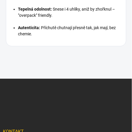
Tepelná odolnost:
Snese i 4 uhlíky, aniž by zhořknul –
"overpack" friendly.
Autenticita:
Příchutě chutnají přesně tak, jak mají, bez
chemie.
Z
á
p
a
t
í
KONTAKT