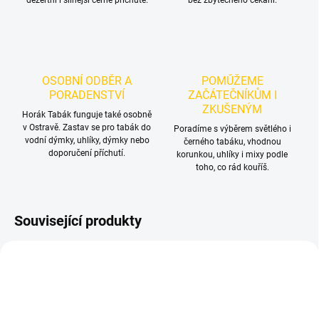
dezertní i silnější černé příchutě.
bez zbytečného čekání.
OSOBNÍ ODBĚR A
POMŮŽEME
PORADENSTVÍ
ZAČÁTEČNÍKŮM I
ZKUŠENÝM
Horák Tabák funguje také osobně
v Ostravě. Zastav se pro tabák do
Poradíme s výběrem světlého i
vodní dýmky, uhlíky, dýmky nebo
černého tabáku, vhodnou
doporučení příchutí.
korunkou, uhlíky i mixy podle
toho, co rád kouříš.
Související produkty