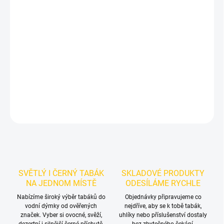
Příchuť: krém a čokoláda.
BlackBurn Donatela 200 g je černý
tabák do vodní dýmky se současně deklarovaným oříškovo-
čokoládovým krémovým profilem. Pro stejnou variantu můžeš
porovnat také balení 25 a 100 g. Cenu a dostupnost vždy určuje
aktuální stav u nákupního tlačítka.
DETAILNÍ INFORMACE
ZEPTAT SE
HLÍDAT
SVĚTLÝ I ČERNÝ TABÁK
SKLADOVÉ PRODUKTY
NA JEDNOM MÍSTĚ
ODESÍLÁME RYCHLE
Nabízíme široký výběr tabáků do
Objednávky připravujeme co
vodní dýmky od ověřených
nejdříve, aby se k tobě tabák,
značek. Vyber si ovocné, svěží,
uhlíky nebo příslušenství dostaly