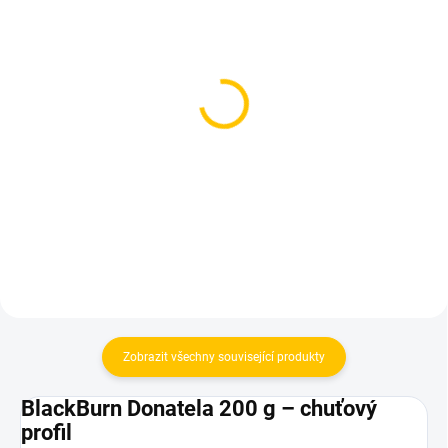
SKLADEM
SKLADEM
(2 KS)
(3 KS)
Bonche - DarkCho 60g
Smyrna Dark - Chrowni
50g
700 Kč
199 Kč
Do košíku
Do košíku
Zobrazit všechny související produkty
BlackBurn Donatela 200 g – chuťový
profil