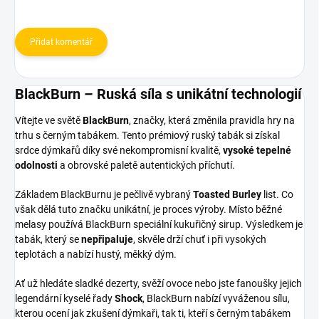
Přidat komentář
BlackBurn – Ruská síla s unikátní technologií
Vítejte ve světě
BlackBurn
, značky, která změnila pravidla hry na
trhu s černým tabákem. Tento prémiový ruský tabák si získal
srdce dýmkařů díky své nekompromisní kvalitě,
vysoké tepelné
odolnosti
a obrovské paletě autentických příchutí.
Základem BlackBurnu je pečlivě vybraný
Toasted Burley
list. Co
však dělá tuto značku unikátní, je proces výroby. Místo běžné
melasy používá BlackBurn speciální kukuřičný sirup. Výsledkem je
tabák, který se
nepřipaluje
, skvěle drží chuť i při vysokých
teplotách a nabízí hustý, měkký dým.
Ať už hledáte sladké dezerty, svěží ovoce nebo jste fanoušky jejich
legendární kyselé řady
Shock
, BlackBurn nabízí vyváženou sílu,
kterou ocení jak zkušení dýmkaři, tak ti, kteří s černým tabákem