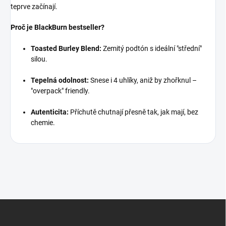
teprve začínají.
Proč je BlackBurn bestseller?
Toasted Burley Blend:
Zemitý podtón s ideální "střední"
silou.
Tepelná odolnost:
Snese i 4 uhlíky, aniž by zhořknul –
"overpack" friendly.
Autenticita:
Příchutě chutnají přesně tak, jak mají, bez
chemie.
Z
á