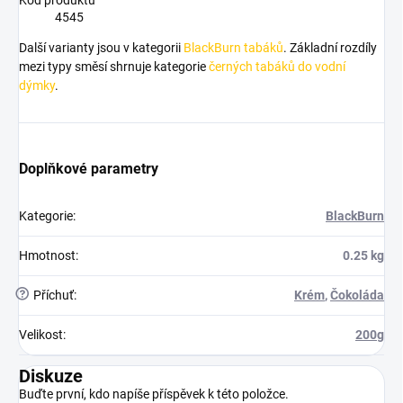
4545
Další varianty jsou v kategorii
BlackBurn tabáků
. Základní rozdíly
mezi typy směsí shrnuje kategorie
černých tabáků do vodní
dýmky
.
Doplňkové parametry
Kategorie
:
BlackBurn
Hmotnost
:
0.25 kg
?
Příchuť
:
Krém
,
Čokoláda
Velikost
:
200g
Diskuze
Buďte první, kdo napíše příspěvek k této položce.