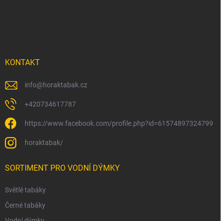
p
a
t
í
KONTAKT
info
@
horaktabak.cz
+420734617787
https://www.facebook.com/profile.php?id=61574897324799
horaktabak/
SORTIMENT PRO VODNÍ DÝMKY
Světlé tabáky
Černé tabáky
Vodní dýmky