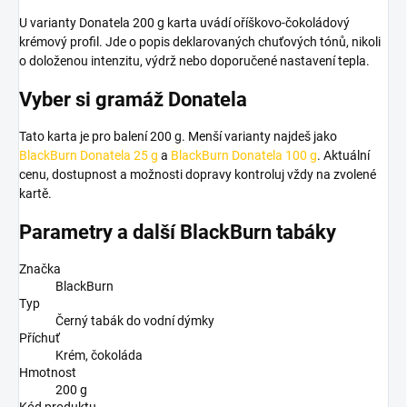
U varianty Donatela 200 g karta uvádí oříškovo-čokoládový
krémový profil. Jde o popis deklarovaných chuťových tónů, nikoli
o doloženou intenzitu, výdrž nebo doporučené nastavení tepla.
Vyber si gramáž Donatela
Tato karta je pro balení 200 g. Menší varianty najdeš jako
BlackBurn Donatela 25 g
a
BlackBurn Donatela 100 g
. Aktuální
cenu, dostupnost a možnosti dopravy kontroluj vždy na zvolené
kartě.
Parametry a další BlackBurn tabáky
Značka
BlackBurn
Typ
Černý tabák do vodní dýmky
Příchuť
Krém, čokoláda
Hmotnost
200 g
Kód produktu