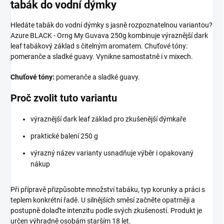
tabák do vodní dýmky
Hledáte tabák do vodní dýmky s jasně rozpoznatelnou variantou?
Azure BLACK - Orng My Guvava 250g kombinuje výraznější dark
leaf tabákový základ s čitelným aromatem. Chuťové tóny:
pomeranče a sladké guavy. Vynikne samostatně i v mixech.
Chuťové tóny:
pomeranče a sladké guavy.
Proč zvolit tuto variantu
výraznější dark leaf základ pro zkušenější dýmkaře
praktické balení 250 g
výrazný název varianty usnadňuje výběr i opakovaný
nákup
Při přípravě přizpůsobte množství tabáku, typ korunky a práci s
teplem konkrétní řadě. U silnějších směsí začněte opatrněji a
postupně dolaďte intenzitu podle svých zkušeností. Produkt je
určen výhradně osobám starším 18 let.