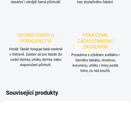
dezertní i silnější černé příchutě.
bez zbytečného čekání.
OSOBNÍ ODBĚR A
POMŮŽEME
PORADENSTVÍ
ZAČÁTEČNÍKŮM I
ZKUŠENÝM
Horák Tabák funguje také osobně
v Ostravě. Zastav se pro tabák do
Poradíme s výběrem světlého i
vodní dýmky, uhlíky, dýmky nebo
černého tabáku, vhodnou
doporučení příchutí.
korunkou, uhlíky i mixy podle
toho, co rád kouříš.
Související produkty