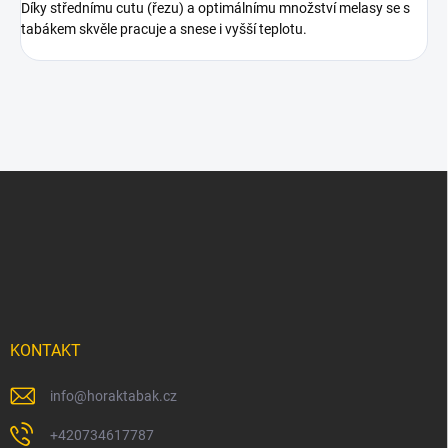
Díky střednímu cutu (řezu) a optimálnímu množství melasy se s
tabákem skvěle pracuje a snese i vyšší teplotu.
Z
á
p
a
t
í
KONTAKT
info
@
horaktabak.cz
+420734617787