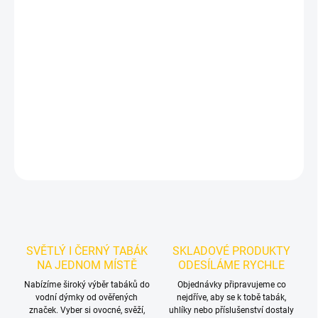
−
+
Přidat do košíku
Příchuť: Pomeranč, Guava.
Azure BLACK - Orng My Guvava 250g
je výraznější dark leaf tabák do vodní dýmky značky Azure.
Chuťové tóny:
pomeranče a sladké guavy. Dobrá volba pro
samostatnou přípravu i kreativní mixy.
DETAILNÍ INFORMACE
ZEPTAT SE
HLÍDAT
SVĚTLÝ I ČERNÝ TABÁK
SKLADOVÉ PRODUKTY
NA JEDNOM MÍSTĚ
ODESÍLÁME RYCHLE
Nabízíme široký výběr tabáků do
Objednávky připravujeme co
vodní dýmky od ověřených
nejdříve, aby se k tobě tabák,
značek. Vyber si ovocné, svěží,
uhlíky nebo příslušenství dostaly