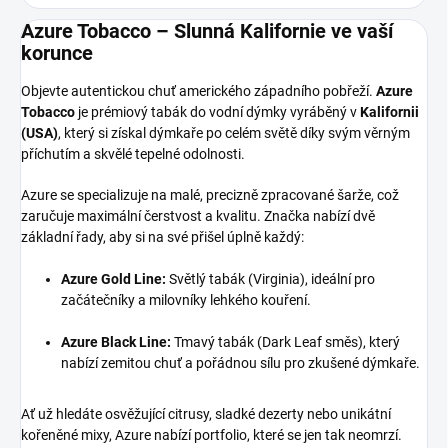
Azure Tobacco – Slunná Kalifornie ve vaší
korunce
Objevte autentickou chuť amerického západního pobřeží.
Azure
Tobacco
je prémiový tabák do vodní dýmky vyráběný v
Kalifornii
(USA)
, který si získal dýmkaře po celém světě díky svým věrným
příchutím a skvělé tepelné odolnosti.
Azure se specializuje na malé, precizně zpracované šarže, což
zaručuje maximální čerstvost a kvalitu. Značka nabízí dvě
základní řady, aby si na své přišel úplně každý:
Azure Gold Line:
Světlý tabák (Virginia), ideální pro
začátečníky a milovníky lehkého kouření.
Azure Black Line:
Tmavý tabák (Dark Leaf směs), který
nabízí zemitou chuť a pořádnou sílu pro zkušené dýmkaře.
Ať už hledáte osvěžující citrusy, sladké dezerty nebo unikátní
kořeněné mixy, Azure nabízí portfolio, které se jen tak neomrzí.