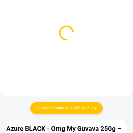
SKLADEM
SKLADEM
(4 KS)
(5 KS)
Blackburn Sunday Sun
Darkside Core Barvy O
200g
200g
959 Kč
899 Kč
Do košíku
Do košíku
Zobrazit všechny související produkty
Azure BLACK - Orng My Guvava 250g –