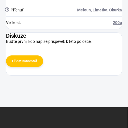
?
Příchuť
:
Meloun
,
Limetka
,
Okurka
Velikost
:
200g
Diskuze
Buďte první, kdo napíše příspěvek k této položce.
Přidat komentář
Z
á
p