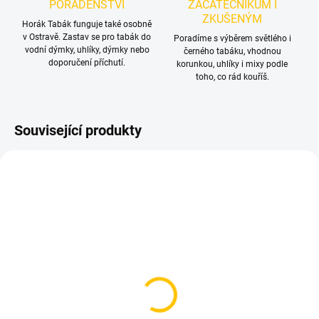
PORADENSTVÍ
ZAČÁTEČNÍKŮM I
ZKUŠENÝM
Horák Tabák funguje také osobně
v Ostravě. Zastav se pro tabák do
Poradíme s výběrem světlého i
vodní dýmky, uhlíky, dýmky nebo
černého tabáku, vhodnou
doporučení příchutí.
korunkou, uhlíky i mixy podle
toho, co rád kouříš.
Související produkty
TIP
SKLADEM
SKLADEM
(>5 KS)
(>5 KS)
Tesnění pod korunku
Kleště na uhlíky