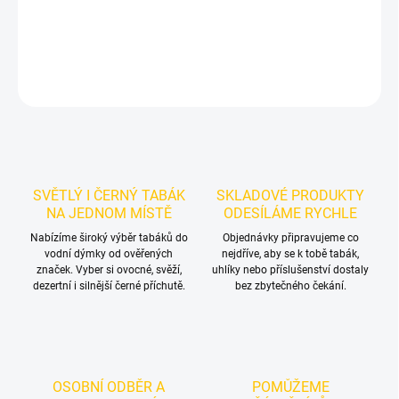
kombinování s dalšími příchutěmi.
DETAILNÍ INFORMACE
ZEPTAT SE
HLÍDAT
SVĚTLÝ I ČERNÝ TABÁK
SKLADOVÉ PRODUKTY
NA JEDNOM MÍSTĚ
ODESÍLÁME RYCHLE
Nabízíme široký výběr tabáků do
Objednávky připravujeme co
vodní dýmky od ověřených
nejdříve, aby se k tobě tabák,
značek. Vyber si ovocné, svěží,
uhlíky nebo příslušenství dostaly
dezertní i silnější černé příchutě.
bez zbytečného čekání.
OSOBNÍ ODBĚR A
POMŮŽEME