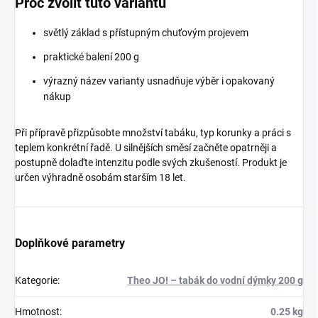
Proč zvolit tuto variantu
světlý základ s přístupným chuťovým projevem
praktické balení 200 g
výrazný název varianty usnadňuje výběr i opakovaný
nákup
Při přípravě přizpůsobte množství tabáku, typ korunky a práci s
teplem konkrétní řadě. U silnějších směsí začněte opatrněji a
postupně dolaďte intenzitu podle svých zkušeností. Produkt je
určen výhradně osobám starším 18 let.
Doplňkové parametry
Kategorie
:
Theo JO! – tabák do vodní dýmky 200 g
Hmotnost
:
0.25 kg