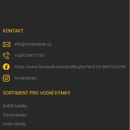
a
t
í
KONTAKT
info
@
horaktabak.cz
+420734617787
https://www.facebook.com/profile.php?id=61574897324799
horaktabak/
SORTIMENT PRO VODNÍ DÝMKY
Světlé tabáky
Černé tabáky
Vodní dýmky