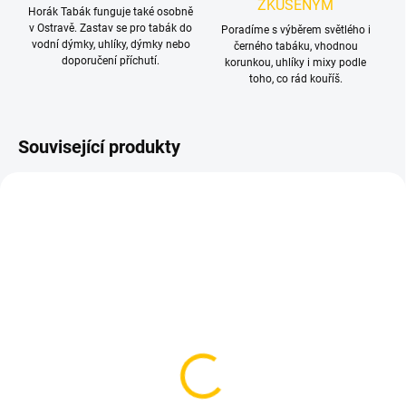
ZKUŠENÝM
Horák Tabák funguje také osobně
v Ostravě. Zastav se pro tabák do
Poradíme s výběrem světlého i
vodní dýmky, uhlíky, dýmky nebo
černého tabáku, vhodnou
doporučení příchutí.
korunkou, uhlíky i mixy podle
toho, co rád kouříš.
Související produkty
TIP
SKLADEM
SKLADEM
(2 KS)
(4 KS)
Korunka pro vodní
Korunka pro vodní
dýmku - Gusto Turkish
dýmku - Fox, Barrel