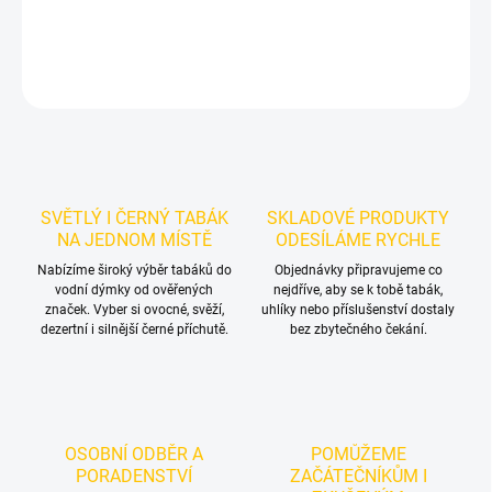
DETAILNÍ INFORMACE
ZEPTAT SE
HLÍDAT
SVĚTLÝ I ČERNÝ TABÁK
SKLADOVÉ PRODUKTY
NA JEDNOM MÍSTĚ
ODESÍLÁME RYCHLE
Nabízíme široký výběr tabáků do
Objednávky připravujeme co
vodní dýmky od ověřených
nejdříve, aby se k tobě tabák,
značek. Vyber si ovocné, svěží,
uhlíky nebo příslušenství dostaly
dezertní i silnější černé příchutě.
bez zbytečného čekání.
OSOBNÍ ODBĚR A
POMŮŽEME
PORADENSTVÍ
ZAČÁTEČNÍKŮM I