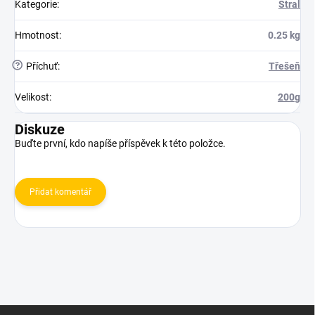
Kategorie
:
Stral
Hmotnost
:
0.25 kg
?
Příchuť
:
Třešeň
Velikost
:
200g
Diskuze
Buďte první, kdo napíše příspěvek k této položce.
Přidat komentář
Z