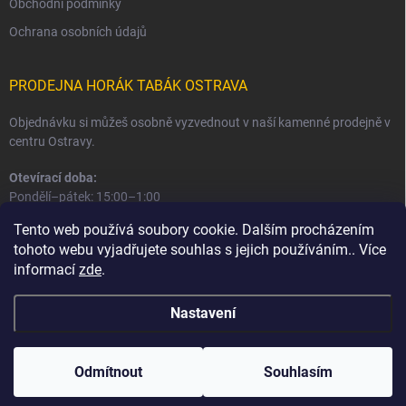
Obchodní podmínky
Ochrana osobních údajů
PRODEJNA HORÁK TABÁK OSTRAVA
Objednávku si můžeš osobně vyzvednout v naší kamenné prodejně v
centru Ostravy.
Otevírací doba:
Pondělí–pátek: 15:00–1:00
Sobota–neděle: 16:00–1:00
Tento web používá soubory cookie. Dalším procházením
tohoto webu vyjadřujete souhlas s jejich používáním.. Více
Informace o prodejně a osobním odběru
informací
zde
.
Nastavení
Copyright 2026
Horák Tabák
. Všechna práva vyhrazena.
Odmítnout
Souhlasím
Vytvořil Shoptet