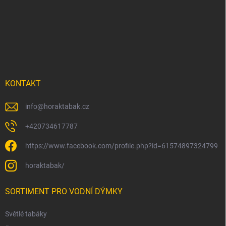
á
p
a
t
í
KONTAKT
info
@
horaktabak.cz
+420734617787
https://www.facebook.com/profile.php?id=61574897324799
horaktabak/
SORTIMENT PRO VODNÍ DÝMKY
Světlé tabáky