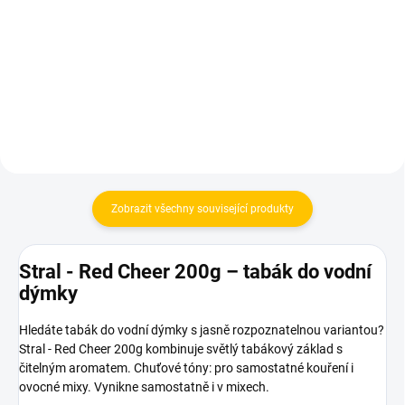
Violet
Mummy
480 Kč
280 Kč
Do košíku
Do košíku
Zobrazit všechny související produkty
Stral - Red Cheer 200g – tabák do vodní
dýmky
Hledáte tabák do vodní dýmky s jasně rozpoznatelnou variantou?
Stral - Red Cheer 200g kombinuje světlý tabákový základ s
čitelným aromatem. Chuťové tóny: pro samostatné kouření i
ovocné mixy. Vynikne samostatně i v mixech.