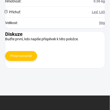
Hmotnost
:
0.06 kg
?
Příchuť
:
Led
,
Liči
Velikost
:
50g
Diskuze
Buďte první, kdo napíše příspěvek k této položce.
Přidat komentář
Z
á
p