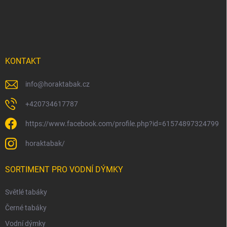
a
t
í
KONTAKT
info
@
horaktabak.cz
+420734617787
https://www.facebook.com/profile.php?id=61574897324799
horaktabak/
SORTIMENT PRO VODNÍ DÝMKY
Světlé tabáky
Černé tabáky
Vodní dýmky