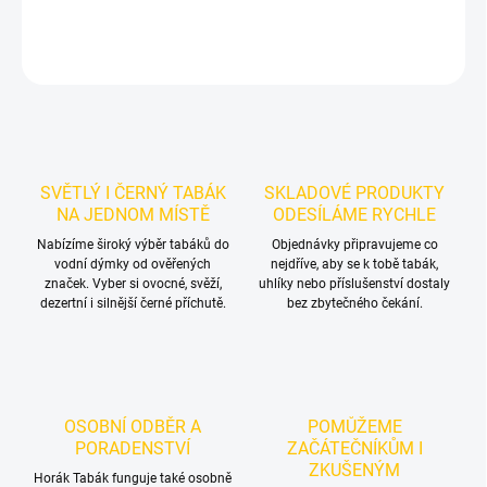
DETAILNÍ INFORMACE
ZEPTAT SE
HLÍDAT
SVĚTLÝ I ČERNÝ TABÁK
SKLADOVÉ PRODUKTY
NA JEDNOM MÍSTĚ
ODESÍLÁME RYCHLE
Nabízíme široký výběr tabáků do
Objednávky připravujeme co
vodní dýmky od ověřených
nejdříve, aby se k tobě tabák,
značek. Vyber si ovocné, svěží,
uhlíky nebo příslušenství dostaly
dezertní i silnější černé příchutě.
bez zbytečného čekání.
OSOBNÍ ODBĚR A
POMŮŽEME
PORADENSTVÍ
ZAČÁTEČNÍKŮM I
ZKUŠENÝM
Horák Tabák funguje také osobně