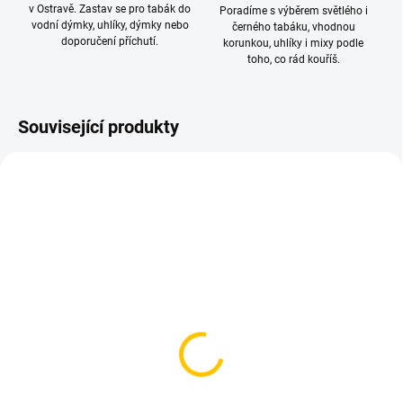
v Ostravě. Zastav se pro tabák do
Poradíme s výběrem světlého i
vodní dýmky, uhlíky, dýmky nebo
černého tabáku, vhodnou
doporučení příchutí.
korunkou, uhlíky i mixy podle
toho, co rád kouříš.
Související produkty
NOVINKA
NOVINKA
TIP
SKLADEM
SKLADEM
(4 KS)
(1 KS)
Korunka pro vodní
Korunka pro vodní
dýmku - Solaris Ewa
dýmku - Art Bar Killer F
White
550 Kč