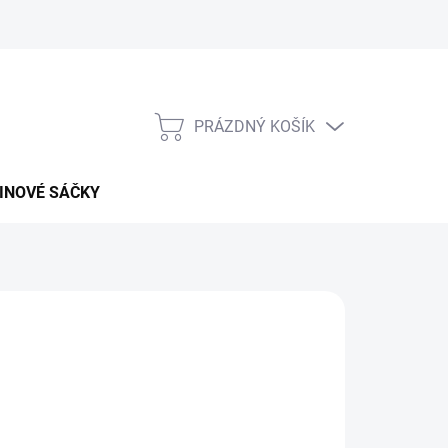
PRÁZDNÝ KOŠÍK
NÁKUPNÍ
KOŠÍK
INOVÉ SÁČKY
026
MOŽNOSTI DORUČENÍ