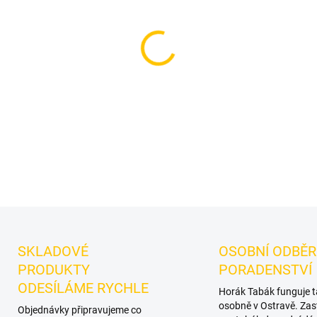
−
+
Příchuť: Bonbóny, Zelené ja
světlý tabák do vodní dýmky
jablko. Oceníte jej samostatn
DETAILNÍ INFORMACE
SKLADOVÉ
OSOBNÍ ODBĚR
PRODUKTY
PORADENSTVÍ
ODESÍLÁME RYCHLE
Horák Tabák funguje 
osobně v Ostravě. Zas
Objednávky připravujeme co