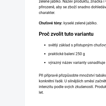
zelené jablko. Název produktu, značka i
přirozeně, aby se zboží snadno dohledáv
charakter.
Chuťové tóny:
kyselé zelené jablko.
Proč zvolit tuto variantu
světlý základ s přístupným chuťo
praktické balení 250 g
výrazný název varianty usnadňuje
Při přípravě přizpůsobte množství tabáku
konkrétní řadě. U silnějších směsí začně
intenzitu podle svých zkušeností. Prod
let.