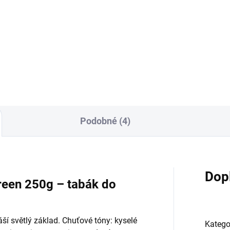
 125g
100g
9 Kč
470 Kč
Do košíku
Do košíku
Podobné (4)
Dop
reen 250g – tabák do
ší světlý základ. Chuťové tóny: kyselé
Katego