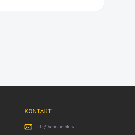
KONTAKT
info
@
horaktabak.cz