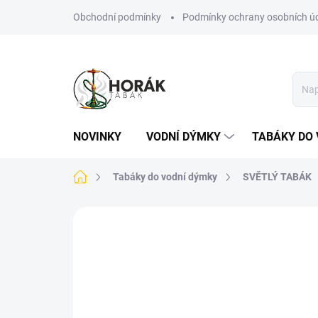
Přejít
Obchodní podmínky
Podmínky ochrany osobních ú
na
obsah
NOVINKY
VODNÍ DÝMKY
TABÁKY DO 
Domů
Tabáky do vodní dýmky
SVĚTLÝ TABÁK
Neohodnoceno
Podrobnosti hodn