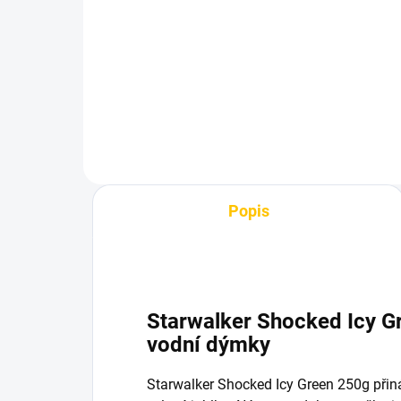
Pr
699 Kč
59
Do košíku
Popis
Starwalker Shocked Icy G
vodní dýmky
Starwalker Shocked Icy Green 250g přiná