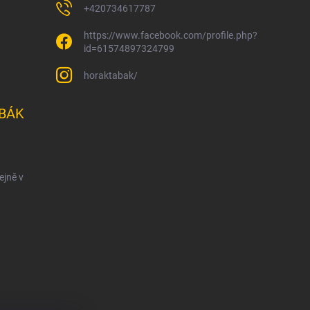
+420734617787
https://www.facebook.com/profile.php?
id=61574897324799
horaktabak/
BÁK
ejně v