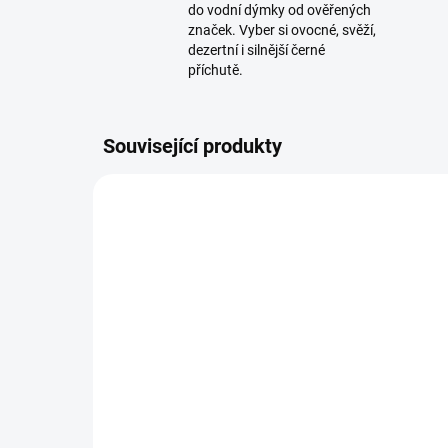
do vodní dýmky od ověřených
značek. Vyber si ovocné, svěží,
dezertní i silnější černé
příchutě.
Související produkty
NOVIN
SKLADEM
(1 KS)
Dozaj Gold - Grn Mix 200g
Do