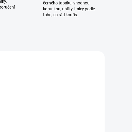
mky,
černého tabáku, vhodnou
poručení
korunkou, uhlíky i mixy podle
toho, co rád kouříš.
ADEM
SKLADEM
3 KS)
(3 KS)
y
Starwalker Shocked Icy