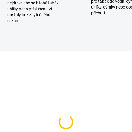
pro tabák do vodní dý
nejdříve, aby se k tobě tabák,
uhlíky, dýmky nebo do
uhlíky nebo příslušenství
příchutí.
dostaly bez zbytečného
čekání.
KA
SKLADEM
SKL
(2 KS)
(
zaj BLACK - Grn Ap a
Darkside Core I grann