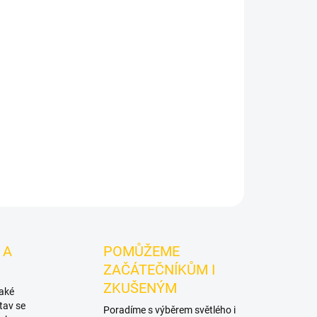
Přidat do košíku
blko.
Starwalker Shocked Icy Green 250g
je
 značky Starwalker.
Chuťové tóny:
kyselé zelené
ě i při kombinování s dalšími příchutěmi.
ZEPTAT SE
HLÍDAT
 A
POMŮŽEME
ZAČÁTEČNÍKŮM I
ZKUŠENÝM
také
tav se
Poradíme s výběrem světlého i