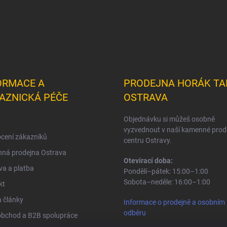
ORMACE A
PRODEJNA HORÁK TA
AZNICKÁ PÉČE
OSTRAVA
Objednávku si můžeš osobně
vyzvednout v naší kamenné prod
cení zákazníků
centru Ostravy.
ná prodejna Ostrava
Otevírací doba:
a a platba
Pondělí–pátek: 15:00–1:00
Sobota–neděle: 16:00–1:00
kt
 články
Informace o prodejně a osobním
odběru
obchod a B2B spolupráce