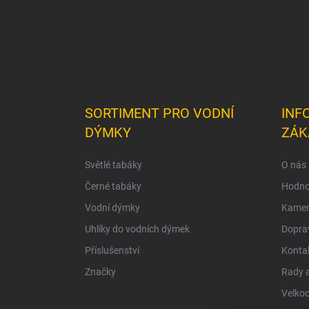
SORTIMENT PRO VODNÍ
INF
DÝMKY
ZÁK
Světlé tabáky
O nás
Černé tabáky
Hodno
Vodní dýmky
Kamen
Uhlíky do vodních dýmek
Doprav
Příslušenství
Konta
Značky
Rady a
Velko