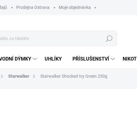
dajů
Prodejna Ostrava
Moje objednávka
Hledat
VODNÍ DÝMKY
UHLÍKY
PŘÍSLUŠENSTVÍ
NIKOT
Starwalker
Starwalker Shocked Icy Green 250g
ocení
ZNAČKA:
STARWALKER
849 Kč
Měrná
SKLADEM
(1 KS)
cena:
MŮŽEME DORUČIT DO:
11.8.2