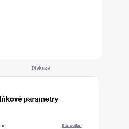
Green 50g
215 Kč
Do košíku
Diskuze
lňkové parametry
rie
:
Starwalker