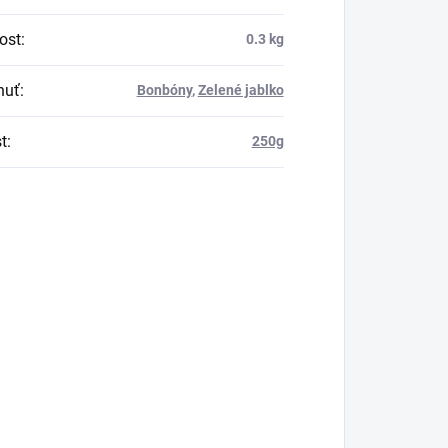
ost
:
0.3 kg
huť
:
Bonbóny
,
Zelené jablko
t
:
250g