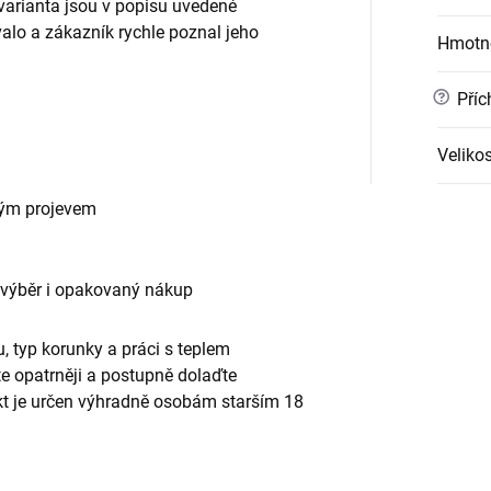
 varianta jsou v popisu uvedené
alo a zákazník rychle poznal jeho
Hmotn
?
Příc
Velikos
vým projevem
 výběr i opakovaný nákup
, typ korunky a práci s teplem
te opatrněji a postupně dolaďte
ukt je určen výhradně osobám starším 18