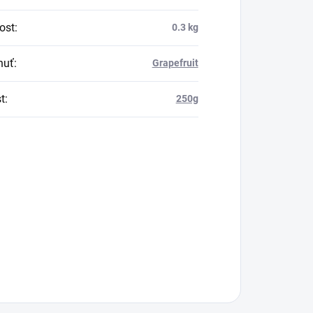
ost
:
0.3 kg
huť
:
Grapefruit
t
:
250g