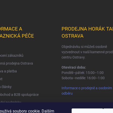
ORMACE A
PRODEJNA HORÁK TA
AZNICKÁ PÉČE
OSTRAVA
Objednávku si můžeš osobně
vyzvednout v naší kamenné prod
cení zákazníků
centru Ostravy.
ná prodejna Ostrava
Otevírací doba:
a a platba
Pondělí–pátek: 15:00–1:00
Sobota–neděle: 16:00–1:00
kt
 články
Informace o prodejně a osobním
odběru
obchod a B2B spolupráce
dní podmínky
na osobních údajů
oužívá soubory cookie. Dalším