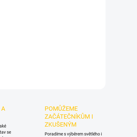
Přidat do košíku
ker Greatfuu 250g
je světlý tabák do vodní
uťové tóny:
grapefruit. Oceníte jej samostatně i
íchutěmi.
ZEPTAT SE
HLÍDAT
 A
POMŮŽEME
ZAČÁTEČNÍKŮM I
ZKUŠENÝM
také
tav se
Poradíme s výběrem světlého i