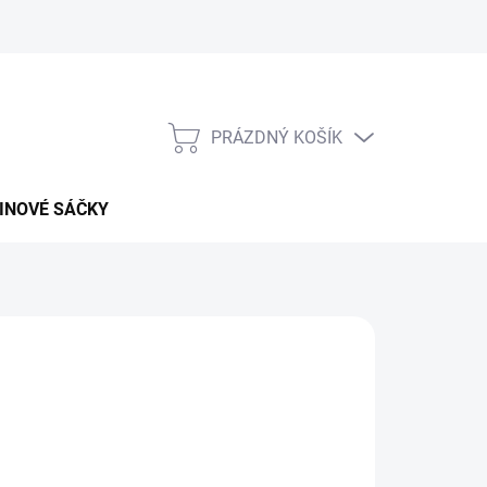
PRÁZDNÝ KOŠÍK
NÁKUPNÍ
KOŠÍK
INOVÉ SÁČKY
026
MOŽNOSTI DORUČENÍ