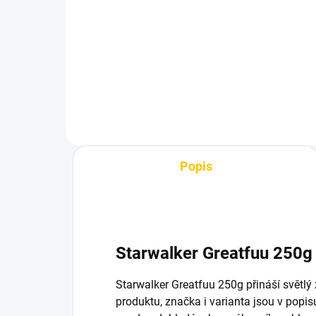
Tower 200g
16
699 Kč
Do košíku
Popis
Starwalker Greatfuu 250g
Starwalker Greatfuu 250g přináší světlý 
produktu, značka i varianta jsou v popis