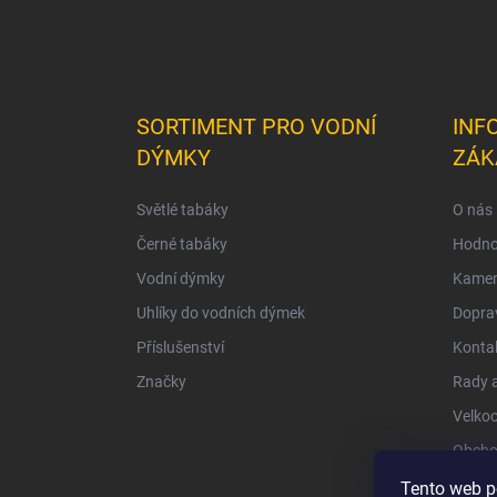
SORTIMENT PRO VODNÍ
INF
DÝMKY
ZÁK
Světlé tabáky
O nás
Černé tabáky
Hodno
Vodní dýmky
Kamen
Uhlíky do vodních dýmek
Doprav
Příslušenství
Konta
Značky
Rady a
Velko
Obcho
Ochra
Tento web p