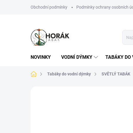
Přejít
Obchodní podmínky
Podmínky ochrany osobních ú
na
obsah
NOVINKY
VODNÍ DÝMKY
TABÁKY DO 
Domů
Tabáky do vodní dýmky
SVĚTLÝ TABÁK
Neohodnoceno
Podrobnosti hodn