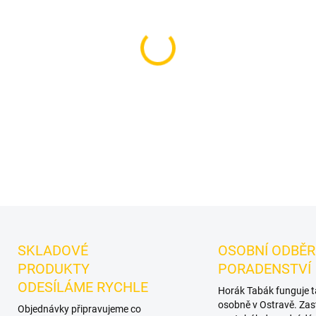
−
+
Příchuť: Grapefruit.
Starwal
dýmky značky Starwalker.
Ch
při kombinování s dalšími př
DETAILNÍ INFORMACE
SKLADOVÉ
OSOBNÍ ODBĚR
PRODUKTY
PORADENSTVÍ
ODESÍLÁME RYCHLE
Horák Tabák funguje 
osobně v Ostravě. Zas
Objednávky připravujeme co