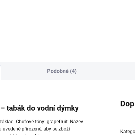
9 Kč
169 Kč
Do košíku
Do košíku
Podobné (4)
Dop
 – tabák do vodní dýmky
základ. Chuťové tóny: grapefruit. Název
u uvedené přirozeně, aby se zboží
Katego