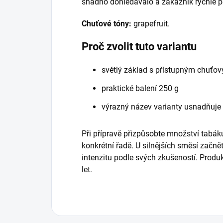
snadno dohledávalo a zákazník rychle po
Chuťové tóny:
grapefruit.
Proč zvolit tuto variantu
světlý základ s přístupným chuťo
praktické balení 250 g
výrazný název varianty usnadňuje
Při přípravě přizpůsobte množství tabáku
konkrétní řadě. U silnějších směsí začně
intenzitu podle svých zkušeností. Prod
let.