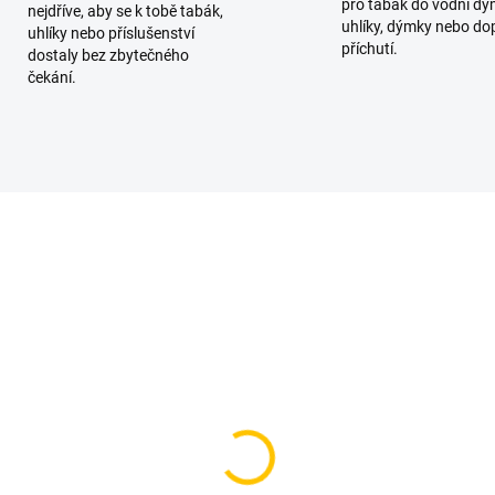
pro tabák do vodní dý
nejdříve, aby se k tobě tabák,
uhlíky, dýmky nebo do
uhlíky nebo příslušenství
příchutí.
dostaly bez zbytečného
čekání.
TIP
SKLADEM
SKL
(>5 KS)
(>
iar Grpt 50g
Jibiar Vingle Vangle 5