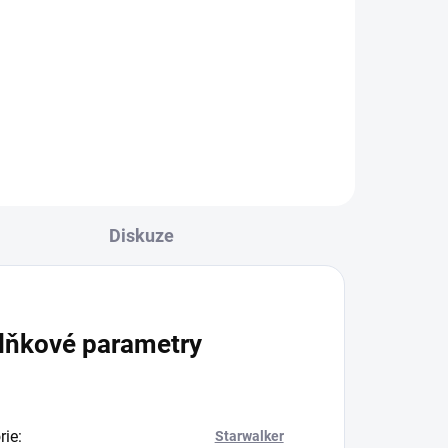
250g
1 199 Kč
Do košíku
Diskuze
lňkové parametry
rie
:
Starwalker