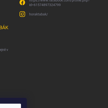
https://www.facebook.com/profile.php?
id=61574897324799
horaktabak/
BÁK
ejně v