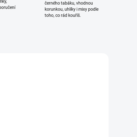
mky,
černého tabáku, vhodnou
poručení
korunkou, uhlíky i mixy podle
toho, co rád kouříš.
ADEM
SKLADEM
5 KS)
(1 KS)
0g
Azure BLACK - Cosmos