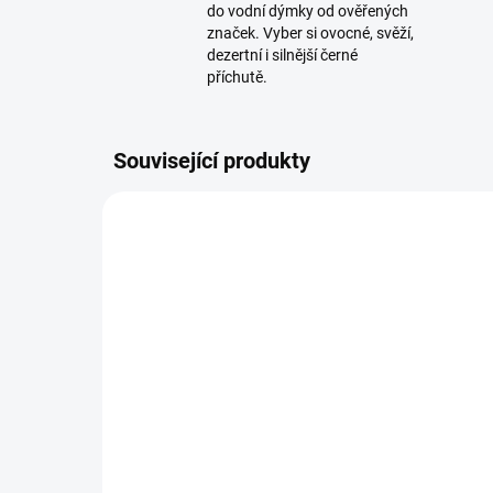
do vodní dýmky od ověřených
značek. Vyber si ovocné, svěží,
dezertní i silnější černé
příchutě.
Související produkty
SKLADEM
(1 KS)
Dozaj Gold - Babilon
Jib