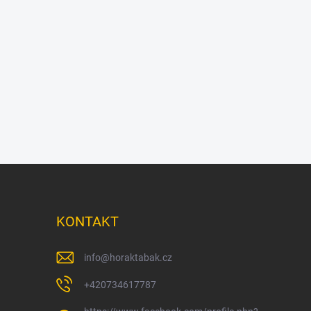
KONTAKT
info
@
horaktabak.cz
+420734617787