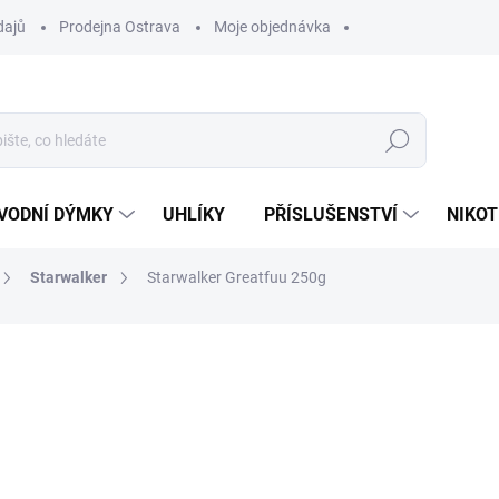
dajů
Prodejna Ostrava
Moje objednávka
Hledat
VODNÍ DÝMKY
UHLÍKY
PŘÍSLUŠENSTVÍ
NIKOT
Starwalker
Starwalker Greatfuu 250g
ocení
ZNAČKA:
STARWALKER
849 Kč
Měrná
SKLADEM
(2 KS)
cena:
MŮŽEME DORUČIT DO:
12.8.2