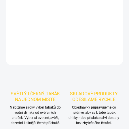
Příchuť: Máta, Tropické ovoce.
Starwalker Astro Love 250g
je
světlý tabák do vodní dýmky značky Starwalker.
Chuťové tóny:
tropické ovoce, máta. Oceníte jej samostatně i při kombinování s
dalšími příchutěmi.
DETAILNÍ INFORMACE
ZEPTAT SE
HLÍDAT
SVĚTLÝ I ČERNÝ TABÁK
SKLADOVÉ PRODUKTY
NA JEDNOM MÍSTĚ
ODESÍLÁME RYCHLE
Nabízíme široký výběr tabáků do
Objednávky připravujeme co
vodní dýmky od ověřených
nejdříve, aby se k tobě tabák,
značek. Vyber si ovocné, svěží,
uhlíky nebo příslušenství dostaly
dezertní i silnější černé příchutě.
bez zbytečného čekání.