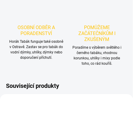
OSOBNÍ ODBĚR A
POMŮŽEME
PORADENSTVÍ
ZAČÁTEČNÍKŮM I
ZKUŠENÝM
Horák Tabák funguje také osobně
v Ostravě. Zastav se pro tabák do
Poradíme s výběrem světlého i
vodní dýmky, uhlíky, dýmky nebo
černého tabáku, vhodnou
doporučení příchutí.
korunkou, uhlíky i mixy podle
toho, co rád kouříš.
Související produkty