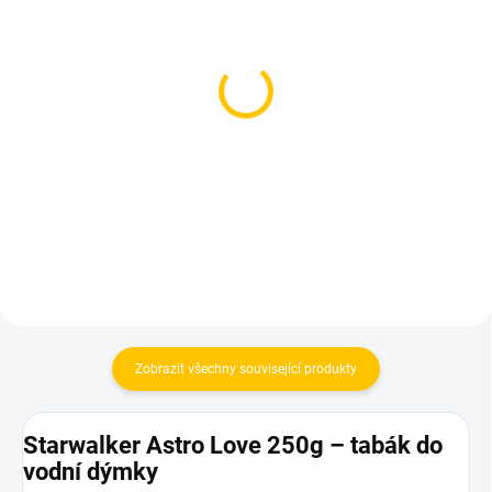
SKLADEM
SKLADEM
(1 KS)
(2 KS)
Dozaj Gold - Magic
Holster - Lion Punch
Smoke 200g
200g
699 Kč
639 Kč
Do košíku
Do košíku
Zobrazit všechny související produkty
Starwalker Astro Love 250g – tabák do
vodní dýmky