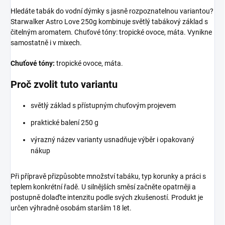
Hledáte tabák do vodní dýmky s jasně rozpoznatelnou variantou?
Starwalker Astro Love 250g kombinuje světlý tabákový základ s
čitelným aromatem. Chuťové tóny: tropické ovoce, máta. Vynikne
samostatně i v mixech.
Chuťové tóny:
tropické ovoce, máta.
Proč zvolit tuto variantu
světlý základ s přístupným chuťovým projevem
praktické balení 250 g
výrazný název varianty usnadňuje výběr i opakovaný
nákup
Při přípravě přizpůsobte množství tabáku, typ korunky a práci s
teplem konkrétní řadě. U silnějších směsí začněte opatrněji a
postupně dolaďte intenzitu podle svých zkušeností. Produkt je
určen výhradně osobám starším 18 let.