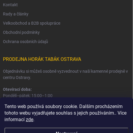
Kontakt
Rady a články
Velkoobchod a B2B spolupráce
Obchodní podmínky
Ochrana osobních údajů
PRODEJNA HORÁK TABÁK OSTRAVA
Objednávku si můžeš osobně vyzvednout v naší kamenné prodejně v
centru Ostravy.
Otevírací doba:
Pondělí–pátek: 15:00–1:00
Sobota–neděle: 16:00–1:00
Tento web používá soubory cookie. Dalším procházením
tohoto webu vyjadřujete souhlas s jejich používáním.. Více
Informace o prodejně a osobním odběru
informací
zde
.