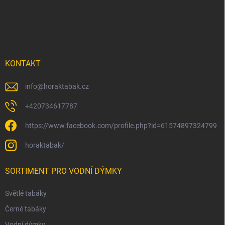
p
a
t
í
KONTAKT
info
@
horaktabak.cz
+420734617787
https://www.facebook.com/profile.php?id=61574897324799
horaktabak/
SORTIMENT PRO VODNÍ DÝMKY
Světlé tabáky
Černé tabáky
Vodní dýmky