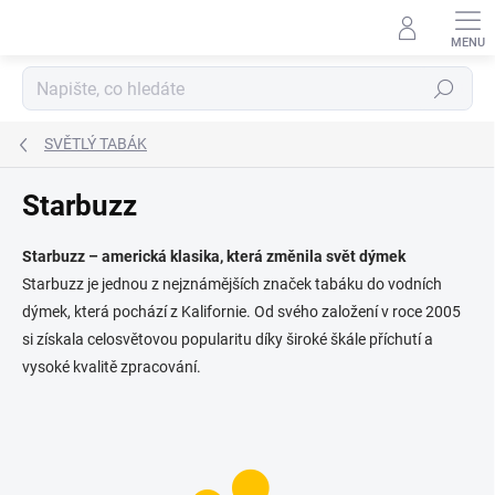
Přejít
na
obsah
Hledat
SVĚTLÝ TABÁK
Starbuzz
Starbuzz – americká klasika, která změnila svět dýmek
Starbuzz je jednou z nejznámějších značek tabáku do vodních
dýmek, která pochází z Kalifornie.
Od svého založení v roce 2005
si získala celosvětovou popularitu díky široké škále příchutí a
vysoké kvalitě zpracování.