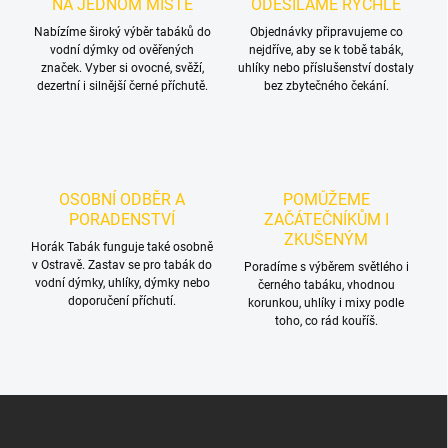
NA JEDNOM MÍSTĚ
ODESÍLÁME RYCHLE
Nabízíme široký výběr tabáků do
Objednávky připravujeme co
vodní dýmky od ověřených
nejdříve, aby se k tobě tabák,
značek. Vyber si ovocné, svěží,
uhlíky nebo příslušenství dostaly
dezertní i silnější černé příchutě.
bez zbytečného čekání.
OSOBNÍ ODBĚR A
POMŮŽEME
PORADENSTVÍ
ZAČÁTEČNÍKŮM I
ZKUŠENÝM
Horák Tabák funguje také osobně
v Ostravě. Zastav se pro tabák do
Poradíme s výběrem světlého i
vodní dýmky, uhlíky, dýmky nebo
černého tabáku, vhodnou
doporučení příchutí.
korunkou, uhlíky i mixy podle
toho, co rád kouříš.
Z
á