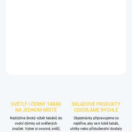
−
+
Přidat do košíku
Příchuť: Krém, Marakuja.
Smyrna Gold - Mousse Mrcja 200g
je
světlý tabák do vodní dýmky značky Smyrna.
Chuťové tóny:
marakujová pěna. Vynikne samostatně a nabízí prostor pro
vlastní kombinace.
DETAILNÍ INFORMACE
ZEPTAT SE
HLÍDAT
SVĚTLÝ I ČERNÝ TABÁK
SKLADOVÉ PRODUKTY
NA JEDNOM MÍSTĚ
ODESÍLÁME RYCHLE
Nabízíme široký výběr tabáků do
Objednávky připravujeme co
vodní dýmky od ověřených
nejdříve, aby se k tobě tabák,
značek. Vyber si ovocné, svěží,
uhlíky nebo příslušenství dostaly