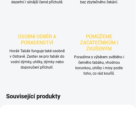
dezertní i silnější černé příchutě.
bez zbytečného čekání.
OSOBNÍ ODBĚR A
POMŮŽEME
PORADENSTVÍ
ZAČÁTEČNÍKŮM I
ZKUŠENÝM
Horák Tabák funguje také osobně
v Ostravě. Zastav se pro tabák do
Poradíme s výběrem světlého i
vodní dýmky, uhlíky, dýmky nebo
černého tabáku, vhodnou
doporučení příchutí.
korunkou, uhlíky i mixy podle
toho, co rád kouříš.
Související produkty
NOVINKA