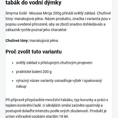
tabák do vodní dýmky
Smyrna Gold - Mousse Mrcja 200g přináší světlý základ. Chuťové
tóny: marakujová pěna. Název produktu, značka i varianta jsou v
popisu uvedené přirozeně, aby se zboží snadno dohledávalo a
zákazník rychle poznal jeho charakter.
Chuťové tóny:
marakujová pěna.
Proč zvolit tuto variantu
světlý základ s přístupným chuťovým projevem
praktické balení 200 g
výrazný název varianty usnadňuje výběr i opakovaný
nákup
Při přípravě přizpůsobte množství tabáku, typ korunky a práci s
teplem konkrétní řadě. U silnějších směsí začněte opatrněji a
postupně dolaďte intenzitu podle svých zkušeností. Produkt je
určen výhradně osobám starším 18 let.