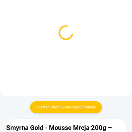
SKLADEM
SKLADEM
(1 KS)
(2 KS)
Dozaj Gold - Black Star
Dozaj Gold - Lost Id 200g
200g
699 Kč
699 Kč
Do košíku
Do košíku
Zobrazit všechny související produkty
Smyrna Gold - Mousse Mrcja 200g –