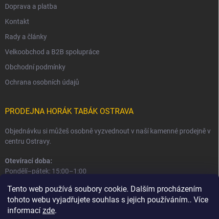
Doprava a platba
Kontakt
Rady a články
Velkoobchod a B2B spolupráce
Obchodní podmínky
Ochrana osobních údajů
PRODEJNA HORÁK TABÁK OSTRAVA
Objednávku si můžeš osobně vyzvednout v naší kamenné prodejně v
centru Ostravy.
Otevírací doba:
Pondělí–pátek: 15:00–1:00
Sobota–neděle: 16:00–1:00
Tento web používá soubory cookie. Dalším procházením
tohoto webu vyjadřujete souhlas s jejich používáním.. Více
Informace o prodejně a osobním odběru
informací
zde
.