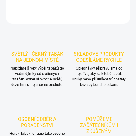
DETAILNÍ INFORMACE
ZEPTAT SE
HLÍDAT
SVĚTLÝ I ČERNÝ TABÁK
SKLADOVÉ PRODUKTY
NA JEDNOM MÍSTĚ
ODESÍLÁME RYCHLE
Nabízíme široký výběr tabáků do
Objednávky připravujeme co
vodní dýmky od ověřených
nejdříve, aby se k tobě tabák,
značek. Vyber si ovocné, svěží,
uhlíky nebo příslušenství dostaly
dezertní i silnější černé příchutě.
bez zbytečného čekání.
OSOBNÍ ODBĚR A
POMŮŽEME
PORADENSTVÍ
ZAČÁTEČNÍKŮM I
ZKUŠENÝM
Horák Tabák funguje také osobně