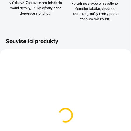
v Ostravě. Zastav se pro tabák do
Poradíme s výběrem světlého i
vodní dýmky, uhlíky, dýmky nebo
černého tabáku, vhodnou
doporučení příchutí.
korunkou, uhlíky i mixy podle
toho, co rád kouříš.
Související produkty
SKLADEM
SKLADEM
(3 KS)
(3 KS)
Korunka pro vodní
Korunka pro vodní
dýmku - Gusto Turkish
dýmku - Solaris, Pluto
Indigo
Glaze