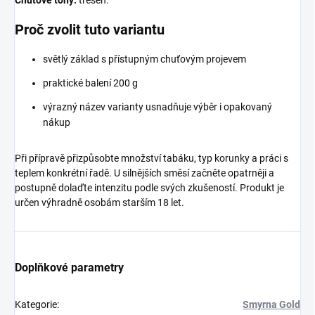
Chuťové tóny:
třešeň.
Proč zvolit tuto variantu
světlý základ s přístupným chuťovým projevem
praktické balení 200 g
výrazný název varianty usnadňuje výběr i opakovaný
nákup
Při přípravě přizpůsobte množství tabáku, typ korunky a práci s
teplem konkrétní řadě. U silnějších směsí začněte opatrněji a
postupně dolaďte intenzitu podle svých zkušeností. Produkt je
určen výhradně osobám starším 18 let.
Doplňkové parametry
Kategorie
:
Smyrna Gold