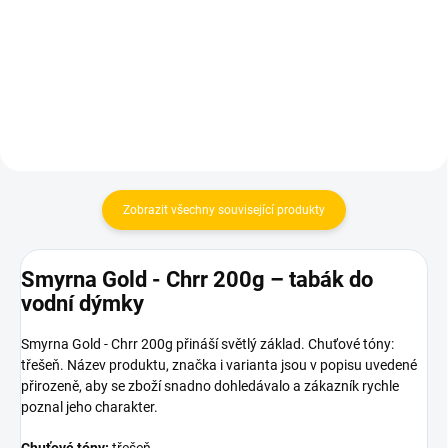
480 Kč
399 Kč
Do košíku
Do košíku
Zobrazit všechny související produkty
Smyrna Gold - Chrr 200g – tabák do
vodní dýmky
Smyrna Gold - Chrr 200g přináší světlý základ. Chuťové tóny:
třešeň. Název produktu, značka i varianta jsou v popisu uvedené
přirozeně, aby se zboží snadno dohledávalo a zákazník rychle
poznal jeho charakter.