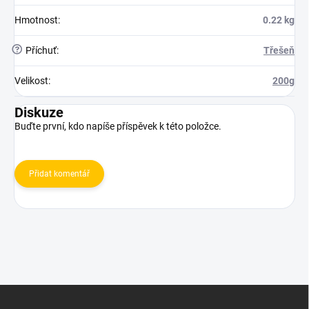
Hmotnost
:
0.22 kg
?
Příchuť
:
Třešeň
Velikost
:
200g
Diskuze
Buďte první, kdo napíše příspěvek k této položce.
Přidat komentář
Z
á