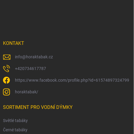
p
a
t
í
KONTAKT
info
@
horaktabak.cz
+420734617787
https://www.facebook.com/profile.php?id=61574897324799
horaktabak/
SORTIMENT PRO VODNÍ DÝMKY
Světlé tabáky
Černé tabáky