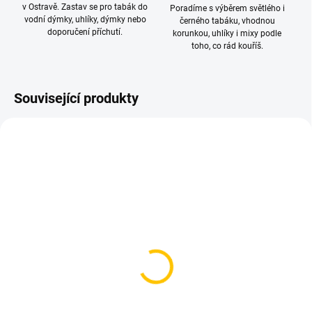
v Ostravě. Zastav se pro tabák do
Poradíme s výběrem světlého i
vodní dýmky, uhlíky, dýmky nebo
černého tabáku, vhodnou
doporučení příchutí.
korunkou, uhlíky i mixy podle
toho, co rád kouříš.
Související produkty
SKLADEM
SKLADEM
(>5 KS)
(2 KS)
Těsnění pro korunku
Magnetický čistič mgnt
Kaya 2ks
369 Kč
48 Kč