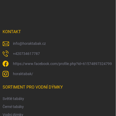
a
t
í
KONTAKT
info
@
horaktabak.cz
+420734617787
https://www.facebook.com/profile.php?id=61574897324799
horaktabak/
SORTIMENT PRO VODNÍ DÝMKY
Světlé tabáky
Černé tabáky
Vodní dýmky