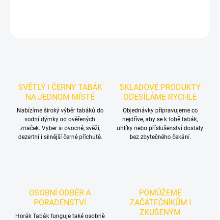
DETAILNÍ INFORMACE
ZEPTAT SE
HLÍDAT
SVĚTLÝ I ČERNÝ TABÁK
SKLADOVÉ PRODUKTY
NA JEDNOM MÍSTĚ
ODESÍLÁME RYCHLE
Nabízíme široký výběr tabáků do
Objednávky připravujeme co
vodní dýmky od ověřených
nejdříve, aby se k tobě tabák,
značek. Vyber si ovocné, svěží,
uhlíky nebo příslušenství dostaly
dezertní i silnější černé příchutě.
bez zbytečného čekání.
OSOBNÍ ODBĚR A
POMŮŽEME
PORADENSTVÍ
ZAČÁTEČNÍKŮM I
ZKUŠENÝM
Horák Tabák funguje také osobně