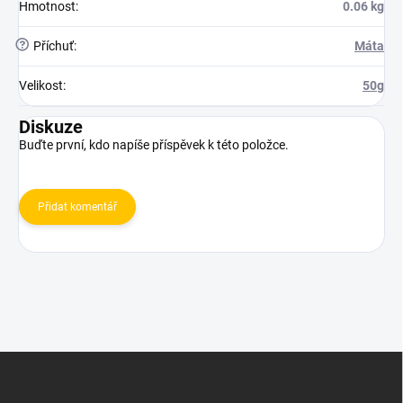
Hmotnost
:
0.06 kg
?
Příchuť
:
Máta
Velikost
:
50g
Diskuze
Buďte první, kdo napíše příspěvek k této položce.
Přidat komentář
Z
á
p