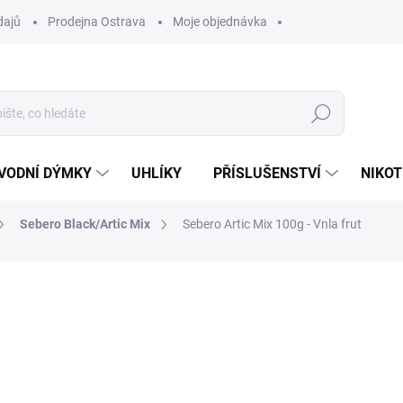
dajů
Prodejna Ostrava
Moje objednávka
Hledat
VODNÍ DÝMKY
UHLÍKY
PŘÍSLUŠENSTVÍ
NIKOT
Sebero Black/Artic Mix
Sebero Artic Mix 100g - Vnla frut
ocení
ZNAČKA:
SEBERO
400 Kč
Měrná
SKLADEM
(1 KS)
cena:
MŮŽEME DORUČIT DO:
12.8.2