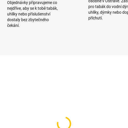
osobně v Ostravě. Zas
Objednávky připravujeme co
pro tabák do vodní dý
nejdříve, aby se k tobě tabák,
uhlíky, dýmky nebo do
uhlíky nebo příslušenství
příchutí.
dostaly bez zbytečného
čekání.
TIP
SKLADEM
SKL
(>5 KS)
(