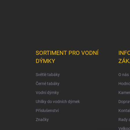
SORTIMENT PRO VODNÍ
INF
DÝMKY
ZÁK
Světlé tabáky
O nás
Černé tabáky
Hodno
Vodní dýmky
Kamen
Uhlíky do vodních dýmek
Doprav
Příslušenství
Konta
Značky
Rady a
Velko