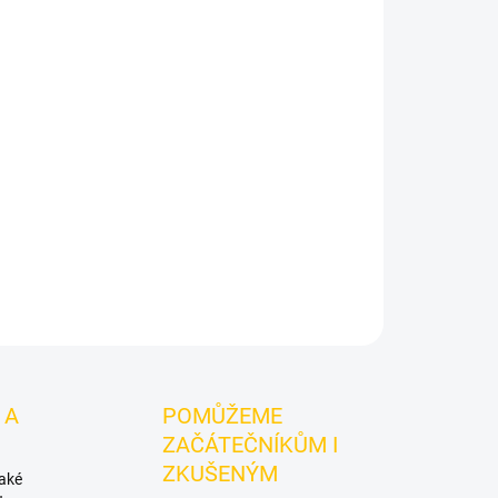
Přidat do košíku
ka, Třešeň.
Sebero Artic Mix 100g - Vnla frut
je
do vodní dýmky značky Sebero.
Chuťové tóny:
vanilka. Oceníte jej samostatně i při kombinování
ZEPTAT SE
HLÍDAT
 A
POMŮŽEME
ZAČÁTEČNÍKŮM I
ZKUŠENÝM
také