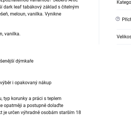
Katego
ší dark leaf tabákový základ s čitelným
ešeň, meloun, vanilka. Vynikne
?
Příc
n, vanilka.
Velikos
ušenější dýmkaře
 výběr i opakovaný nákup
, typ korunky a práci s teplem
te opatrněji a postupně dolaďte
ukt je určen výhradně osobám starším 18