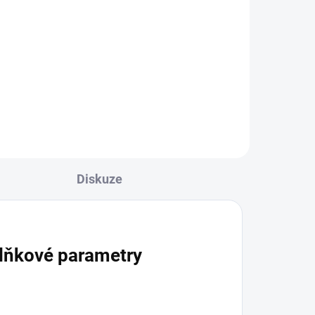
00g
Fumelo Strong 25g - Can
you squeeze it?
99 Kč
Do košíku
Diskuze
lňkové parametry