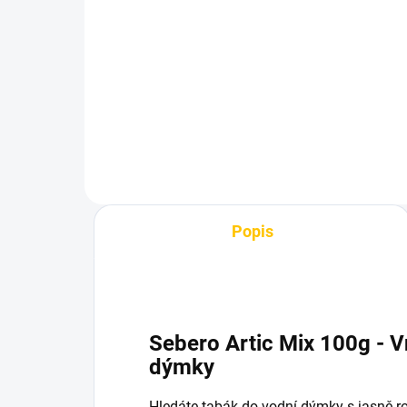
BlackBurn Haribon 100g
Bl
530 Kč
11
Do košíku
Popis
Sebero Artic Mix 100g - Vn
dýmky
Hledáte tabák do vodní dýmky s jasně r