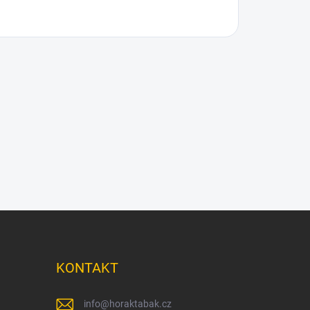
KONTAKT
info
@
horaktabak.cz