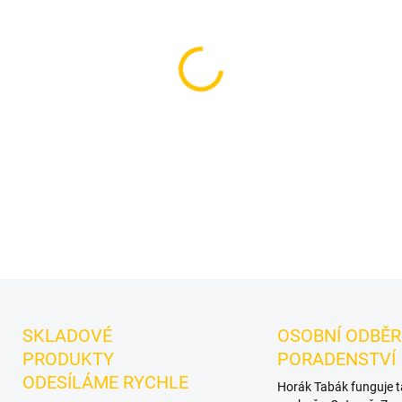
−
+
Příchuť: Meloun, Cola, Vanil
výraznější dark leaf tabák 
coca - Cola, třešeň, meloun, 
s dalšími příchutěmi.
DETAILNÍ INFORMACE
SKLADOVÉ
OSOBNÍ ODBĚR
PRODUKTY
PORADENSTVÍ
ODESÍLÁME RYCHLE
Horák Tabák funguje 