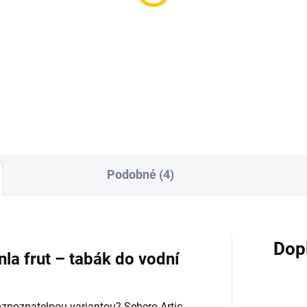
ackBurn Haribon 25g
Darkside Core Hola 2
9 Kč
899 Kč
Do košíku
Do košíku
Podobné (4)
Dop
la frut – tabák do vodní
ozpoznatelnou variantou? Sebero Artic