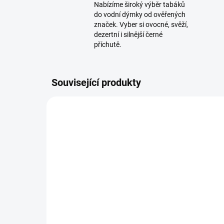
Nabízíme široký výběr tabáků
do vodní dýmky od ověřených
značek. Vyber si ovocné, svěží,
dezertní i silnější černé
příchutě.
Související produkty
TIP
TIP
SKLADEM
(>5 KS)