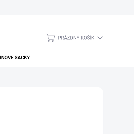
PRÁZDNÝ KOŠÍK
NÁKUPNÍ
KOŠÍK
INOVÉ SÁČKY
026
MOŽNOSTI DORUČENÍ