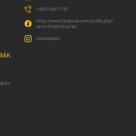
+420734617787
https://www.facebook.com/profile.php?
id=61574897324799
horaktabak/
BÁK
ejně v