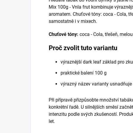
Mix 100g - Vnla frut kombinuje výrazněj
aromatem. Chuťové tóny: coca - Cola, tř
samostatně i v mixech.
Chuťové tóny:
coca - Cola, třešeň, melou
Proč zvolit tuto variantu
výraznější dark leaf základ pro zk
praktické balení 100 g
výrazný název varianty usnadňuje
Při přípravě přizpůsobte množství tabáku
konkrétní řadě. U silnějších směsí začně
intenzitu podle svých zkušeností. Prod
let.