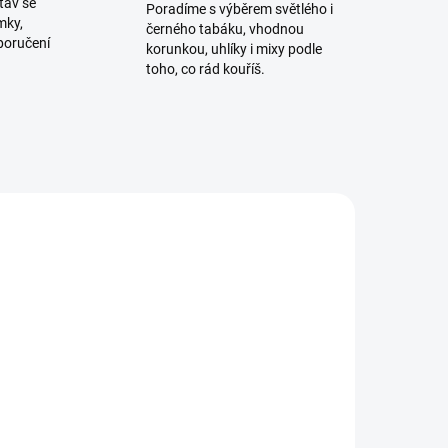
tav se
Poradíme s výběrem světlého i
mky,
černého tabáku, vhodnou
poručení
korunkou, uhlíky i mixy podle
toho, co rád kouříš.
NOVINKA
ADEM
SKLADEM
2 KS)
(4 KS)