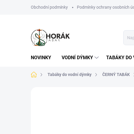
Přejít
Obchodní podmínky
Podmínky ochrany osobních ú
na
obsah
NOVINKY
VODNÍ DÝMKY
TABÁKY DO 
Domů
Tabáky do vodní dýmky
ČERNÝ TABÁK
Neohodnoceno
Podrobnosti hodn