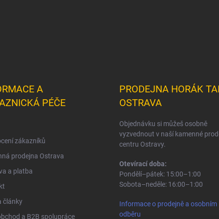
ORMACE A
PRODEJNA HORÁK TA
AZNICKÁ PÉČE
OSTRAVA
Objednávku si můžeš osobně
vyzvednout v naší kamenné prod
cení zákazníků
centru Ostravy.
ná prodejna Ostrava
Otevírací doba:
a a platba
Pondělí–pátek: 15:00–1:00
Sobota–neděle: 16:00–1:00
kt
 články
Informace o prodejně a osobním
odběru
obchod a B2B spolupráce