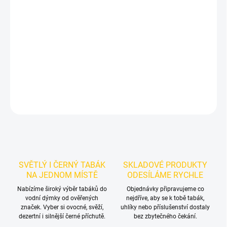
Příchuť: Jahoda, Bubble gum.
Jahodová žvýkačka.
Jibiar Gm
Strw 50g je lehčí světlý tabák do vodní dýmky s sladkým
jahodovým a žvýkačkovým profilem. Balení 50 g se hodí pro
samostatné kouření i promyšlené chuťové mixy.
DETAILNÍ INFORMACE
ZEPTAT SE
HLÍDAT
SVĚTLÝ I ČERNÝ TABÁK
SKLADOVÉ PRODUKTY
NA JEDNOM MÍSTĚ
ODESÍLÁME RYCHLE
Nabízíme široký výběr tabáků do
Objednávky připravujeme co
vodní dýmky od ověřených
nejdříve, aby se k tobě tabák,
značek. Vyber si ovocné, svěží,
uhlíky nebo příslušenství dostaly
dezertní i silnější černé příchutě.
bez zbytečného čekání.