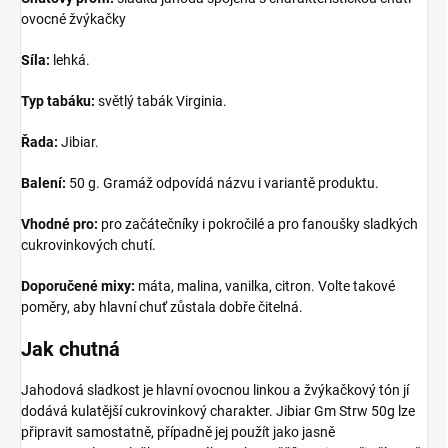
ovocné žvýkačky
Síla:
lehká.
Typ tabáku:
světlý tabák Virginia.
Řada:
Jibiar.
Balení:
50 g. Gramáž odpovídá názvu i variantě produktu.
Vhodné pro:
pro začátečníky i pokročilé a pro fanoušky sladkých
cukrovinkových chutí.
Doporučené mixy:
máta, malina, vanilka, citron. Volte takové
poměry, aby hlavní chuť zůstala dobře čitelná.
Jak chutná
Jahodová sladkost je hlavní ovocnou linkou a žvýkačkový tón jí
dodává kulatější cukrovinkový charakter. Jibiar Gm Strw 50g lze
připravit samostatně, případně jej použít jako jasně