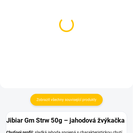
SKLADEM
SKLADEM
(2 KS)
(3 KS)
Dozaj Gold - I Crm
Dozaj Gold - Strwbrr
Strwbrry 200g
Mlkshake 200g
699 Kč
699 Kč
Do košíku
Do košíku
Zobrazit všechny související produkty
Jibiar Gm Strw 50g – jahodová žvýkačka
Chuťový profil:
sladká jahoda spojená s charakteristickou chutí