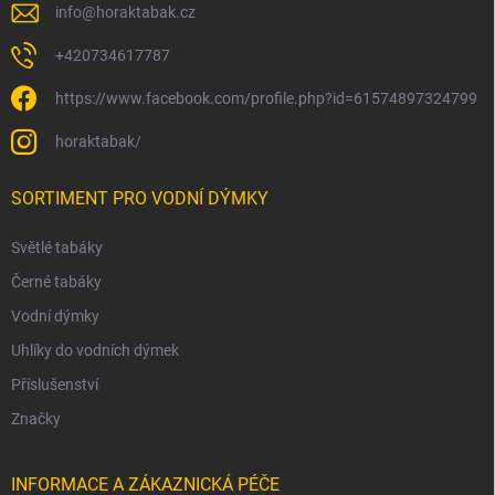
info
@
horaktabak.cz
+420734617787
https://www.facebook.com/profile.php?id=61574897324799
horaktabak/
SORTIMENT PRO VODNÍ DÝMKY
Světlé tabáky
Černé tabáky
Vodní dýmky
Uhlíky do vodních dýmek
Příslušenství
Značky
INFORMACE A ZÁKAZNICKÁ PÉČE