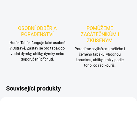
OSOBNÍ ODBĚR A
POMŮŽEME
PORADENSTVÍ
ZAČÁTEČNÍKŮM I
ZKUŠENÝM
Horák Tabák funguje také osobně
v Ostravě. Zastav se pro tabák do
Poradíme s výběrem světlého i
vodní dýmky, uhlíky, dýmky nebo
černého tabáku, vhodnou
doporučení příchutí.
korunkou, uhlíky i mixy podle
toho, co rád kouříš.
Související produkty