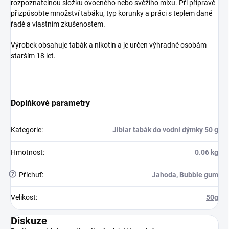
rozpoznatelnou složku ovocného nebo svěžího mixu. Při přípravě
přizpůsobte množství tabáku, typ korunky a práci s teplem dané
řadě a vlastním zkušenostem.
Výrobek obsahuje tabák a nikotin a je určen výhradně osobám
starším 18 let.
Doplňkové parametry
Kategorie
:
Jibiar tabák do vodní dýmky 50 g
Hmotnost
:
0.06 kg
?
Příchuť
:
Jahoda
,
Bubble gum
Velikost
:
50g
Diskuze