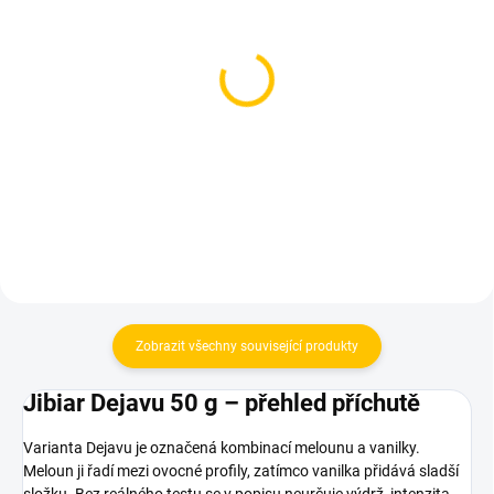
SKLADEM
SKLADEM
(>5 KS)
(>5 KS)
CULTt - 34 50g
CULTt - 96 50g
150 Kč
150 Kč
Do košíku
Do košíku
Zobrazit všechny související produkty
Jibiar Dejavu 50 g – přehled příchutě
Varianta Dejavu je označená kombinací melounu a vanilky.
Meloun ji řadí mezi ovocné profily, zatímco vanilka přidává sladší