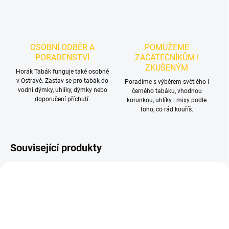
OSOBNÍ ODBĚR A
POMŮŽEME
PORADENSTVÍ
ZAČÁTEČNÍKŮM I
ZKUŠENÝM
Horák Tabák funguje také osobně
v Ostravě. Zastav se pro tabák do
Poradíme s výběrem světlého i
vodní dýmky, uhlíky, dýmky nebo
černého tabáku, vhodnou
doporučení příchutí.
korunkou, uhlíky i mixy podle
toho, co rád kouříš.
Související produkty