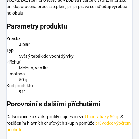
složku. Bez reálného testu se v popisu neurčuje výdrž, intenzita
ani doporučená práce s teplem; při přípravě se řiď údaji výrobce
na obalu.
Parametry produktu
Značka
Jibiar
Typ
Světlý tabák do vodní dýmky
Příchuť
Meloun, vanilka
Hmotnost
50 g
Kód produktu
911
Porovnání s dalšími příchutěmi
Další ovocné a sladší profily najdeš mezi
Jibiar tabáky 50 g
. S
rozlišením hlavních chuťových skupin pomůže
průvodce výběrem
příchutě
.