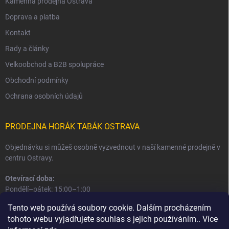
Kamenná prodejna Ostrava
Doprava a platba
Kontakt
Rady a články
Velkoobchod a B2B spolupráce
Obchodní podmínky
Ochrana osobních údajů
PRODEJNA HORÁK TABÁK OSTRAVA
Objednávku si můžeš osobně vyzvednout v naší kamenné prodejně v
centru Ostravy.
Otevírací doba:
Pondělí–pátek: 15:00–1:00
Sobota–neděle: 16:00–1:00
Tento web používá soubory cookie. Dalším procházením
tohoto webu vyjadřujete souhlas s jejich používáním.. Více
Informace o prodejně a osobním odběru