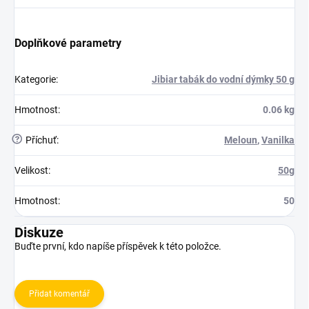
Doplňkové parametry
Kategorie
:
Jibiar tabák do vodní dýmky 50 g
Hmotnost
:
0.06 kg
?
Příchuť
:
Meloun
,
Vanilka
Velikost
:
50g
Hmotnost
:
50
Diskuze
Buďte první, kdo napíše příspěvek k této položce.
Přidat komentář