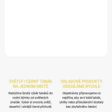
Příchuť: meloun a vanilka.
Jibiar Dejavu 50 g je světlý tabák do
vodní dýmky se dvěma deklarovanými chuťovými složkami.
Ovocný meloun doplňuje sladší vanilkový tón; cenu a aktuální
skladový stav ověř přímo na produktové kartě.
DETAILNÍ INFORMACE
ZEPTAT SE
HLÍDAT
SVĚTLÝ I ČERNÝ TABÁK
SKLADOVÉ PRODUKTY
NA JEDNOM MÍSTĚ
ODESÍLÁME RYCHLE
Nabízíme široký výběr tabáků do
Objednávky připravujeme co
vodní dýmky od ověřených
nejdříve, aby se k tobě tabák,
značek. Vyber si ovocné, svěží,
uhlíky nebo příslušenství dostaly
dezertní i silnější černé příchutě.
bez zbytečného čekání.