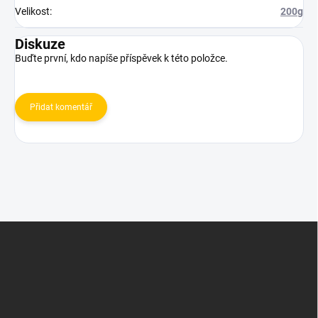
Velikost
:
200g
Diskuze
Buďte první, kdo napíše příspěvek k této položce.
Přidat komentář
Z
á
p
a
t
í