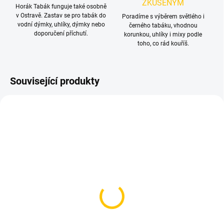
ZKUŠENÝM
Horák Tabák funguje také osobně
v Ostravě. Zastav se pro tabák do
Poradíme s výběrem světlého i
vodní dýmky, uhlíky, dýmky nebo
černého tabáku, vhodnou
doporučení příchutí.
korunkou, uhlíky i mixy podle
toho, co rád kouříš.
Související produkty
TIP
SKLADEM
SKLADEM
(>5 KS)
(>5 KS)
Kleště na uhlíky
Tesnění pod korunku
79 Kč
30 Kč