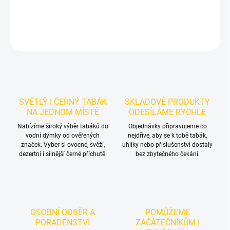
DETAILNÍ INFORMACE
ZEPTAT SE
HLÍDAT
SVĚTLÝ I ČERNÝ TABÁK
SKLADOVÉ PRODUKTY
NA JEDNOM MÍSTĚ
ODESÍLÁME RYCHLE
Nabízíme široký výběr tabáků do
Objednávky připravujeme co
vodní dýmky od ověřených
nejdříve, aby se k tobě tabák,
značek. Vyber si ovocné, svěží,
uhlíky nebo příslušenství dostaly
dezertní i silnější černé příchutě.
bez zbytečného čekání.
OSOBNÍ ODBĚR A
POMŮŽEME
PORADENSTVÍ
ZAČÁTEČNÍKŮM I