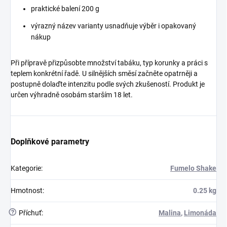
praktické balení 200 g
výrazný název varianty usnadňuje výběr i opakovaný
nákup
Při přípravě přizpůsobte množství tabáku, typ korunky a práci s
teplem konkrétní řadě. U silnějších směsí začněte opatrněji a
postupně dolaďte intenzitu podle svých zkušeností. Produkt je
určen výhradně osobám starším 18 let.
Doplňkové parametry
Kategorie
:
Fumelo Shake
Hmotnost
:
0.25 kg
?
Příchuť
:
Malina
,
Limonáda