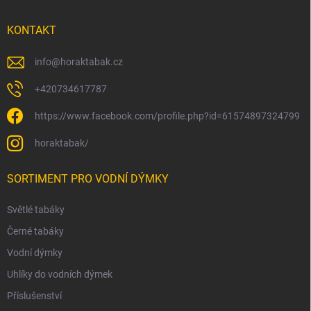
KONTAKT
info
@
horaktabak.cz
+420734617787
https://www.facebook.com/profile.php?id=61574897324799
horaktabak/
SORTIMENT PRO VODNÍ DÝMKY
Světlé tabáky
Černé tabáky
Vodní dýmky
Uhlíky do vodních dýmek
Příslušenství