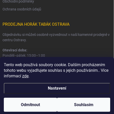
Obchodní podmínky
Ochrana osobních údajů
PRODEJNA HORÁK TABÁK OSTRAVA
Objednávku si můžeš osobně vyzvednout v naší kamenné prodejně v
centru Ostravy.
Otevírací doba:
Pondělí–pátek: 15:00–1:00
Sobota–neděle: 16:00–1:00
Tento web používá soubory cookie. Dalším procházením
tohoto webu vyjadřujete souhlas s jejich používáním.. Více
Informace o prodejně a osobním odběru
informací
zde
.
Nastavení
Copyright 2026
Horák Tabák
. Všechna práva vyhrazena.
Odmítnout
Souhlasím
Vytvořil Shoptet