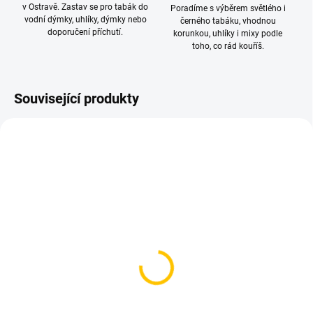
v Ostravě. Zastav se pro tabák do
Poradíme s výběrem světlého i
vodní dýmky, uhlíky, dýmky nebo
černého tabáku, vhodnou
doporučení příchutí.
korunkou, uhlíky i mixy podle
toho, co rád kouříš.
Související produkty
SKLADEM
SKLADEM
(2 KS)
(>5 KS)
Dozaj Gold - Blue Sky
CULTt - 10 50g
200g
150 Kč
699 Kč