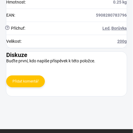
Hmotnost
:
0.25 kg
EAN
:
5908280783796
?
Příchuť
:
Led
,
Borůvka
Velikost
:
200g
Diskuze
Buďte první, kdo napíše příspěvek k této položce.
Přidat komentář
Z