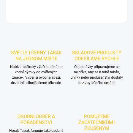
DETAILNÍ INFORMACE
ZEPTAT SE
HLÍDAT
SVĚTLÝ I ČERNÝ TABÁK
SKLADOVÉ PRODUKTY
NA JEDNOM MÍSTĚ
ODESÍLÁME RYCHLE
Nabízíme široký výběr tabáků do
Objednávky připravujeme co
vodní dýmky od ověřených
nejdříve, aby se k tobě tabák,
značek. Vyber si ovocné, svěží,
uhlíky nebo příslušenství dostaly
dezertní i silnější černé příchutě.
bez zbytečného čekání.
OSOBNÍ ODBĚR A
POMŮŽEME
PORADENSTVÍ
ZAČÁTEČNÍKŮM I
ZKUŠENÝM
Horák Tabák funguje také osobně