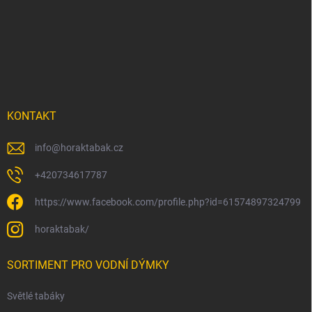
á
p
a
t
í
KONTAKT
info
@
horaktabak.cz
+420734617787
https://www.facebook.com/profile.php?id=61574897324799
horaktabak/
SORTIMENT PRO VODNÍ DÝMKY
Světlé tabáky