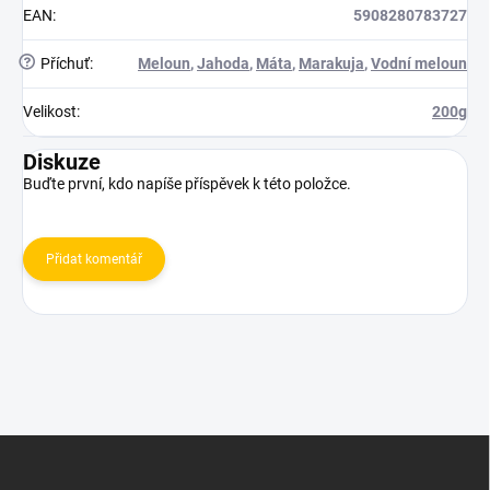
EAN
:
5908280783727
?
Příchuť
:
Meloun
,
Jahoda
,
Máta
,
Marakuja
,
Vodní meloun
Velikost
:
200g
Diskuze
Buďte první, kdo napíše příspěvek k této položce.
Přidat komentář
Z
á