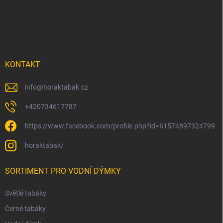
p
a
t
í
KONTAKT
info
@
horaktabak.cz
+420734617787
https://www.facebook.com/profile.php?id=61574897324799
horaktabak/
SORTIMENT PRO VODNÍ DÝMKY
Světlé tabáky
Černé tabáky