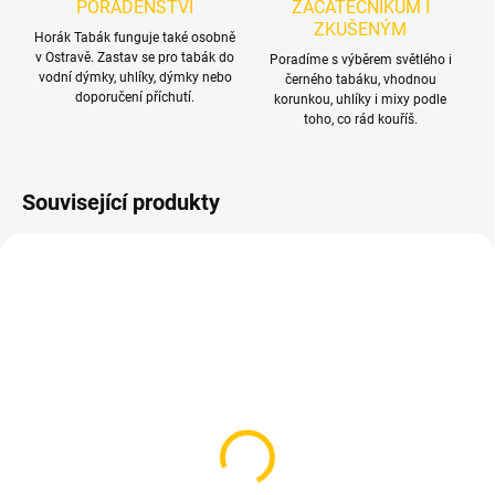
PORADENSTVÍ
ZAČÁTEČNÍKŮM I
ZKUŠENÝM
Horák Tabák funguje také osobně
v Ostravě. Zastav se pro tabák do
Poradíme s výběrem světlého i
vodní dýmky, uhlíky, dýmky nebo
černého tabáku, vhodnou
doporučení příchutí.
korunkou, uhlíky i mixy podle
toho, co rád kouříš.
Související produkty
TIP
SKLADEM
SKLADEM
(>5 KS)
(>5 KS)
Tesnění pod korunku
Kleště na uhlíky