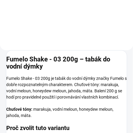
30 Kč
79 Kč
Do košíku
Do košíku
Fumelo Shake - 03 200g – tabák do
vodní dýmky
Fumelo Shake - 03 200g je tabák do vodní dýmky značky Fumelo s
dobře rozpoznatelným charakterem. Chuťové tóny: marakuja,
vodní meloun, honeydew meloun, jahoda, máta. Balení 200 g se
hodí pro pravidelné použití i porovnávání vlastních kombinací.
Chuťové tóny:
marakuja, vodní meloun, honeydew meloun,
jahoda, máta.
Proč zvolit tuto variantu