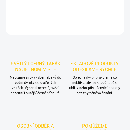
mixů.
DETAILNÍ INFORMACE
ZEPTAT SE
HLÍDAT
SVĚTLÝ I ČERNÝ TABÁK
SKLADOVÉ PRODUKTY
NA JEDNOM MÍSTĚ
ODESÍLÁME RYCHLE
Nabízíme široký výběr tabáků do
Objednávky připravujeme co
vodní dýmky od ověřených
nejdříve, aby se k tobě tabák,
značek. Vyber si ovocné, svěží,
uhlíky nebo příslušenství dostaly
dezertní i silnější černé příchutě.
bez zbytečného čekání.
OSOBNÍ ODBĚR A
POMŮŽEME