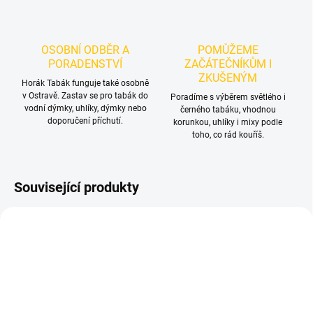
OSOBNÍ ODBĚR A
POMŮŽEME
PORADENSTVÍ
ZAČÁTEČNÍKŮM I
ZKUŠENÝM
Horák Tabák funguje také osobně
v Ostravě. Zastav se pro tabák do
Poradíme s výběrem světlého i
vodní dýmky, uhlíky, dýmky nebo
černého tabáku, vhodnou
doporučení příchutí.
korunkou, uhlíky i mixy podle
toho, co rád kouříš.
Související produkty