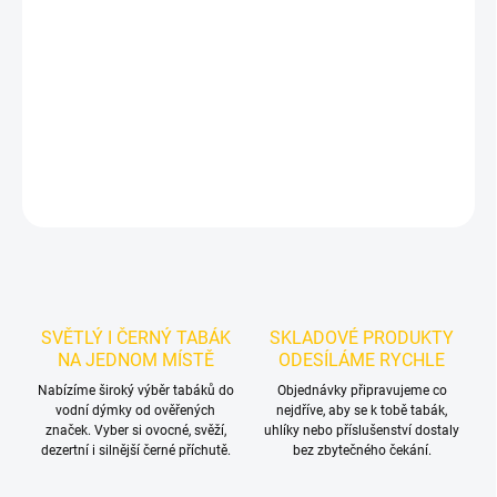
Příchuť: Švestka.
Dozaj Gold - Plm 200g
je světlý tabák do vodní
dýmky značky Dozaj.
Chuťové tóny:
švestky. Dobrá volba pro
samostatnou přípravu i kreativní mixy.
DETAILNÍ INFORMACE
ZEPTAT SE
HLÍDAT
SVĚTLÝ I ČERNÝ TABÁK
SKLADOVÉ PRODUKTY
NA JEDNOM MÍSTĚ
ODESÍLÁME RYCHLE
Nabízíme široký výběr tabáků do
Objednávky připravujeme co
vodní dýmky od ověřených
nejdříve, aby se k tobě tabák,
značek. Vyber si ovocné, svěží,
uhlíky nebo příslušenství dostaly
dezertní i silnější černé příchutě.
bez zbytečného čekání.