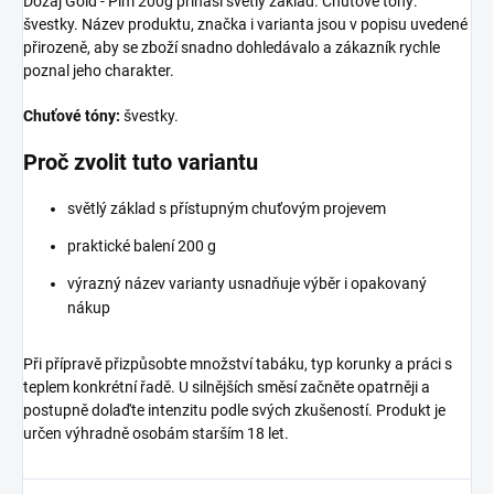
Dozaj Gold - Plm 200g přináší světlý základ. Chuťové tóny:
švestky. Název produktu, značka i varianta jsou v popisu uvedené
přirozeně, aby se zboží snadno dohledávalo a zákazník rychle
poznal jeho charakter.
Chuťové tóny:
švestky.
Proč zvolit tuto variantu
světlý základ s přístupným chuťovým projevem
praktické balení 200 g
výrazný název varianty usnadňuje výběr i opakovaný
nákup
Při přípravě přizpůsobte množství tabáku, typ korunky a práci s
teplem konkrétní řadě. U silnějších směsí začněte opatrněji a
postupně dolaďte intenzitu podle svých zkušeností. Produkt je
určen výhradně osobám starším 18 let.