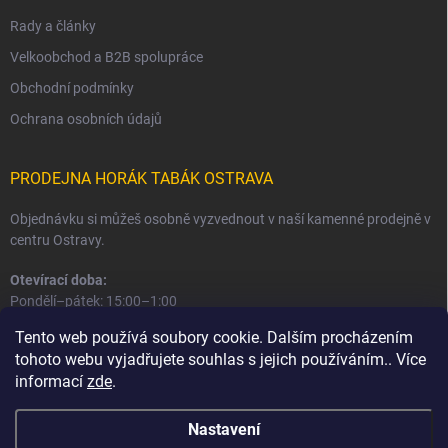
Rady a články
Velkoobchod a B2B spolupráce
Obchodní podmínky
Ochrana osobních údajů
PRODEJNA HORÁK TABÁK OSTRAVA
Objednávku si můžeš osobně vyzvednout v naší kamenné prodejně v
centru Ostravy.
Otevírací doba:
Pondělí–pátek: 15:00–1:00
Sobota–neděle: 16:00–1:00
Tento web používá soubory cookie. Dalším procházením
tohoto webu vyjadřujete souhlas s jejich používáním.. Více
Informace o prodejně a osobním odběru
informací
zde
.
Nastavení