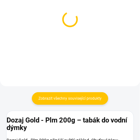
SKLADEM
SKLADEM
(2 KS)
(1 KS)
Azure BLACK - Plmbrry
Dozaj Gold - Black Star
250g
200g
1 199 Kč
699 Kč
Do košíku
Do košíku
Zobrazit všechny související produkty
Dozaj Gold - Plm 200g – tabák do vodní
dýmky