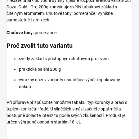
Hledáte tabák do vodní dýmky s jasně rozpoznatelnou variantou?
Dozaj Gold - Org 200g kombinuje světlý tabákový základ s
čitelným aromatem. Chuťové tóny: pomeranče. Vynikne
samostatně i v mixech.
Chuťové tóny:
pomeranče.
Proč zvolit tuto variantu
světlý základ s přístupným chuťovým projevem
praktické balení 200 g
výrazný název varianty usnadňuje výběr i opakovaný
nákup
Při přípravě přizpůsobte množství tabáku, typ korunky a práci s
teplem konkrétní řadě. U silnějších směsí začněte opatrněji a
postupně dolaďte intenzitu podle svých zkušeností. Produkt je
určen výhradně osobám starším 18 let.