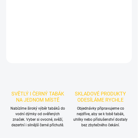
Příchuť: Pomeranč.
Dozaj Gold - Org 200g
je světlý tabák do
vodní dýmky značky Dozaj.
Chuťové tóny:
pomeranče. Vynikne
samostatně a nabízí prostor pro vlastní kombinace.
DETAILNÍ INFORMACE
ZEPTAT SE
HLÍDAT
SVĚTLÝ I ČERNÝ TABÁK
SKLADOVÉ PRODUKTY
NA JEDNOM MÍSTĚ
ODESÍLÁME RYCHLE
Nabízíme široký výběr tabáků do
Objednávky připravujeme co
vodní dýmky od ověřených
nejdříve, aby se k tobě tabák,
značek. Vyber si ovocné, svěží,
uhlíky nebo příslušenství dostaly
dezertní i silnější černé příchutě.
bez zbytečného čekání.