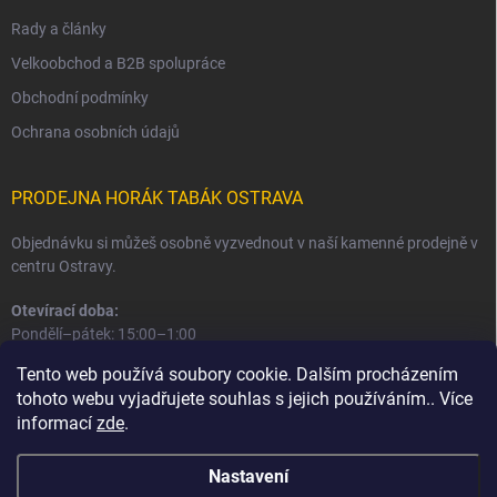
Rady a články
Velkoobchod a B2B spolupráce
Obchodní podmínky
Ochrana osobních údajů
PRODEJNA HORÁK TABÁK OSTRAVA
Objednávku si můžeš osobně vyzvednout v naší kamenné prodejně v
centru Ostravy.
Otevírací doba:
Pondělí–pátek: 15:00–1:00
Sobota–neděle: 16:00–1:00
Tento web používá soubory cookie. Dalším procházením
tohoto webu vyjadřujete souhlas s jejich používáním.. Více
Informace o prodejně a osobním odběru
informací
zde
.
Nastavení