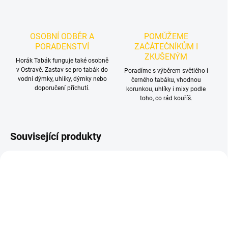
OSOBNÍ ODBĚR A
POMŮŽEME
PORADENSTVÍ
ZAČÁTEČNÍKŮM I
ZKUŠENÝM
Horák Tabák funguje také osobně
v Ostravě. Zastav se pro tabák do
Poradíme s výběrem světlého i
vodní dýmky, uhlíky, dýmky nebo
černého tabáku, vhodnou
doporučení příchutí.
korunkou, uhlíky i mixy podle
toho, co rád kouříš.
Související produkty
NOVINKA