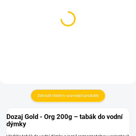
SKLADEM
SKLADEM
(1 KS)
(1 KS)
Azure Gold 250g - Winter
Starline - Summer Fizz
Orng
250g
1 199 Kč
899 Kč
Do košíku
Do košíku
Zobrazit všechny související produkty
Dozaj Gold - Org 200g – tabák do vodní
dýmky