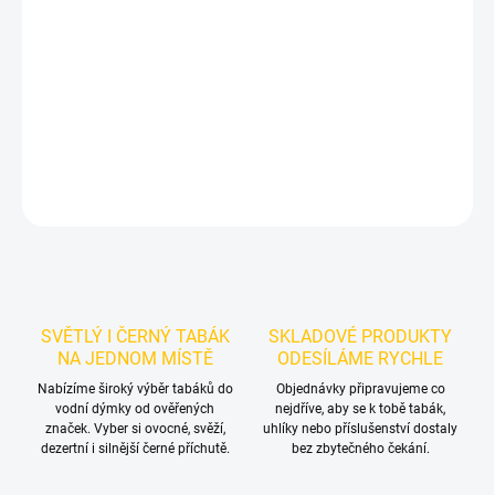
Příchuť: Máta.
Dozaj Gold - Mnt 200g
je světlý tabák do vodní
dýmky značky Dozaj.
Chuťové tóny:
máty. Hodí se samostatně i
jako základ vlastních mixů.
DETAILNÍ INFORMACE
ZEPTAT SE
HLÍDAT
SVĚTLÝ I ČERNÝ TABÁK
SKLADOVÉ PRODUKTY
NA JEDNOM MÍSTĚ
ODESÍLÁME RYCHLE
Nabízíme široký výběr tabáků do
Objednávky připravujeme co
vodní dýmky od ověřených
nejdříve, aby se k tobě tabák,
značek. Vyber si ovocné, svěží,
uhlíky nebo příslušenství dostaly
dezertní i silnější černé příchutě.
bez zbytečného čekání.