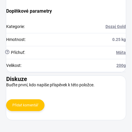
Doplňkové parametry
Kategorie
:
Dozaj Gold
Hmotnost
:
0.25 kg
?
Příchuť
:
Máta
Velikost
:
200g
Diskuze
Buďte první, kdo napíše příspěvek k této položce.
Přidat komentář