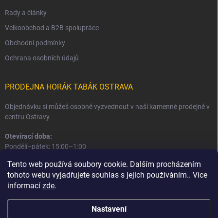
Rady a články
Velkoobchod a B2B spolupráce
Obchodní podmínky
Ochrana osobních údajů
PRODEJNA HORÁK TABÁK OSTRAVA
Objednávku si můžeš osobně vyzvednout v naší kamenné prodejně v
centru Ostravy.
Otevírací doba:
Pondělí–pátek: 15:00–1:00
Sobota–neděle: 16:00–1:00
Tento web používá soubory cookie. Dalším procházením
tohoto webu vyjadřujete souhlas s jejich používáním.. Více
Informace o prodejně a osobním odběru
informací
zde
.
Nastavení