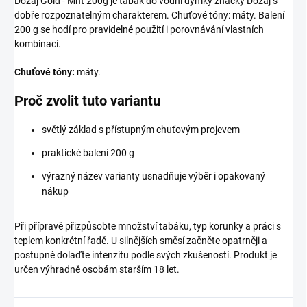
Dozaj Gold - Mnt 200g je tabák do vodní dýmky značky Dozaj s
dobře rozpoznatelným charakterem. Chuťové tóny: máty. Balení
200 g se hodí pro pravidelné použití i porovnávání vlastních
kombinací.
Chuťové tóny:
máty.
Proč zvolit tuto variantu
světlý základ s přístupným chuťovým projevem
praktické balení 200 g
výrazný název varianty usnadňuje výběr i opakovaný
nákup
Při přípravě přizpůsobte množství tabáku, typ korunky a práci s
teplem konkrétní řadě. U silnějších směsí začněte opatrněji a
postupně dolaďte intenzitu podle svých zkušeností. Produkt je
určen výhradně osobám starším 18 let.