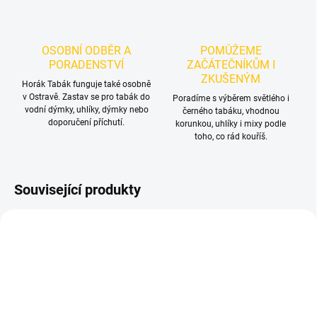
OSOBNÍ ODBĚR A
POMŮŽEME
PORADENSTVÍ
ZAČÁTEČNÍKŮM I
ZKUŠENÝM
Horák Tabák funguje také osobně
v Ostravě. Zastav se pro tabák do
Poradíme s výběrem světlého i
vodní dýmky, uhlíky, dýmky nebo
černého tabáku, vhodnou
doporučení příchutí.
korunkou, uhlíky i mixy podle
toho, co rád kouříš.
Související produkty
NOVINKA