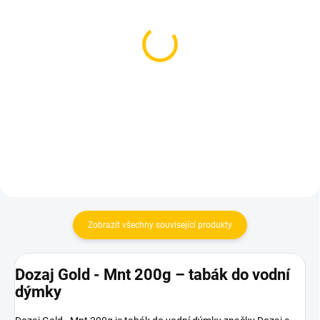
SKLADEM
SKLADEM
(2 KS)
(1 KS)
Starwalker Mount Cain
Theo JO! Los Mintos
250g
200g
849 Kč
759 Kč
Do košíku
Do košíku
Zobrazit všechny související produkty
Dozaj Gold - Mnt 200g – tabák do vodní
dýmky