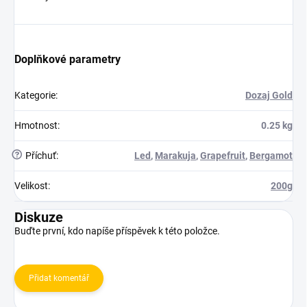
Doplňkové parametry
Kategorie
:
Dozaj Gold
Hmotnost
:
0.25 kg
?
Příchuť
:
Led
,
Marakuja
,
Grapefruit
,
Bergamot
Velikost
:
200g
Diskuze
Buďte první, kdo napíše příspěvek k této položce.
Přidat komentář