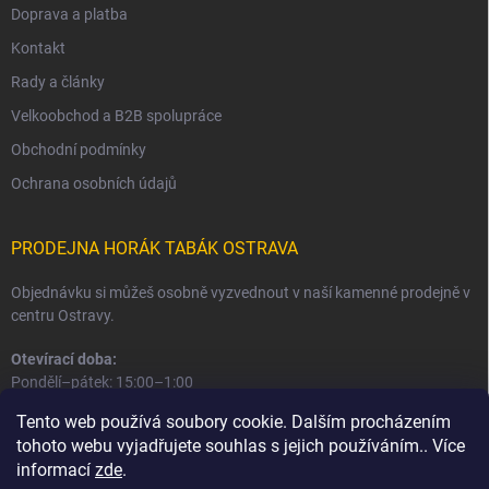
Doprava a platba
Kontakt
Rady a články
Velkoobchod a B2B spolupráce
Obchodní podmínky
Ochrana osobních údajů
PRODEJNA HORÁK TABÁK OSTRAVA
Objednávku si můžeš osobně vyzvednout v naší kamenné prodejně v
centru Ostravy.
Otevírací doba:
Pondělí–pátek: 15:00–1:00
Sobota–neděle: 16:00–1:00
Tento web používá soubory cookie. Dalším procházením
tohoto webu vyjadřujete souhlas s jejich používáním.. Více
Informace o prodejně a osobním odběru
informací
zde
.