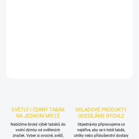
−
+
Přidat do košíku
Příchuť: Led, Marakuja, Grapefruit, Bergamot.
Dozaj Gold - Lost
Id 200g
je světlý tabák do vodní dýmky značky Dozaj.
Chuťové
tóny:
marakuji, bergamotu, grapefruitu a ledu. Dobrá volba pro
samostatnou přípravu i kreativní mixy.
DETAILNÍ INFORMACE
ZEPTAT SE
HLÍDAT
SVĚTLÝ I ČERNÝ TABÁK
SKLADOVÉ PRODUKTY
NA JEDNOM MÍSTĚ
ODESÍLÁME RYCHLE
Nabízíme široký výběr tabáků do
Objednávky připravujeme co
vodní dýmky od ověřených
nejdříve, aby se k tobě tabák,
značek. Vyber si ovocné, svěží,
uhlíky nebo příslušenství dostaly