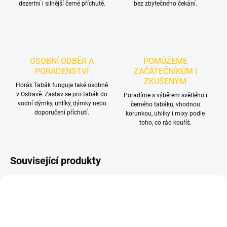
dezertní i silnější černé příchutě.
bez zbytečného čekání.
OSOBNÍ ODBĚR A
POMŮŽEME
PORADENSTVÍ
ZAČÁTEČNÍKŮM I
ZKUŠENÝM
Horák Tabák funguje také osobně
v Ostravě. Zastav se pro tabák do
Poradíme s výběrem světlého i
vodní dýmky, uhlíky, dýmky nebo
černého tabáku, vhodnou
doporučení příchutí.
korunkou, uhlíky i mixy podle
toho, co rád kouříš.
Související produkty
TIP
NOVINKA