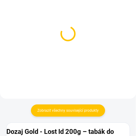
SKLADEM
SKLADEM
(2 KS)
(1 KS)
Smyrna Gold - Mousse
Starline - Exotic Mix
Mrcja 200g
250g
639 Kč
899 Kč
Do košíku
Do košíku
Zobrazit všechny související produkty
Dozaj Gold - Lost Id 200g – tabák do