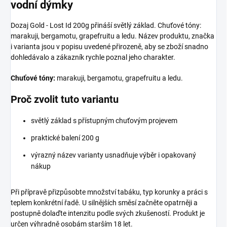
vodní dýmky
Dozaj Gold - Lost Id 200g přináší světlý základ. Chuťové tóny:
marakuji, bergamotu, grapefruitu a ledu. Název produktu, značka
i varianta jsou v popisu uvedené přirozeně, aby se zboží snadno
dohledávalo a zákazník rychle poznal jeho charakter.
Chuťové tóny:
marakuji, bergamotu, grapefruitu a ledu.
Proč zvolit tuto variantu
světlý základ s přístupným chuťovým projevem
praktické balení 200 g
výrazný název varianty usnadňuje výběr i opakovaný
nákup
Při přípravě přizpůsobte množství tabáku, typ korunky a práci s
teplem konkrétní řadě. U silnějších směsí začněte opatrněji a
postupně dolaďte intenzitu podle svých zkušeností. Produkt je
určen výhradně osobám starším 18 let.