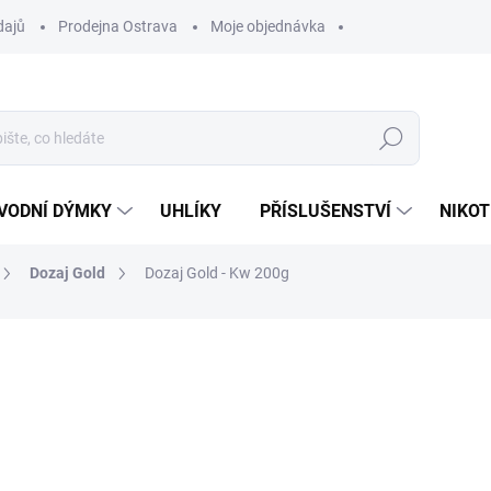
dajů
Prodejna Ostrava
Moje objednávka
Hledat
VODNÍ DÝMKY
UHLÍKY
PŘÍSLUŠENSTVÍ
NIKOT
Dozaj Gold
Dozaj Gold - Kw 200g
ocení
ZNAČKA:
DOZAJ
699 Kč
Měrná
VYPRODÁNO
cena:
MOŽNOSTI DORUČENÍ