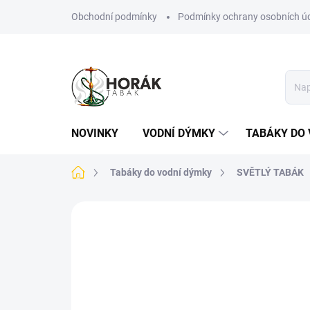
Přejít
Obchodní podmínky
Podmínky ochrany osobních ú
na
obsah
NOVINKY
VODNÍ DÝMKY
TABÁKY DO 
Domů
Tabáky do vodní dýmky
SVĚTLÝ TABÁK
Neohodnoceno
Podrobnosti hodn