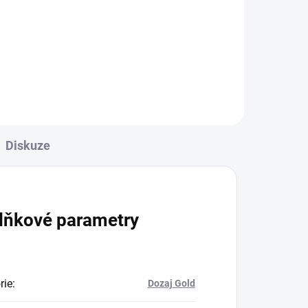
Diskuze
lňkové parametry
rie
:
Dozaj Gold