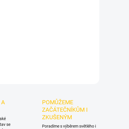
Kw 200g
je světlý tabák do vodní dýmky značky
obrá volba pro samostatnou přípravu i kreativní
ZEPTAT SE
HLÍDAT
 A
POMŮŽEME
ZAČÁTEČNÍKŮM I
ZKUŠENÝM
také
tav se
Poradíme s výběrem světlého i