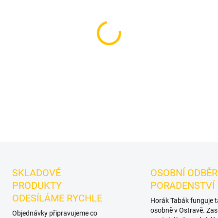
Příchuť: Kiwi.
Dozaj Gold - 
Dozaj.
Chuťové tóny:
kiwi. D
mixy.
DETAILNÍ INFORMACE
SKLADOVÉ
OSOBNÍ ODBĚR
PRODUKTY
PORADENSTVÍ
ODESÍLÁME RYCHLE
Horák Tabák funguje 
osobně v Ostravě. Zas
Objednávky připravujeme co