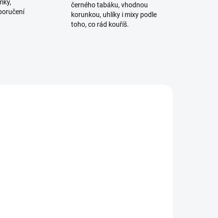
mky,
černého tabáku, vhodnou
poručení
korunkou, uhlíky i mixy podle
toho, co rád kouříš.