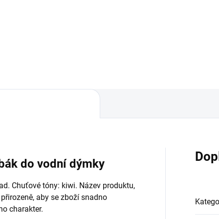
 Kč
Do košíku
Dop
abák do vodní dýmky
ad. Chuťové tóny: kiwi. Název produktu,
 přirozeně, aby se zboží snadno
Katego
ho charakter.