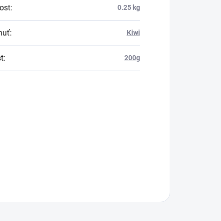
ost
:
0.25 kg
huť
:
Kiwi
t
:
200g