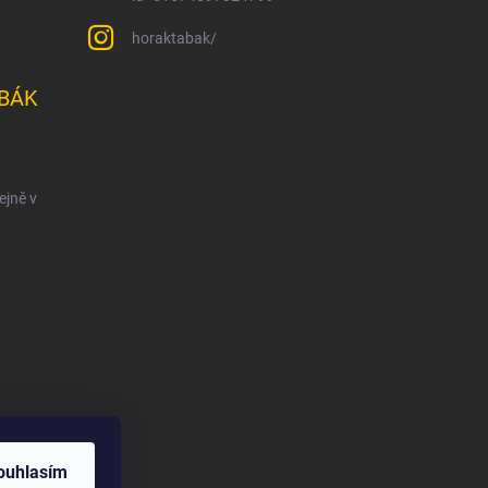
horaktabak/
BÁK
ejně v
ouhlasím