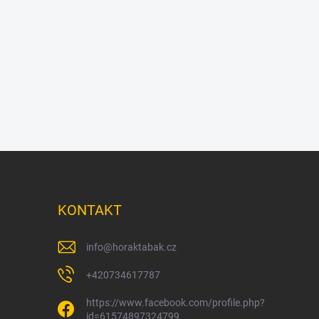
KONTAKT
info
@
horaktabak.cz
+420734617787
https://www.facebook.com/profile.php?
id=61574897324799