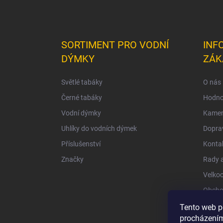
SORTIMENT PRO VODNÍ
INF
DÝMKY
ZÁK
Světlé tabáky
O nás
Černé tabáky
Hodno
Vodní dýmky
Kamen
Uhlíky do vodních dýmek
Doprav
Příslušenství
Konta
Značky
Rady a
Velko
Obcho
Ochra
Tento web p
procházením