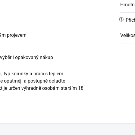
Hmotn
?
Příc
vým projevem
Velikos
 výběr i opakovaný nákup
, typ korunky a práci s teplem
te opatrněji a postupně dolaďte
ukt je určen výhradně osobám starším 18