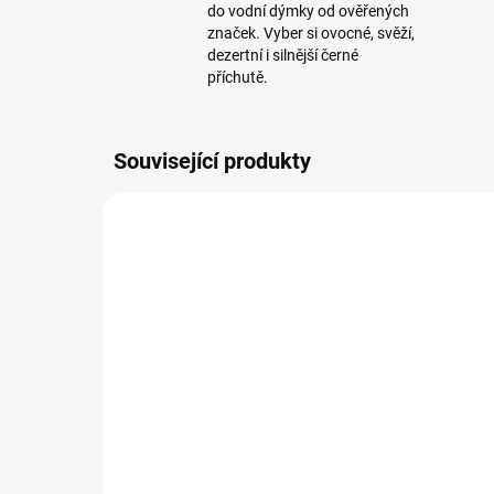
do vodní dýmky od ověřených
značek. Vyber si ovocné, svěží,
dezertní i silnější černé
příchutě.
Související produkty
TIP
SKLADEM
(>5 KS)
Tesnění pod korunku
Kle