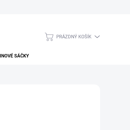
PRÁZDNÝ KOŠÍK
NÁKUPNÍ
KOŠÍK
INOVÉ SÁČKY