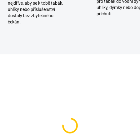
pro tabák do vodní dý
nejdříve, aby se k tobě tabák,
uhlíky, dýmky nebo do
uhlíky nebo příslušenství
příchutí.
dostaly bez zbytečného
čekání.
SKLADEM
(>5 KS)
ště na uhlíky