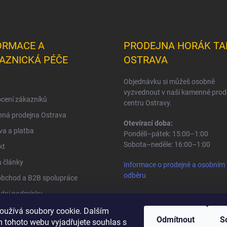
ORMACE A
PRODEJNA HORÁK TA
AZNICKÁ PÉČE
OSTRAVA
Objednávku si můžeš osobně
vyzvednout v naší kamenné prod
cení zákazníků
centru Ostravy.
ná prodejna Ostrava
Otevírací doba:
a a platba
Pondělí–pátek: 15:00–1:00
Sobota–neděle: 16:00–1:00
kt
 články
Informace o prodejně a osobním
odběru
obchod a B2B spolupráce
dní podmínky
na osobních údajů
oužívá soubory cookie. Dalším
Odmítnout
S
 tohoto webu vyjadřujete souhlas s