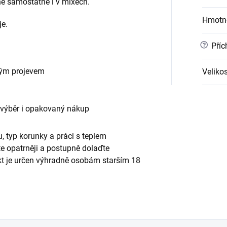
ne samostatně i v mixech.
Hmotn
e.
?
Příc
vým projevem
Velikos
 výběr i opakovaný nákup
, typ korunky a práci s teplem
te opatrněji a postupně dolaďte
ukt je určen výhradně osobám starším 18