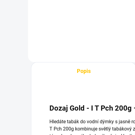
200g
15
759 Kč
Do košíku
Popis
Dozaj Gold - I T Pch 200g
Hledáte tabák do vodní dýmky s jasně ro
T Pch 200g kombinuje světlý tabákový 