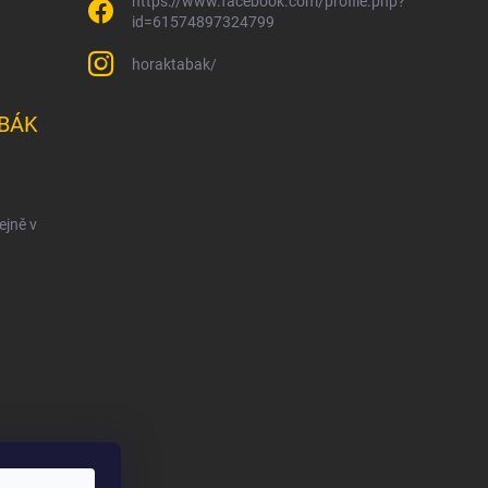
https://www.facebook.com/profile.php?
id=61574897324799
horaktabak/
BÁK
ejně v