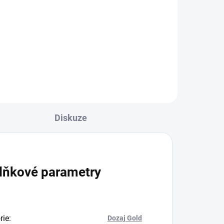
79 Kč
Do košíku
Diskuze
lňkové parametry
rie
:
Dozaj Gold