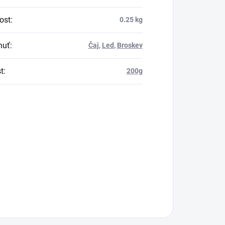
ost
:
0.25 kg
huť
:
Čaj
,
Led
,
Broskev
t
:
200g