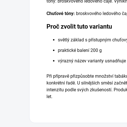
tóny: broskvového ledového čaje. Vynik
Chuťové tóny:
broskvového ledového čaj
Proč zvolit tuto variantu
světlý základ s přístupným chuťo
praktické balení 200 g
výrazný název varianty usnadňuje
Při přípravě přizpůsobte množství tabáku
konkrétní řadě. U silnějších směsí začně
intenzitu podle svých zkušeností. Prod
let.