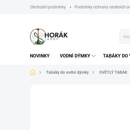
Přejít
Obchodní podmínky
Podmínky ochrany osobních ú
na
obsah
NOVINKY
VODNÍ DÝMKY
TABÁKY DO 
Domů
Tabáky do vodní dýmky
SVĚTLÝ TABÁK
Neohodnoceno
Podrobnosti hodn