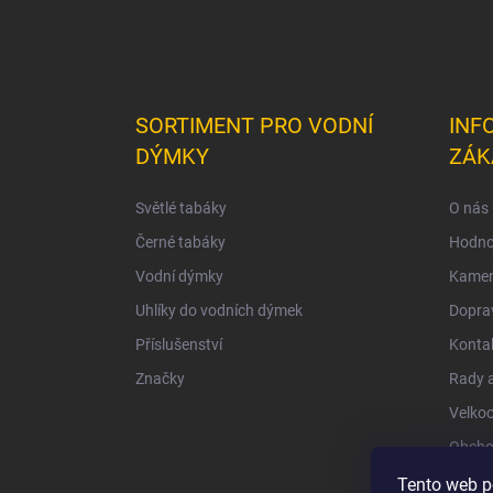
SORTIMENT PRO VODNÍ
INF
DÝMKY
ZÁK
Světlé tabáky
O nás
Černé tabáky
Hodno
Vodní dýmky
Kamen
Uhlíky do vodních dýmek
Doprav
Příslušenství
Konta
Značky
Rady a
Velko
Obcho
Ochra
Tento web p