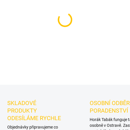
−
+
Příchuť: Čaj, Led, Broskev.
D
dýmky značky Dozaj.
Chuťov
samostatně i jako základ vla
DETAILNÍ INFORMACE
SKLADOVÉ
OSOBNÍ ODBĚR
PRODUKTY
PORADENSTVÍ
ODESÍLÁME RYCHLE
Horák Tabák funguje 
osobně v Ostravě. Zas
Objednávky připravujeme co