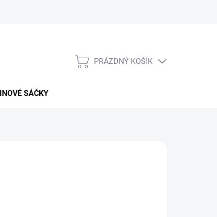
PRÁZDNÝ KOŠÍK
NÁKUPNÍ
KOŠÍK
INOVÉ SÁČKY
026
MOŽNOSTI DORUČENÍ