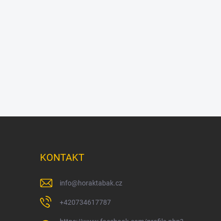
KONTAKT
info
@
horaktabak.cz
+420734617787