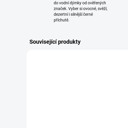
do vodní dýmky od ověřených
značek. Vyber si ovocné, svěží,
dezertní i silnější černé
příchutě.
Související produkty
SKLADEM
(>5 KS)
Maridan Beach Iced Tea
CUL