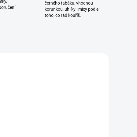
mky,
černého tabáku, vhodnou
poručení
korunkou, uhlíky i mixy podle
toho, co rád kouříš.
ADEM
SKLADEM
4 KS)
(>5 KS)
ay
Kleště na uhlíky