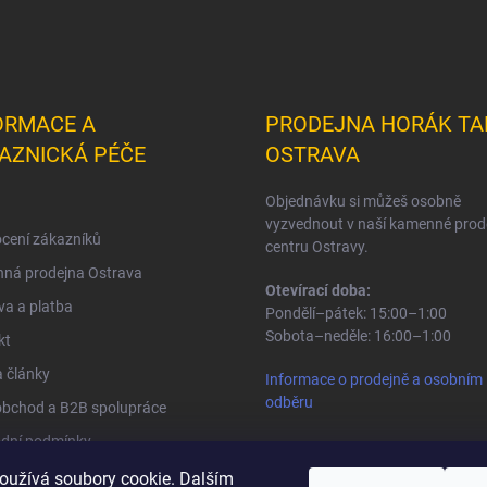
ORMACE A
PRODEJNA HORÁK TA
AZNICKÁ PÉČE
OSTRAVA
Objednávku si můžeš osobně
vyzvednout v naší kamenné prod
cení zákazníků
centru Ostravy.
ná prodejna Ostrava
Otevírací doba:
a a platba
Pondělí–pátek: 15:00–1:00
Sobota–neděle: 16:00–1:00
kt
 články
Informace o prodejně a osobním
odběru
obchod a B2B spolupráce
dní podmínky
na osobních údajů
oužívá soubory cookie. Dalším