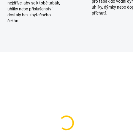
pro tabák do vodní dý
nejdříve, aby se k tobě tabák,
uhlíky, dýmky nebo do
uhlíky nebo příslušenství
příchutí.
dostaly bez zbytečného
čekání.
TIP
SKLADEM
SKL
(>5 KS)
(
Tt - 76 50g
Overdozz Judgment D