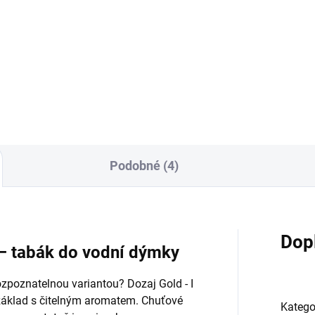
50g
0 Kč
199 Kč
Do košíku
Do košíku
Podobné (4)
Dop
 – tabák do vodní dýmky
zpoznatelnou variantou? Dozaj Gold - I
základ s čitelným aromatem. Chuťové
Katego