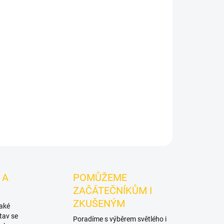
Přidat do košíku
ozaj Gold - I T Pch 200g
je světlý tabák do vodní
é tóny:
broskvového ledového čaje. Hodí se
stních mixů.
ZEPTAT SE
HLÍDAT
 A
POMŮŽEME
ZAČÁTEČNÍKŮM I
ZKUŠENÝM
také
tav se
Poradíme s výběrem světlého i