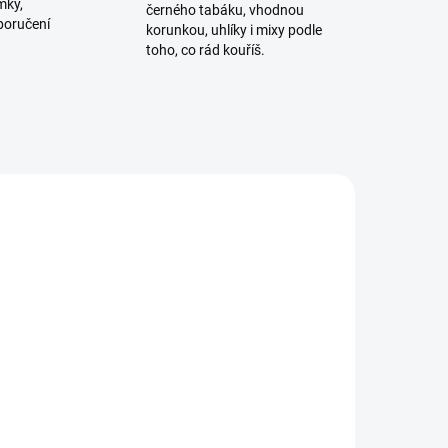
mky,
černého tabáku, vhodnou
poručení
korunkou, uhlíky i mixy podle
toho, co rád kouříš.
ADEM
SKLADEM
2 KS)
(1 KS)
Azure BLACK -