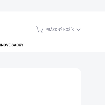
PRÁZDNÝ KOŠÍK
NÁKUPNÍ
KOŠÍK
INOVÉ SÁČKY
026
MOŽNOSTI DORUČENÍ