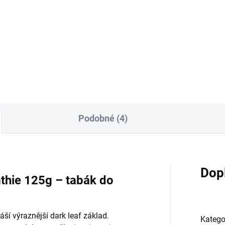
Pynapl
200 Kč
410 Kč
Do košíku
Do košíku
Podobné (4)
Dop
thie 125g – tabák do
ší výraznější dark leaf základ.
Katego