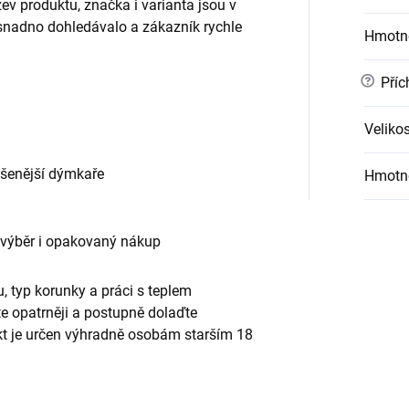
v produktu, značka i varianta jsou v
 snadno dohledávalo a zákazník rychle
Hmotn
?
Příc
Velikos
ušenější dýmkaře
Hmotn
 výběr i opakovaný nákup
, typ korunky a práci s teplem
te opatrněji a postupně dolaďte
ukt je určen výhradně osobám starším 18