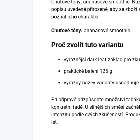
Chuťové tóny: ananasové smoothie. Náze
popisu uvedené přirozeně, aby se zboží
poznal jeho charakter.
Chuťové tóny:
ananasové smoothie.
Proč zvolit tuto variantu
výraznější dark leaf základ pro zk
praktické balení 125 g
výrazný název varianty usnadňuje
Při přípravě přizpůsobte množství tabáku
konkrétní řadě. U silnějších směsí začně
intenzitu podle svých zkušeností. Prod
let.