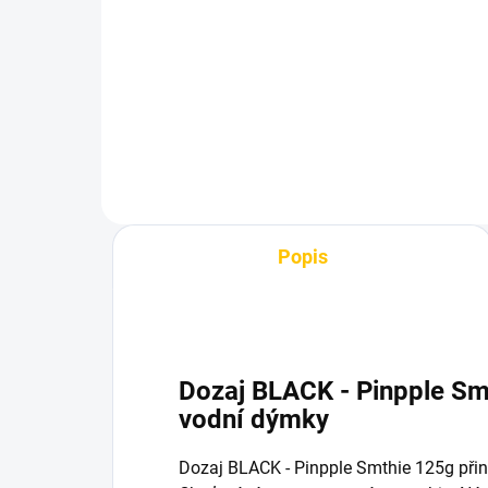
100g
1 
530 Kč
Do košíku
Popis
Dozaj BLACK - Pinpple Sm
vodní dýmky
Dozaj BLACK - Pinpple Smthie 125g přiná