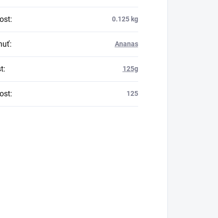
ost
:
0.125 kg
huť
:
Ananas
t
:
125g
ost
:
125