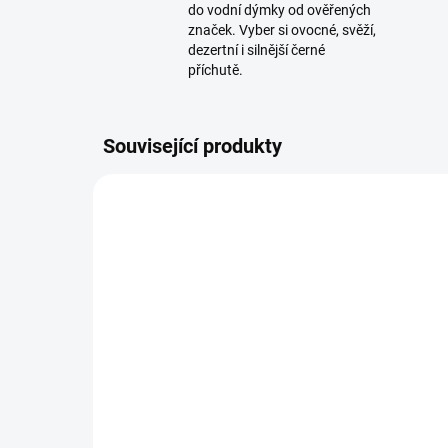
do vodní dýmky od ověřených
značek. Vyber si ovocné, svěží,
dezertní i silnější černé
příchutě.
Související produkty
SKLADEM
(>5 KS)
BlackBurn Shocked Anna
Bo