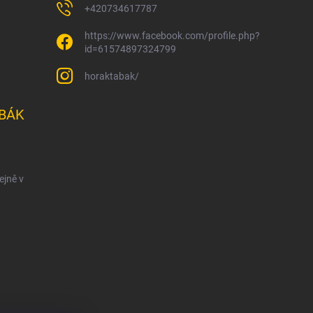
+420734617787
https://www.facebook.com/profile.php?
id=61574897324799
horaktabak/
BÁK
ejně v