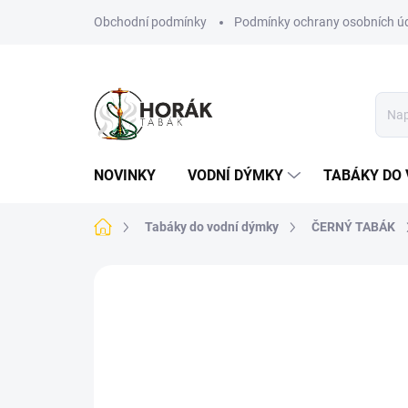
Přejít
Obchodní podmínky
Podmínky ochrany osobních ú
na
obsah
NOVINKY
VODNÍ DÝMKY
TABÁKY DO 
Domů
Tabáky do vodní dýmky
ČERNÝ TABÁK
Neohodnoceno
Podrobnosti hodn