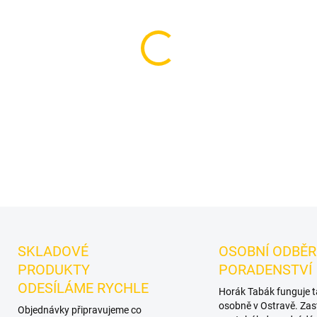
−
+
Příchuť: Ananasové smoothie
výraznější dark leaf tabák d
samostatnou přípravu i kreat
DETAILNÍ INFORMACE
SKLADOVÉ
OSOBNÍ ODBĚR
PRODUKTY
PORADENSTVÍ
ODESÍLÁME RYCHLE
Horák Tabák funguje 
osobně v Ostravě. Zas
Objednávky připravujeme co