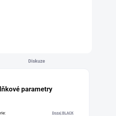
Copacabana 250g
1 199 Kč
Do košíku
Diskuze
lňkové parametry
rie
:
Dozaj BLACK