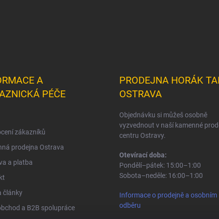
ORMACE A
PRODEJNA HORÁK TA
AZNICKÁ PÉČE
OSTRAVA
Objednávku si můžeš osobně
vyzvednout v naší kamenné prod
cení zákazníků
centru Ostravy.
ná prodejna Ostrava
Otevírací doba:
a a platba
Pondělí–pátek: 15:00–1:00
Sobota–neděle: 16:00–1:00
kt
 články
Informace o prodejně a osobním
odběru
obchod a B2B spolupráce