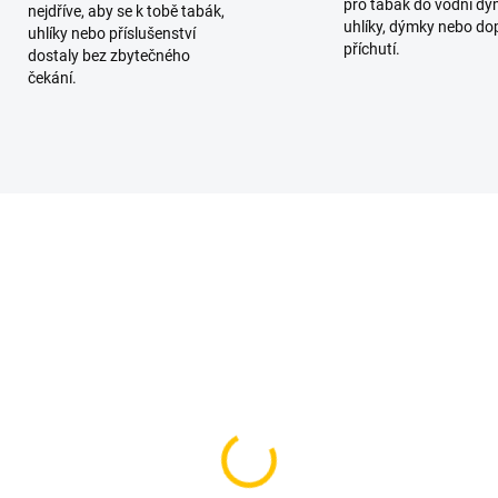
pro tabák do vodní dý
nejdříve, aby se k tobě tabák,
uhlíky, dýmky nebo do
uhlíky nebo příslušenství
příchutí.
dostaly bez zbytečného
čekání.
SKLADEM
SKL
(1 KS)
(
nche - Pynple 120g
Sebero Black 100g -