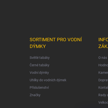
SORTIMENT PRO VODNÍ
INF
DÝMKY
ZÁK
Světlé tabáky
O nás
Černé tabáky
Hodno
Vodní dýmky
Kamen
Uhlíky do vodních dýmek
Doprav
Příslušenství
Konta
Značky
Rady a
Velko