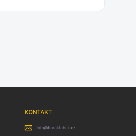
KONTAKT
info
@
horaktabak.cz