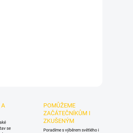
Přidat do košíku
. Dozaj BLACK - Pinpple Smthie 125g je
o vodní dýmky značky Dozaj. Dobrá volba pro
ivní mixy.
ZEPTAT SE
HLÍDAT
 A
POMŮŽEME
ZAČÁTEČNÍKŮM I
ZKUŠENÝM
také
tav se
Poradíme s výběrem světlého i