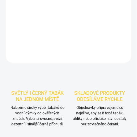
Příchuť: Citrón, limetka, bezinka, zázvor. Dozaj BLACK - Morocco
125g je výraznější dark leaf tabák do vodní dýmky značky Dozaj.
Dobrá volba pro samostatnou přípravu i kreativní mixy.
DETAILNÍ INFORMACE
ZEPTAT SE
HLÍDAT
SVĚTLÝ I ČERNÝ TABÁK
SKLADOVÉ PRODUKTY
NA JEDNOM MÍSTĚ
ODESÍLÁME RYCHLE
Nabízíme široký výběr tabáků do
Objednávky připravujeme co
vodní dýmky od ověřených
nejdříve, aby se k tobě tabák,
značek. Vyber si ovocné, svěží,
uhlíky nebo příslušenství dostaly
dezertní i silnější černé příchutě.
bez zbytečného čekání.