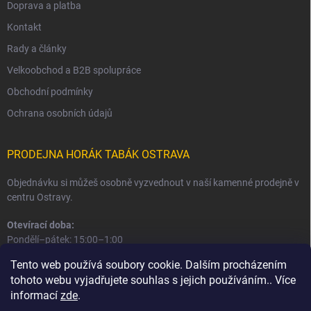
Doprava a platba
Kontakt
Rady a články
Velkoobchod a B2B spolupráce
Obchodní podmínky
Ochrana osobních údajů
PRODEJNA HORÁK TABÁK OSTRAVA
Objednávku si můžeš osobně vyzvednout v naší kamenné prodejně v
centru Ostravy.
Otevírací doba:
Pondělí–pátek: 15:00–1:00
Sobota–neděle: 16:00–1:00
Tento web používá soubory cookie. Dalším procházením
tohoto webu vyjadřujete souhlas s jejich používáním.. Více
Informace o prodejně a osobním odběru
informací
zde
.