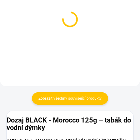
SKLADEM
SKLADEM
(3 KS)
(1 KS)
BlackBurn Sunday Sun
Azure BLACK -
100g
Lmngrass 250g
530 Kč
1 199 Kč
Do košíku
Do košíku
Zobrazit všechny související produkty
Dozaj BLACK - Morocco 125g – tabák do
vodní dýmky