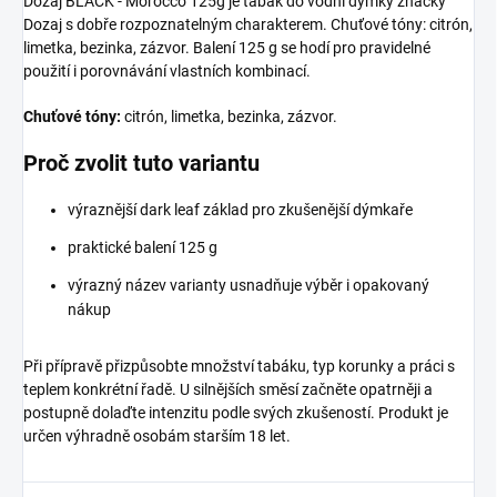
Dozaj BLACK - Morocco 125g je tabák do vodní dýmky značky
Dozaj s dobře rozpoznatelným charakterem. Chuťové tóny: citrón,
limetka, bezinka, zázvor. Balení 125 g se hodí pro pravidelné
použití i porovnávání vlastních kombinací.
Chuťové tóny:
citrón, limetka, bezinka, zázvor.
Proč zvolit tuto variantu
výraznější dark leaf základ pro zkušenější dýmkaře
praktické balení 125 g
výrazný název varianty usnadňuje výběr i opakovaný
nákup
Při přípravě přizpůsobte množství tabáku, typ korunky a práci s
teplem konkrétní řadě. U silnějších směsí začněte opatrněji a
postupně dolaďte intenzitu podle svých zkušeností. Produkt je
určen výhradně osobám starším 18 let.