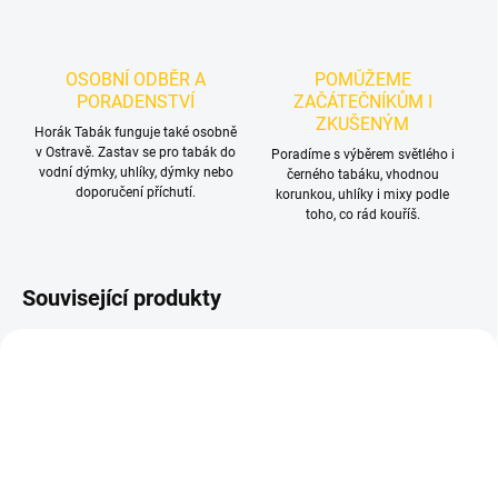
OSOBNÍ ODBĚR A
POMŮŽEME
PORADENSTVÍ
ZAČÁTEČNÍKŮM I
ZKUŠENÝM
Horák Tabák funguje také osobně
v Ostravě. Zastav se pro tabák do
Poradíme s výběrem světlého i
vodní dýmky, uhlíky, dýmky nebo
černého tabáku, vhodnou
doporučení příchutí.
korunkou, uhlíky i mixy podle
toho, co rád kouříš.
Související produkty