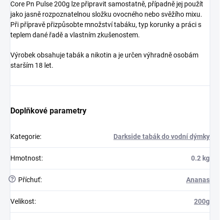
Core Pn Pulse 200g lze připravit samostatně, případně jej použít
jako jasně rozpoznatelnou složku ovocného nebo svěžího mixu.
Při přípravě přizpůsobte množství tabáku, typ korunky a práci s
teplem dané řadě a vlastním zkušenostem.
Výrobek obsahuje tabák a nikotin a je určen výhradně osobám
starším 18 let.
Doplňkové parametry
Kategorie
:
Darkside tabák do vodní dýmky
Hmotnost
:
0.2 kg
?
Příchuť
:
Ananas
Velikost
:
200g