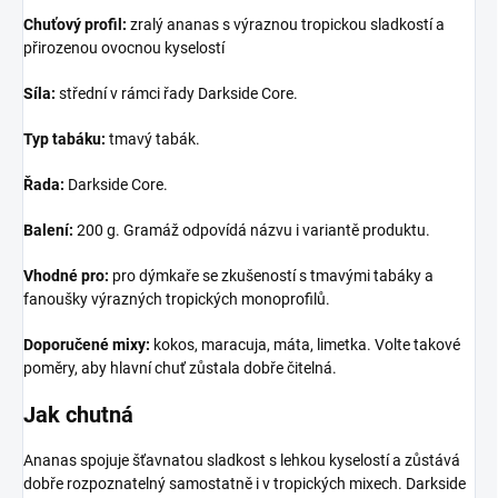
Chuťový profil:
zralý ananas s výraznou tropickou sladkostí a
přirozenou ovocnou kyselostí
Síla:
střední v rámci řady Darkside Core.
Typ tabáku:
tmavý tabák.
Řada:
Darkside Core.
Balení:
200 g. Gramáž odpovídá názvu i variantě produktu.
Vhodné pro:
pro dýmkaře se zkušeností s tmavými tabáky a
fanoušky výrazných tropických monoprofilů.
Doporučené mixy:
kokos, maracuja, máta, limetka. Volte takové
poměry, aby hlavní chuť zůstala dobře čitelná.
Jak chutná
Ananas spojuje šťavnatou sladkost s lehkou kyselostí a zůstává
dobře rozpoznatelný samostatně i v tropických mixech. Darkside