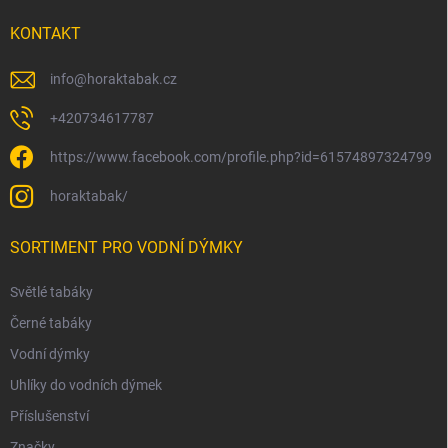
KONTAKT
info
@
horaktabak.cz
+420734617787
https://www.facebook.com/profile.php?id=61574897324799
horaktabak/
SORTIMENT PRO VODNÍ DÝMKY
Světlé tabáky
Černé tabáky
Vodní dýmky
Uhlíky do vodních dýmek
Příslušenství
Značky