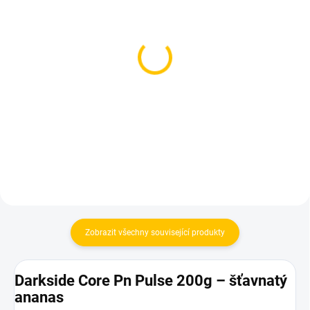
SKLADEM
SKLADEM
(1 KS)
(1 KS)
Azure BLACK -
Azure BLACK - Cts Blast
Copacabana 250g
250g
1 199 Kč
1 199 Kč
Do košíku
Do košíku
Zobrazit všechny související produkty
Darkside Core Pn Pulse 200g – šťavnatý
ananas