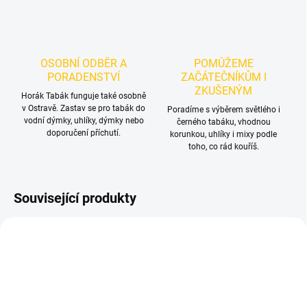
OSOBNÍ ODBĚR A
POMŮŽEME
PORADENSTVÍ
ZAČÁTEČNÍKŮM I
ZKUŠENÝM
Horák Tabák funguje také osobně
v Ostravě. Zastav se pro tabák do
Poradíme s výběrem světlého i
vodní dýmky, uhlíky, dýmky nebo
černého tabáku, vhodnou
doporučení příchutí.
korunkou, uhlíky i mixy podle
toho, co rád kouříš.
Související produkty