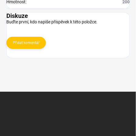
Hmotnost
:
200
Diskuze
Buďte první, kdo napíše příspěvek k této položce.
Přidat komentář
Z
á
p
a
t
í