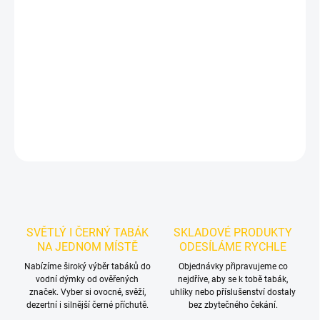
Příchuť: Šťavnatý ananas. Darkside Core Pn Pulse 200g je
výraznější tmavý tabák do vodní dýmky s čistým sladkokyselým
ananasovým profilem. Balení 200 g se hodí pro samostatné
kouření i promyšlené chuťové mixy.
DETAILNÍ INFORMACE
ZEPTAT SE
HLÍDAT
SVĚTLÝ I ČERNÝ TABÁK
SKLADOVÉ PRODUKTY
NA JEDNOM MÍSTĚ
ODESÍLÁME RYCHLE
Nabízíme široký výběr tabáků do
Objednávky připravujeme co
vodní dýmky od ověřených
nejdříve, aby se k tobě tabák,
značek. Vyber si ovocné, svěží,
uhlíky nebo příslušenství dostaly
dezertní i silnější černé příchutě.
bez zbytečného čekání.